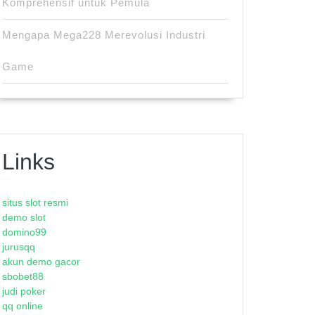
Komprehensif untuk Pemula
Mengapa Mega228 Merevolusi Industri
Game
Links
situs slot resmi
demo slot
domino99
jurusqq
akun demo gacor
sbobet88
judi poker
qq online