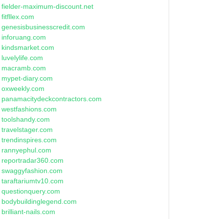
fielder-maximum-discount.net
fitfllex.com
genesisbusinesscredit.com
inforuang.com
kindsmarket.com
luvelylife.com
macramb.com
mypet-diary.com
oxweekly.com
panamacitydeckcontractors.com
westfashions.com
toolshandy.com
travelstager.com
trendinspires.com
rannyephul.com
reportradar360.com
swaggyfashion.com
taraftariumtv10.com
questionquery.com
bodybuildinglegend.com
brilliant-nails.com