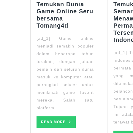
Temukan Dunia
Temuk
Game Online Seru
Semar
bersama
Menaw
Temukan
Tomang4d
Perma
Dunia
Terse
[ad_1] Game online
Game
Indon
Online
menjadi semakin populer
[ad_1] T
Seru
dalam beberapa tahun
bersama
Indone
terakhir, dengan jutaan
Tomang4d
permat
pemain dari seluruh dunia
yang m
masuk ke komputer atau
ditemu
perangkat seluler untuk
pelanc
menikmati game favorit
petualan
mereka. Salah satu
Tujuan 
platform
ini ada
READ
terawat 
READ MORE
MORE