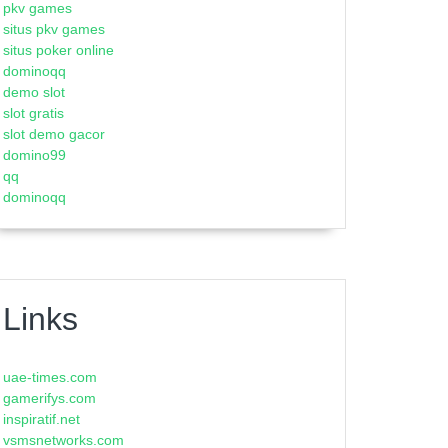
pkv games
situs pkv games
situs poker online
dominoqq
demo slot
7:
slot gratis
slot demo gacor
domino99
qq
dominoqq
Links
uae-times.com
gamerifys.com
inspiratif.net
vsmsnetworks.com