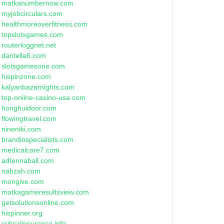
matkanumbernow.com
myjobcirculars.com
healthmoreoverfitness.com
topslotxgames.com
routerloggnet.net
dantella6.com
slotsgamesone.com
hispinzone.com
kalyanbazarnights.com
top-online-casino-usa.com
honghuidoor.com
flowingtravel.com
nineniki.com
brandiospecialists.com
medicalcare7.com
adtennaball.com
nabzah.com
mongive.com
matkagameresultsview.com
getsolutionsonline.com
hispinner.org
criticalinsurance.info