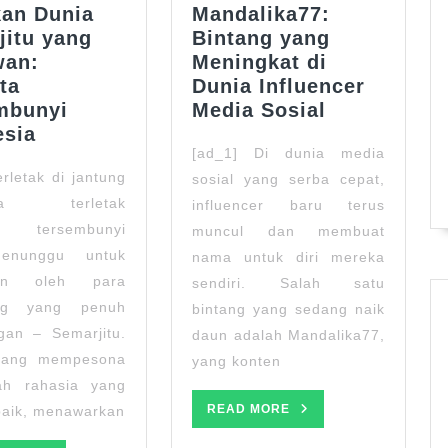
an Dunia
Mandalika77:
jitu yang
Bintang yang
an:
Meningkat di
ta
Dunia Influencer
Mandalika7
mbunyi
Media Sosial
Temukan
Bintang
esia
[ad_1] Di dunia media
Dunia
yang
erletak di jantung
Semarjitu
Meningkat
sosial yang serba cepat,
yang
di
sia terletak
influencer baru terus
Menawan:
Dunia
a tersembunyi
muncul dan membuat
Permata
Influencer
enunggu untuk
nama untuk diri mereka
Tersembunyi
Media
kan oleh para
sendiri. Salah satu
Indonesia
Sosial
ong yang penuh
bintang yang sedang naik
gan – Semarjitu.
daun adalah Mandalika77,
yang mempesona
yang konten
lah rahasia yang
READ
READ MORE
baik, menawarkan
MORE