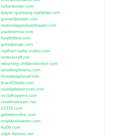
nokariposter.com
kalyan-guessing-nightplay.com
gameofpanels.com
androidappsdownloader.com
usetimenow.com
healthblow.com
gohelpmate.com
rajdhani-satta-matka.com
writerscraft.net
elearning-childprotection.com
wrestling4mena.com
knowledgeforall.info
brand2lastio.com
usadigitalservices.com
socialhoppers.com
creativedream.net
n2315.com
getwebonline.com
onlyfansheaven.com
lky08.com
ralph-fiennes.net