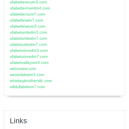
ufabettererum3.com
ufabettermentm4.com
ufabettersum7.com
ufabettinwm7.com
ufabettinwum3.com
ufabetunitedm3.com
ufabetunitedm7.com
ufabetuskedm7.com
ufabetutoredm3.com
ufabetutoredm7.com
ufabetvalleyum3.com
veloxview.com
westufabetm3.com
whiskeybrothersllc.com
wildufabetum7.com
Links