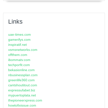
Links
uae-times.com
gamerifys.com
inspiratif.net
vsmsnetworks.com
offthem.com
ibommatv.com
techporfit.com
bekasionline.com
nbusinessplan.com
greenlife360.com
cantshoutitout.com
expressufabet.biz
mypuertoplata.net
thepioneerxpress.com
howtofixissue.com