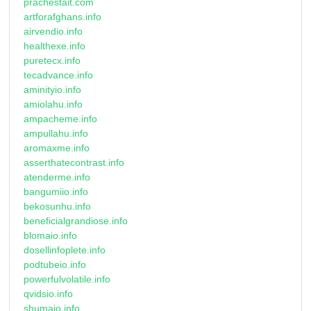
prachestait.com
artforafghans.info
airvendio.info
healthexe.info
puretecx.info
tecadvance.info
aminityio.info
amiolahu.info
ampacheme.info
ampullahu.info
aromaxme.info
asserthatecontrast.info
atenderme.info
bangumiio.info
bekosunhu.info
beneficialgrandiose.info
blomaio.info
dosellinfoplete.info
podtubeio.info
powerfulvolatile.info
qvidsio.info
shumaio.info