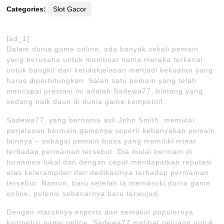
Categories:
Slot Gacor
[ad_1]
Dalam dunia game online, ada banyak sekali pemain
yang berusaha untuk membuat nama mereka terkenal,
untuk bangkit dari ketidakjelasan menjadi kekuatan yang
harus diperhitungkan. Salah satu pemain yang telah
mencapai prestasi ini adalah Sadewa77, bintang yang
sedang naik daun di dunia game kompetitif.
Sadewa77, yang bernama asli John Smith, memulai
perjalanan bermain gamenya seperti kebanyakan pemain
lainnya – sebagai pemain biasa yang memiliki minat
terhadap permainan tersebut. Dia mulai bermain di
turnamen lokal dan dengan cepat mendapatkan reputasi
atas keterampilan dan dedikasinya terhadap permainan
tersebut. Namun, baru setelah ia memasuki dunia game
online, potensi sebenarnya baru terwujud.
Dengan maraknya esports dan semakin populernya
kompetisi game online, Sadewa77 melihat peluang untuk