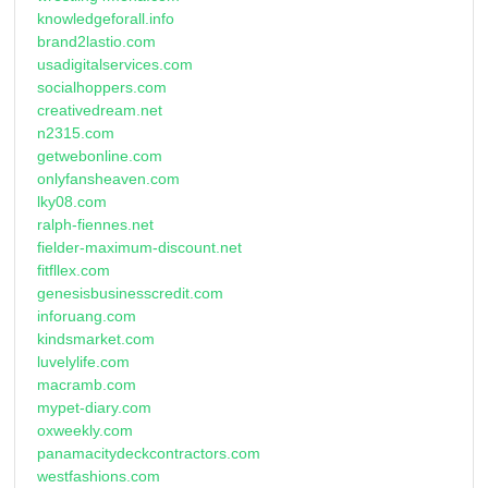
knowledgeforall.info
brand2lastio.com
usadigitalservices.com
socialhoppers.com
creativedream.net
n2315.com
getwebonline.com
onlyfansheaven.com
lky08.com
ralph-fiennes.net
fielder-maximum-discount.net
fitfllex.com
genesisbusinesscredit.com
inforuang.com
kindsmarket.com
luvelylife.com
macramb.com
mypet-diary.com
oxweekly.com
panamacitydeckcontractors.com
westfashions.com