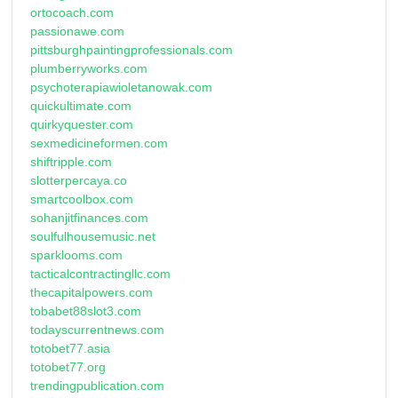
ortocoach.com
passionawe.com
pittsburghpaintingprofessionals.com
plumberryworks.com
psychoterapiawioletanowak.com
quickultimate.com
quirkyquester.com
sexmedicineformen.com
shiftripple.com
slotterpercaya.co
smartcoolbox.com
sohanjitfinances.com
soulfulhousemusic.net
sparklooms.com
tacticalcontractingllc.com
thecapitalpowers.com
tobabet88slot3.com
todayscurrentnews.com
totobet77.asia
totobet77.org
trendingpublication.com