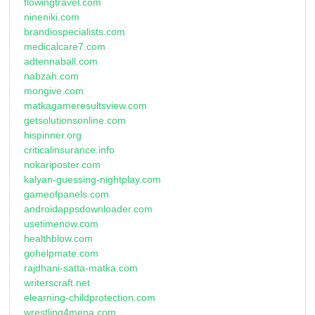
flowingtravel.com
nineniki.com
brandiospecialists.com
medicalcare7.com
adtennaball.com
nabzah.com
mongive.com
matkagameresultsview.com
getsolutionsonline.com
hispinner.org
criticalinsurance.info
nokariposter.com
kalyan-guessing-nightplay.com
gameofpanels.com
androidappsdownloader.com
usetimenow.com
healthblow.com
gohelpmate.com
rajdhani-satta-matka.com
writerscraft.net
elearning-childprotection.com
wrestling4mena.com