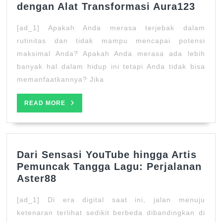
Kelu
dengan Alat Transformasi Aura123
Pote
[ad_1] Apakah Anda merasa terjebak dalam
Bati
Anda
rutinitas dan tidak mampu mencapai potensi
deng
maksimal Anda? Apakah Anda merasa ada lebih
Alat
banyak hal dalam hidup ini tetapi Anda tidak bisa
Tran
memanfaatkannya? Jika
Aura
READ
READ MORE
MORE
Dari Sensasi YouTube hingga Artis
Pemuncak Tangga Lagu: Perjalanan
Dari
Aster88
Sensasi
[ad_1] Di era digital saat ini, jalan menuju
YouTube
hingga
ketenaran terlihat sedikit berbeda dibandingkan di