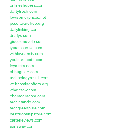
onlineshopera.com
dartyfresh.com
lewisenterprises.net
pcsoftwarefree.org
dailylinking.com
dnafyx.com
giocolenuvole.com
iyouessential.com
withloveamity.com
youlearncode.com
fxyatirim.com
abbuguide.com
technologyresult.com
webhostingoffers.org
whatszow.com
ehomeamerca.com
techintendo.com
techgreenpure.com
bestdropshipstore.com
cartelreviews.com
surfsway.com