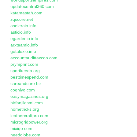
updatecentral360.com
katamastah.com
zqscore.net
aseleraio.info
asticio.info
egardenio.info
arxteamio.info
getalexio.info
accountaudittaxcon.com
prymprint.com
sportkeeda.org
besttimespend.com
careandcure.biz
cogniyo.com
easymagazines.org
hirfanjilasmi.com
hometricks.org
leathercraftpro.com
microgridpower.org
mixiqo.com
needglobe.com