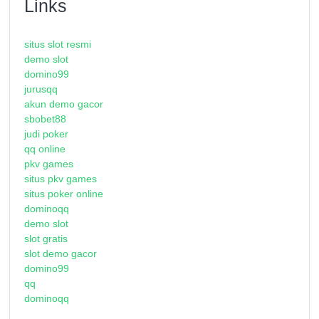
Links
situs slot resmi
demo slot
domino99
jurusqq
akun demo gacor
sbobet88
judi poker
qq online
pkv games
situs pkv games
situs poker online
dominoqq
demo slot
slot gratis
slot demo gacor
domino99
qq
dominoqq