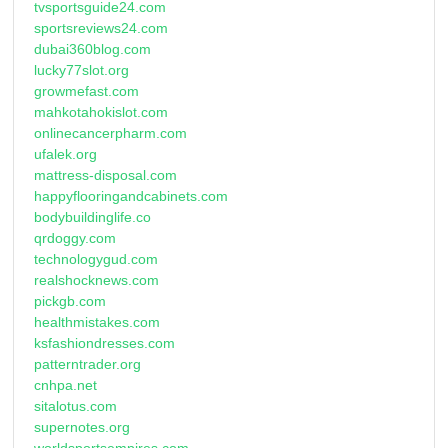
tvsportsguide24.com
sportsreviews24.com
dubai360blog.com
lucky77slot.org
growmefast.com
mahkotahokislot.com
onlinecancerpharm.com
ufalek.org
mattress-disposal.com
happyflooringandcabinets.com
bodybuildinglife.co
qrdoggy.com
technologygud.com
realshocknews.com
pickgb.com
healthmistakes.com
ksfashiondresses.com
patterntrader.org
cnhpa.net
sitalotus.com
supernotes.org
worldsportsempires.com