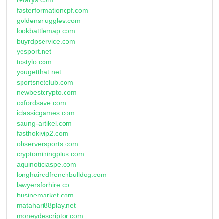
fasterformationcpf.com
goldensnuggles.com
lookbattlemap.com
buyrdpservice.com
yesport.net
tostylo.com
yougetthat.net
sportsnetclub.com
newbestcrypto.com
oxfordsave.com
iclassicgames.com
saung-artikel.com
fasthokivip2.com
observersports.com
cryptominingplus.com
aquinoticiaspe.com
longhairedfrenchbulldog.com
lawyersforhire.co
businemarket.com
matahari88play.net
moneydescriptor.com