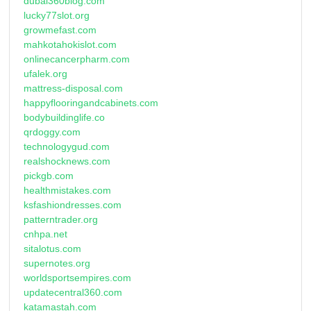
dubai360blog.com
lucky77slot.org
growmefast.com
mahkotahokislot.com
onlinecancerpharm.com
ufalek.org
mattress-disposal.com
happyflooringandcabinets.com
bodybuildinglife.co
qrdoggy.com
technologygud.com
realshocknews.com
pickgb.com
healthmistakes.com
ksfashiondresses.com
patterntrader.org
cnhpa.net
sitalotus.com
supernotes.org
worldsportsempires.com
updatecentral360.com
katamastah.com