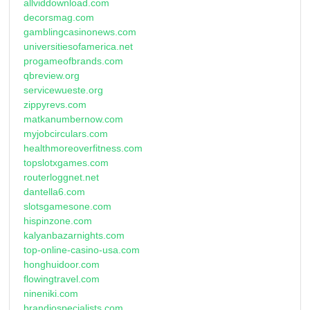
allviddownload.com
decorsmag.com
gamblingcasinonews.com
universitiesofamerica.net
progameofbrands.com
qbreview.org
servicewueste.org
zippyrevs.com
matkanumbernow.com
myjobcirculars.com
healthmoreoverfitness.com
topslotxgames.com
routerloggnet.net
dantella6.com
slotsgamesone.com
hispinzone.com
kalyanbazarnights.com
top-online-casino-usa.com
honghuidoor.com
flowingtravel.com
nineniki.com
brandiospecialists.com