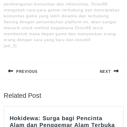
pembangunan komunitas dan inklusivitas, Orion88
mengubah cara para gamer terhubung dan menciptakan
komunitas game yang lebih dinamis dan terhubung.
Seiring dengan pertumbuhan platform ini, akan sangat
menarik untuk melihat bagaimana Orion88 terus
membentuk masa depan game dan menyatukan orang-
orang dengan cara yang baru dan inovatif.
[ad_2]
Post
navigation
PREVIOUS
NEXT
Previous
Next
post:
post:
Related Post
Hokidewa: Surga bagi Pencinta
Hok
Alam dan Penggemar Alam Terbuka