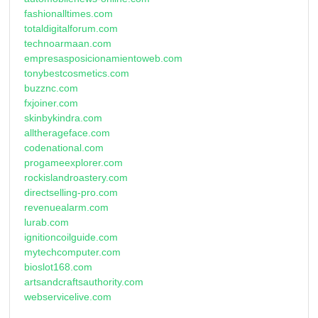
fashionalltimes.com
totaldigitalforum.com
technoarmaan.com
empresasposicionamientoweb.com
tonybestcosmetics.com
buzznc.com
fxjoiner.com
skinbykindra.com
alltherageface.com
codenational.com
progameexplorer.com
rockislandroastery.com
directselling-pro.com
revenuealarm.com
lurab.com
ignitioncoilguide.com
mytechcomputer.com
bioslot168.com
artsandcraftsauthority.com
webservicelive.com