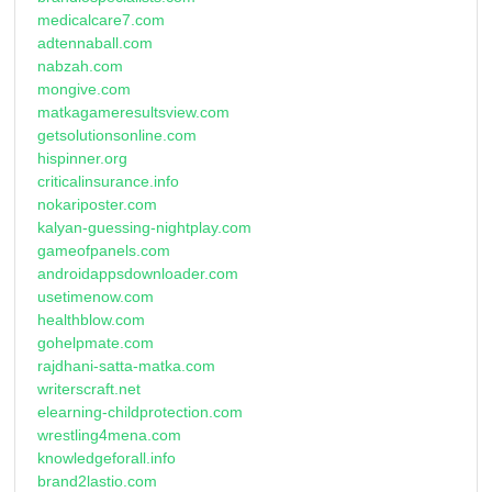
medicalcare7.com
adtennaball.com
nabzah.com
mongive.com
matkagameresultsview.com
getsolutionsonline.com
hispinner.org
criticalinsurance.info
nokariposter.com
kalyan-guessing-nightplay.com
gameofpanels.com
androidappsdownloader.com
usetimenow.com
healthblow.com
gohelpmate.com
rajdhani-satta-matka.com
writerscraft.net
elearning-childprotection.com
wrestling4mena.com
knowledgeforall.info
brand2lastio.com