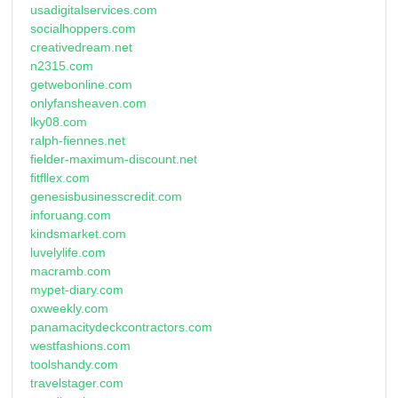
usadigitalservices.com
socialhoppers.com
creativedream.net
n2315.com
getwebonline.com
onlyfansheaven.com
lky08.com
ralph-fiennes.net
fielder-maximum-discount.net
fitfllex.com
genesisbusinesscredit.com
inforuang.com
kindsmarket.com
luvelylife.com
macramb.com
mypet-diary.com
oxweekly.com
panamacitydeckcontractors.com
westfashions.com
toolshandy.com
travelstager.com