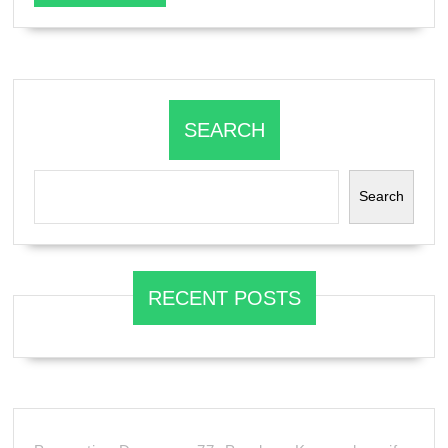
MORE
SEARCH
Search
RECENT POSTS