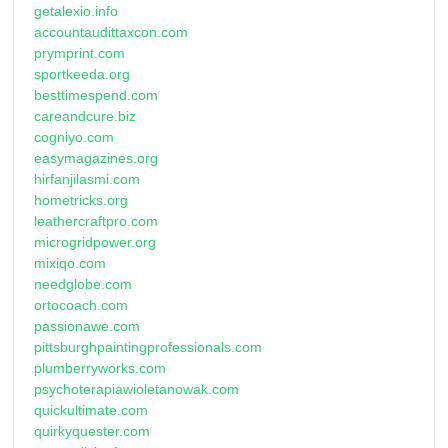
getalexio.info
accountaudittaxcon.com
prymprint.com
sportkeeda.org
besttimespend.com
careandcure.biz
cogniyo.com
easymagazines.org
hirfanjilasmi.com
hometricks.org
leathercraftpro.com
microgridpower.org
mixiqo.com
needglobe.com
ortocoach.com
passionawe.com
pittsburghpaintingprofessionals.com
plumberryworks.com
psychoterapiawioletanowak.com
quickultimate.com
quirkyquester.com