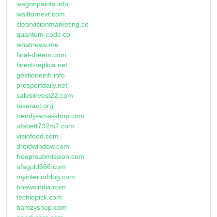
wagonpaints.info
waitfornext.com
clearvisionmarketing.co
quantum-code.co
whatnews.me
final-dream.com
finest-replica.net
gestioneinh.info
prosportdaily.net
salesinvest22.com
teseract.org
trendy-ama-shop.com
ufabett732m7.com
visiofood.com
droidwindow.com
freeprsubmission.com
ufagold666.com
myinteriorblog.com
bnewsindia.com
techiepick.com
bamzyshop.com