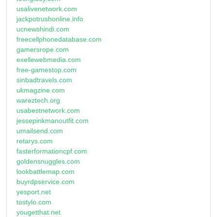
usalivenetwork.com
jackpotrushonline.info
ucnewshindi.com
freecellphonedatabase.com
gamersrope.com
exellewebmedia.com
free-gamestop.com
sinbadtravels.com
ukmagzine.com
wareztech.org
usabestnetwork.com
jessepinkmanoutfit.com
umailsend.com
retarys.com
fasterformationcpf.com
goldensnuggles.com
lookbattlemap.com
buyrdpservice.com
yesport.net
tostylo.com
yougetthat.net