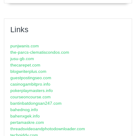
Links
punjwanis.com
the-parcs-clematiscondos.com
jusu-gb.com
thecarepet.com
blogwriterplus.com
guestpostingseo.com
casinogambitpro.info
pokerplaymasters.info
courseoncourse.com
bantinbatdongsan247.com
bahednog.info
bahenxgek.info
pertamaskre.com
threadsvideoandphotodownloader.com
techgiddy.com