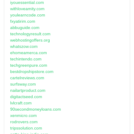
iyouessential.com
withloveamity.com
youlearncode.com
fxyatirim.com
abbuguide.com
technologyresult.com
webhostingoffers.org
whatszow.com
ehomeamerca.com
techintendo.com
techgreenpure.com
bestdropshipstore.com
cartelreviews.com
surfsway.com
nailartproduct.com
digitactseed.com
lvlcraft.com
90secondmoneyloans.com
xenmicro.com
rodrovers.com
tripssolution.com