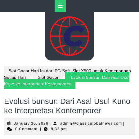
Skip
Open
to
content
Button
Slot Gacor Hari Ini dari PG Soft, Slot X500 untuk Kemenangan
Setiap Hari
Slot Gacor
Evolusi 5unsur: Dari Asal Usul
Kuno ke Interpretasi Kontemporer
Evolusi 5unsur: Dari Asal Usul Kuno
ke Interpretasi Kontemporer
January
admin@c
January 30, 2026
|
admin@classicglobalnews.com
|
30,
0 Comment
|
8:32 pm
2026