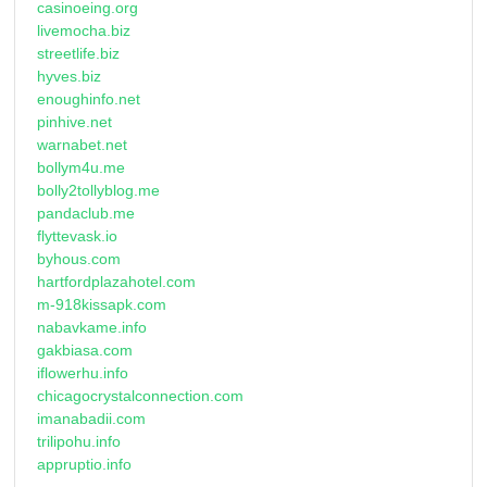
casinoeing.org
livemocha.biz
streetlife.biz
hyves.biz
enoughinfo.net
pinhive.net
warnabet.net
bollym4u.me
bolly2tollyblog.me
pandaclub.me
flyttevask.io
byhous.com
hartfordplazahotel.com
m-918kissapk.com
nabavkame.info
gakbiasa.com
iflowerhu.info
chicagocrystalconnection.com
imanabadii.com
trilipohu.info
appruptio.info