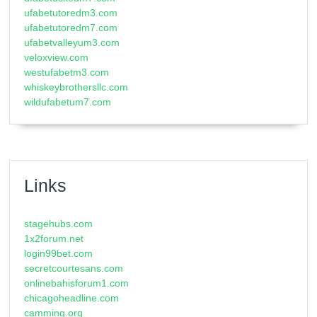
ufabetutoredm3.com
ufabetutoredm7.com
ufabetvalleyum3.com
veloxview.com
westufabetm3.com
whiskeybrothersllc.com
wildufabetum7.com
Links
stagehubs.com
1x2forum.net
login99bet.com
secretcourtesans.com
onlinebahisforum1.com
chicagoheadline.com
camming.org