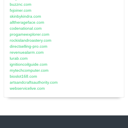
buzznc.com
fxjoiner.com
skinbykindra.com
alltherageface.com
codenational.com
progameexplorer.com
rockislandroastery.com
directselling-pro.com
revenuealarm.com
lurab.com
ignitioncoilguide.com
mytechcomputer.com
bioslot168.com
artsandcraftsauthority.com
webservicelive.com