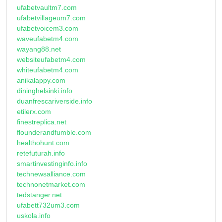
ufabetvaultm7.com
ufabetvillageum7.com
ufabetvoicem3.com
waveufabetm4.com
wayang88.net
websiteufabetm4.com
whiteufabetm4.com
anikalappy.com
dininghelsinki.info
duanfrescariverside.info
etilerx.com
finestreplica.net
flounderandfumble.com
healthohunt.com
retefuturah.info
smartinvestinginfo.info
technewsalliance.com
technonetmarket.com
tedstanger.net
ufabett732um3.com
uskola.info