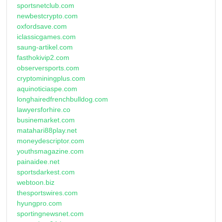
sportsnetclub.com
newbestcrypto.com
oxfordsave.com
iclassicgames.com
saung-artikel.com
fasthokivip2.com
observersports.com
cryptominingplus.com
aquinoticiaspe.com
longhairedfrenchbulldog.com
lawyersforhire.co
businemarket.com
matahari88play.net
moneydescriptor.com
youthsmagazine.com
painaidee.net
sportsdarkest.com
webtoon.biz
thesportswires.com
hyungpro.com
sportingnewsnet.com