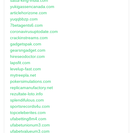
satta-king-india.com
yukigassencanada.com
articlehorizone.com
yuqqbbzp.com
7betagents6.com
coronavirusuptodate.com
crackinstreams.com
gadgetspak.com
gearsngadget.com
hireseodoctor.com
lapsfit.com
levelup-fast.com
mytreepla.net
pokersimulations.com
replicamanufactory.net
rezultate-loto.info
splendifulous.com
sportsrecords4u.com
topceleberites.com
ufabetting8m4.com
ufabetunionum3.com
ufabetvalueum3.com