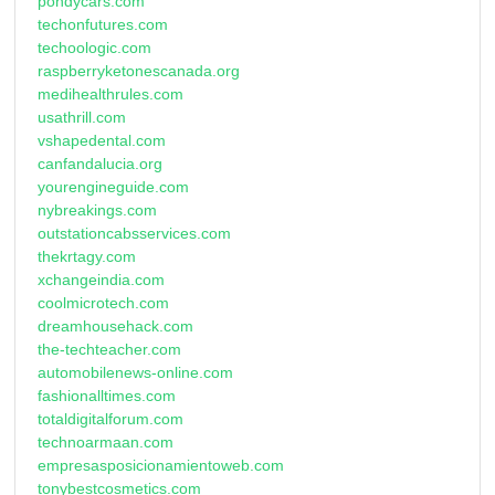
pondycars.com
techonfutures.com
techoologic.com
raspberryketonescanada.org
medihealthrules.com
usathrill.com
vshapedental.com
canfandalucia.org
yourengineguide.com
nybreakings.com
outstationcabsservices.com
thekrtagy.com
xchangeindia.com
coolmicrotech.com
dreamhousehack.com
the-techteacher.com
automobilenews-online.com
fashionalltimes.com
totaldigitalforum.com
technoarmaan.com
empresasposicionamientoweb.com
tonybestcosmetics.com