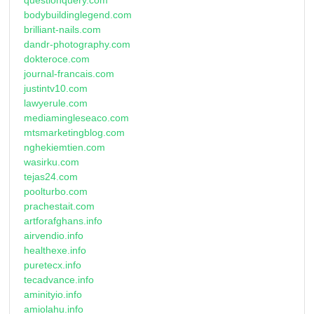
bodybuildinglegend.com
brilliant-nails.com
dandr-photography.com
dokteroce.com
journal-francais.com
justintv10.com
lawyerule.com
mediamingleseaco.com
mtsmarketingblog.com
nghekiemtien.com
wasirku.com
tejas24.com
poolturbo.com
prachestait.com
artforafghans.info
airvendio.info
healthexe.info
puretecx.info
tecadvance.info
aminityio.info
amiolahu.info