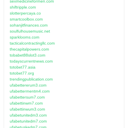
sexmedicineformen.com
shiftripple.com
slotterpercaya.co
smartcoolbox.com
sohanjitfinances.com
soulfulhousemusic.net
sparklooms.com
tacticalcontractingllc.com
thecapitalpowers.com
tobabet88slot3.com
todayscurrentnews.com
totobet77.asia
totobet77.org
trendingpublication.com
ufabettererum3.com
ufabettermentm4.com
ufabettersum7.com
ufabettinwm7.com
ufabettinwum3.com
ufabetunitedm3.com
ufabetunitedm7.com
ufabetuskedm7.com