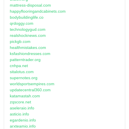
mattress-disposal.com
happyflooringandcabinets.com
bodybuildinglife.co
qrdoggy.com
technologygud.com
realshocknews.com
pickgb.com
healthmistakes.com
ksfashiondresses.com
patterntrader.org
cnhpa.net
sitalotus.com
supernotes.org
worldsportsempires.com
updatecentral360.com
katamastah.com
zqscore.net
aseleraio.info
asticio.info
egardenio.info
arxteamio.info