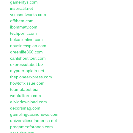
gamerifys.com
inspiratif.net
vsmsnetworks.com
offthem.com
ibommatv.com
techporfit.com
bekasionline.com
nbusinessplan.com
greenlife360.com
cantshoutitout.com
expressufabet.biz
mypuertoplata.net
thepioneerxpress.com
howtofixissue.com
teamufabet.biz
webfullform.com
allviddownload.com
decorsmag.com
gamblingcasinonews.com
universitiesofamerica.net
progameofbrands.com
qbreview.org