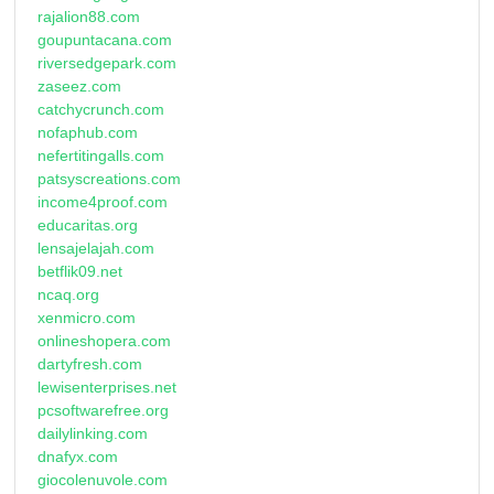
rajalion88.com
goupuntacana.com
riversedgepark.com
zaseez.com
catchycrunch.com
nofaphub.com
nefertitingalls.com
patsyscreations.com
income4proof.com
educaritas.org
lensajelajah.com
betflik09.net
ncaq.org
xenmicro.com
onlineshopera.com
dartyfresh.com
lewisenterprises.net
pcsoftwarefree.org
dailylinking.com
dnafyx.com
giocolenuvole.com