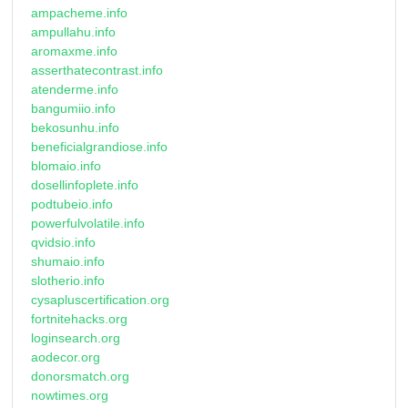
ampacheme.info
ampullahu.info
aromaxme.info
asserthatecontrast.info
atenderme.info
bangumiio.info
bekosunhu.info
beneficialgrandiose.info
blomaio.info
dosellinfoplete.info
podtubeio.info
powerfulvolatile.info
qvidsio.info
shumaio.info
slotherio.info
cysapluscertification.org
fortnitehacks.org
loginsearch.org
aodecor.org
donorsmatch.org
nowtimes.org