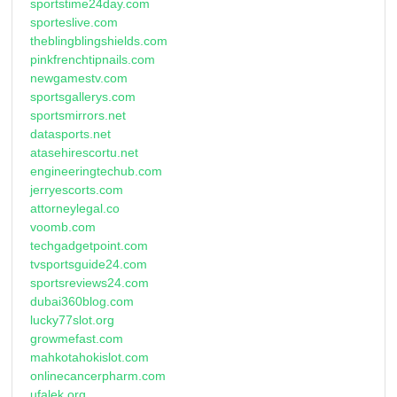
sportstime24day.com
sporteslive.com
theblingblingshields.com
pinkfrenchtipnails.com
newgamestv.com
sportsgallerys.com
sportsmirrors.net
datasports.net
atasehirescortu.net
engineeringtechub.com
jerryescorts.com
attorneylegal.co
voomb.com
techgadgetpoint.com
tvsportsguide24.com
sportsreviews24.com
dubai360blog.com
lucky77slot.org
growmefast.com
mahkotahokislot.com
onlinecancerpharm.com
ufalek.org