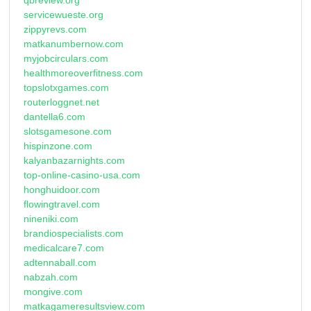
servicewueste.org
zippyrevs.com
matkanumbernow.com
myjobcirculars.com
healthmoreoverfitness.com
topslotxgames.com
routerloggnet.net
dantella6.com
slotsgamesone.com
hispinzone.com
kalyanbazarnights.com
top-online-casino-usa.com
honghuidoor.com
flowingtravel.com
nineniki.com
brandiospecialists.com
medicalcare7.com
adtennaball.com
nabzah.com
mongive.com
matkagameresultsview.com