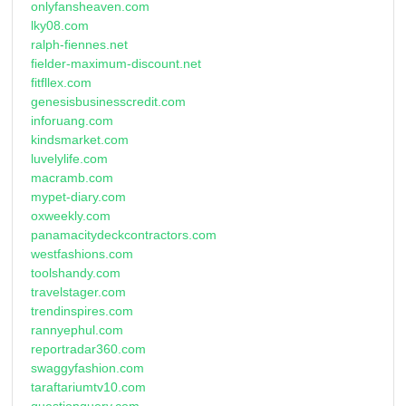
onlyfansheaven.com
lky08.com
ralph-fiennes.net
fielder-maximum-discount.net
fitfllex.com
genesisbusinesscredit.com
inforuang.com
kindsmarket.com
luvelylife.com
macramb.com
mypet-diary.com
oxweekly.com
panamacitydeckcontractors.com
westfashions.com
toolshandy.com
travelstager.com
trendinspires.com
rannyephul.com
reportradar360.com
swaggyfashion.com
taraftariumtv10.com
questionquery.com