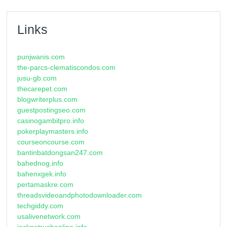
Links
punjwanis.com
the-parcs-clematiscondos.com
jusu-gb.com
thecarepet.com
blogwriterplus.com
guestpostingseo.com
casinogambitpro.info
pokerplaymasters.info
courseoncourse.com
bantinbatdongsan247.com
bahednog.info
bahenxgek.info
pertamaskre.com
threadsvideoandphotodownloader.com
techgiddy.com
usalivenetwork.com
jackpotrushonline.info