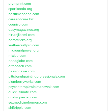
prymprint.com
sportkeeda.org
besttimespend.com
careandcure.biz
cogniyo.com
easymagazines.org
hirfanjilasmi.com
hometricks.org
leathercraftpro.com
microgridpower.org
mixiqo.com
needglobe.com
ortocoach.com
passionawe.com
pittsburghpaintingprofessionals.com
plumberryworks.com
psychoterapiawioletanowak.com
quickultimate.com
quirkyquester.com
sexmedicineformen.com
shiftripple.com