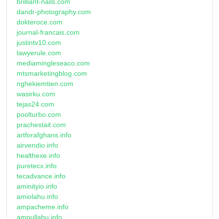
brilliant-nails.com
dandr-photography.com
dokteroce.com
journal-francais.com
justintv10.com
lawyerule.com
mediamingleseaco.com
mtsmarketingblog.com
nghekiemtien.com
wasirku.com
tejas24.com
poolturbo.com
prachestait.com
artforafghans.info
airvendio.info
healthexe.info
puretecx.info
tecadvance.info
aminityio.info
amiolahu.info
ampacheme.info
ampullahu.info