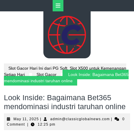
Skip
Open
to
content
Button
Slot Gacor Hari Ini dari PG Soft, Slot X500 untuk Kemenangan
Setiap Hari
Slot Gacor
Look Inside: Bagaimana Bet365
mendominasi industri taruhan online
Look Inside: Bagaimana Bet365
mendominasi industri taruhan online
May
admin@class
May 11, 2025
|
admin@classicglobalnews.com
|
0
11,
Comment
|
12:25 pm
2025