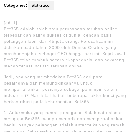
Categories:
Slot Gacor
[ad_1]
Bet365 adalah salah satu perusahaan taruhan online
terbesar dan paling sukses di dunia, dengan basis
pelanggan lebih dari 45 juta orang. Perusahaan ini
didirikan pada tahun 2000 oleh Denise Coates, yang
masih menjabat sebagai CEO hingga hari ini. Sejak awal,
Bet365 telah tumbuh secara eksponensial dan sekarang
mendominasi industri taruhan online.
Jadi, apa yang membedakan Bet365 dari para
pesaingnya dan memungkinkannya untuk
mempertahankan posisinya sebagai pemimpin dalam
industri ini? Mari kita lihatlah beberapa faktor kunci yang
berkontribusi pada keberhasilan Bet365.
1. Antarmuka yang ramah pengguna: Salah satu alasan
mengapa Bet365 mampu menarik dan mempertahankan
begitu banyak pelanggan adalah antarmuka yang ramah
pengguna. Situs web ini mudah dinavigasi, dengan tata