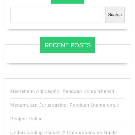
Search
RECENT POSTS
Memahami Ahlicasino: Panduan Komprehensif
Menemukan Juruscasino: Panduan Utama untuk
Penjudi Online
Understanding Plisbet: A Comprehensive Guide