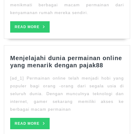
bersama
menikmati berbagai macam permainan dari
Dunia303
kenyamanan rumah mereka sendiri.
READ
READ MORE
MORE
Menjelajahi dunia permainan online
Menjelaja
yang menarik dengan pajak88
dunia
[ad_1] Permainan online telah menjadi hobi yang
permaina
online
populer bagi orang -orang dari segala usia di
yang
seluruh dunia. Dengan munculnya teknologi dan
menarik
internet, gamer sekarang memiliki akses ke
dengan
berbagai macam permainan
pajak88
READ
READ MORE
MORE