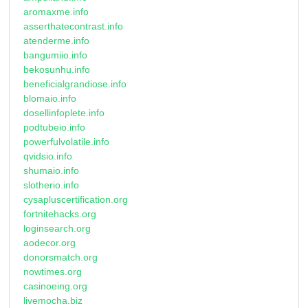
aromaxme.info
asserthatecontrast.info
atenderme.info
bangumiio.info
bekosunhu.info
beneficialgrandiose.info
blomaio.info
dosellinfoplete.info
podtubeio.info
powerfulvolatile.info
qvidsio.info
shumaio.info
slotherio.info
cysapluscertification.org
fortnitehacks.org
loginsearch.org
aodecor.org
donorsmatch.org
nowtimes.org
casinoeing.org
livemocha.biz