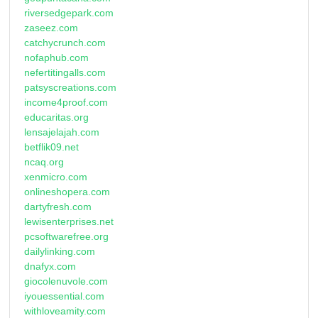
riversedgepark.com
zaseez.com
catchycrunch.com
nofaphub.com
nefertitingalls.com
patsyscreations.com
income4proof.com
educaritas.org
lensajelajah.com
betflik09.net
ncaq.org
xenmicro.com
onlineshopera.com
dartyfresh.com
lewisenterprises.net
pcsoftwarefree.org
dailylinking.com
dnafyx.com
giocolenuvole.com
iyouessential.com
withloveamity.com