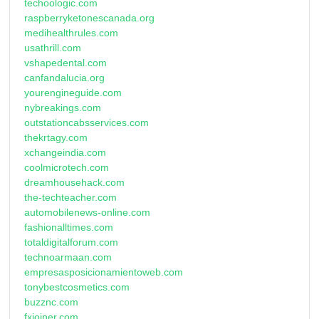
techoologic.com
raspberryketonescanada.org
medihealthrules.com
usathrill.com
vshapedental.com
canfandalucia.org
yourengineguide.com
nybreakings.com
outstationcabsservices.com
thekrtagy.com
xchangeindia.com
coolmicrotech.com
dreamhousehack.com
the-techteacher.com
automobilenews-online.com
fashionalltimes.com
totaldigitalforum.com
technoarmaan.com
empresasposicionamientoweb.com
tonybestcosmetics.com
buzznc.com
fxjoiner.com