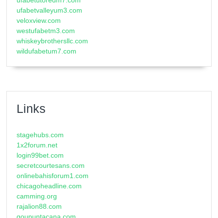
ufabetvalleyum3.com
veloxview.com
westufabetm3.com
whiskeybrothersllc.com
wildufabetum7.com
Links
stagehubs.com
1x2forum.net
login99bet.com
secretcourtesans.com
onlinebahisforum1.com
chicagoheadline.com
camming.org
rajalion88.com
goupuntacana.com