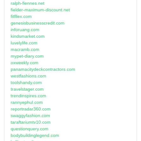
ralph-fiennes.net
fielder-maximum-discount.net
fitfllex.com
genesisbusinesscredit.com
inforuang.com
kindsmarket.com
luvelylife.com
macramb.com
mypet-diary.com
oxweekly.com
panamacitydeckcontractors.com
westfashions.com
toolshandy.com
travelstager.com
trendinspires.com
rannyephul.com
reportradar360.com
swaggyfashion.com
taraftariumtv10.com
questionquery.com
bodybuildinglegend.com