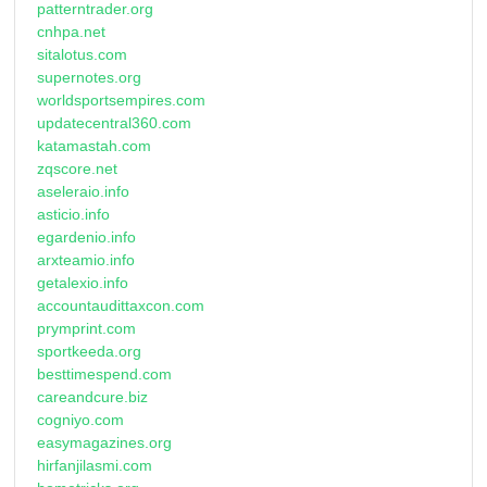
patterntrader.org
cnhpa.net
sitalotus.com
supernotes.org
worldsportsempires.com
updatecentral360.com
katamastah.com
zqscore.net
aseleraio.info
asticio.info
egardenio.info
arxteamio.info
getalexio.info
accountaudittaxcon.com
prymprint.com
sportkeeda.org
besttimespend.com
careandcure.biz
cogniyo.com
easymagazines.org
hirfanjilasmi.com