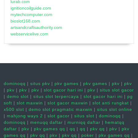
lurab.com
ignitioncoilguide.com
mytechcomputer.com
bioslot168.com
artsandcraftsauthority.com
webservicelive.com
dominoqq
|
situs pkv
|
pkv games
|
pkv games
|
pkv
|
pkv
|
pkv
|
pkv
|
pkv
|
slot gacor hari ini
|
pkv
|
situs slot gacor
|
demo slot
|
situs slot terpercaya
|
slot gacor hari ini
|
pg
soft
|
slot maxwin
|
slot gacor maxwin
|
slot anti rungkat
|
x500 slot
|
demo slot pragmatic maxwin
|
situs slot online
|
mahjong ways 2
|
slot gacor
|
situs slot
|
dominoqq
|
dominoqq
|
menuqq daftar
|
murniqq daftar
|
hematqq
daftar
|
pkv
|
pkv games qq
|
qq
|
qq
|
pkv qq
|
pkv
|
pkv
games qq
|
pkv qq
|
pkv
|
pkv qq
|
poker
|
pkv games qq
|