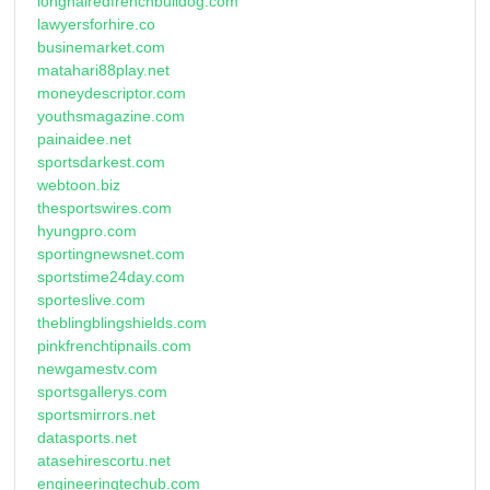
longhairedfrenchbulldog.com
lawyersforhire.co
businemarket.com
matahari88play.net
moneydescriptor.com
youthsmagazine.com
painaidee.net
sportsdarkest.com
webtoon.biz
thesportswires.com
hyungpro.com
sportingnewsnet.com
sportstime24day.com
sporteslive.com
theblingblingshields.com
pinkfrenchtipnails.com
newgamestv.com
sportsgallerys.com
sportsmirrors.net
datasports.net
atasehirescortu.net
engineeringtechub.com