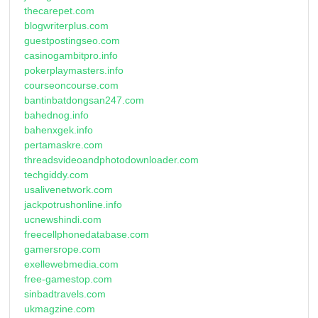
thecarepet.com
blogwriterplus.com
guestpostingseo.com
casinogambitpro.info
pokerplaymasters.info
courseoncourse.com
bantinbatdongsan247.com
bahednog.info
bahenxgek.info
pertamaskre.com
threadsvideoandphotodownloader.com
techgiddy.com
usalivenetwork.com
jackpotrushonline.info
ucnewshindi.com
freecellphonedatabase.com
gamersrope.com
exellewebmedia.com
free-gamestop.com
sinbadtravels.com
ukmagzine.com