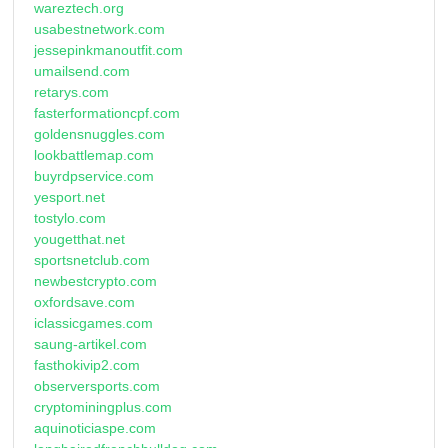
wareztech.org
usabestnetwork.com
jessepinkmanoutfit.com
umailsend.com
retarys.com
fasterformationcpf.com
goldensnuggles.com
lookbattlemap.com
buyrdpservice.com
yesport.net
tostylo.com
yougetthat.net
sportsnetclub.com
newbestcrypto.com
oxfordsave.com
iclassicgames.com
saung-artikel.com
fasthokivip2.com
observersports.com
cryptominingplus.com
aquinoticiaspe.com