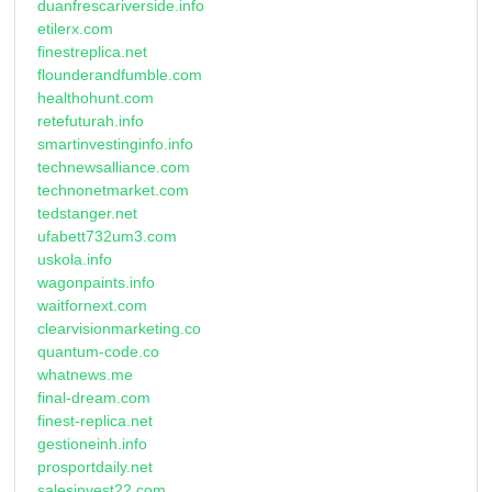
duanfrescariverside.info
etilerx.com
finestreplica.net
flounderandfumble.com
healthohunt.com
retefuturah.info
smartinvestinginfo.info
technewsalliance.com
technonetmarket.com
tedstanger.net
ufabett732um3.com
uskola.info
wagonpaints.info
waitfornext.com
clearvisionmarketing.co
quantum-code.co
whatnews.me
final-dream.com
finest-replica.net
gestioneinh.info
prosportdaily.net
salesinvest22.com