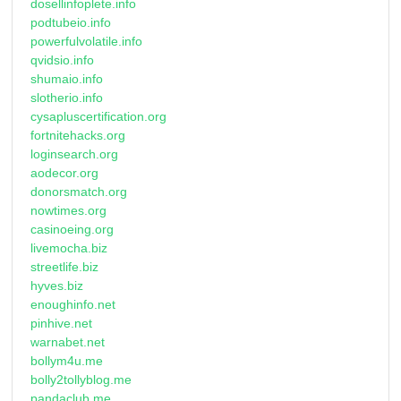
dosellinfoplete.info
podtubeio.info
powerfulvolatile.info
qvidsio.info
shumaio.info
slotherio.info
cysapluscertification.org
fortnitehacks.org
loginsearch.org
aodecor.org
donorsmatch.org
nowtimes.org
casinoeing.org
livemocha.biz
streetlife.biz
hyves.biz
enoughinfo.net
pinhive.net
warnabet.net
bollym4u.me
bolly2tollyblog.me
pandaclub.me