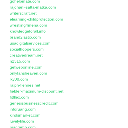
gohelpmate.com
rajdhani-satta-matka.com
writerscraft.net
elearning-childprotection.com
wrestling4mena.com
knowledgeforall.info
brand2lastio.com
usadigitalservices.com
socialhoppers.com
creativedream.net
n2315.com
getwebonline.com
onlyfansheaven.com
lky08.com
ralph-fiennes.net
fielder-maximum-discount.net
fitfllex.com
genesisbusinesscredit.com
inforuang.com
kindsmarket.com
luvelylife.com
macramb.com