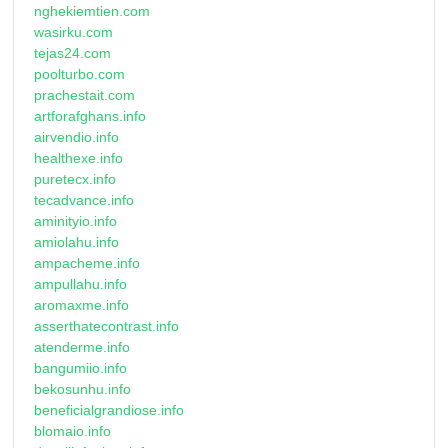
nghekiemtien.com
wasirku.com
tejas24.com
poolturbo.com
prachestait.com
artforafghans.info
airvendio.info
healthexe.info
puretecx.info
tecadvance.info
aminityio.info
amiolahu.info
ampacheme.info
ampullahu.info
aromaxme.info
asserthatecontrast.info
atenderme.info
bangumiio.info
bekosunhu.info
beneficialgrandiose.info
blomaio.info