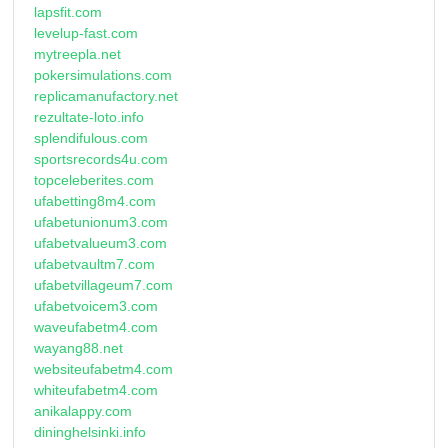
lapsfit.com
levelup-fast.com
mytreepla.net
pokersimulations.com
replicamanufactory.net
rezultate-loto.info
splendifulous.com
sportsrecords4u.com
topceleberites.com
ufabetting8m4.com
ufabetunionum3.com
ufabetvalueum3.com
ufabetvaultm7.com
ufabetvillageum7.com
ufabetvoicem3.com
waveufabetm4.com
wayang88.net
websiteufabetm4.com
whiteufabetm4.com
anikalappy.com
dininghelsinki.info