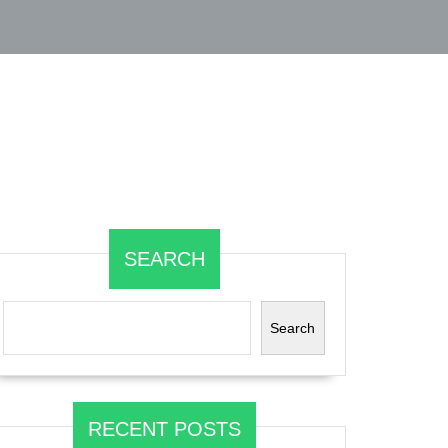
SEARCH
Search
RECENT POSTS