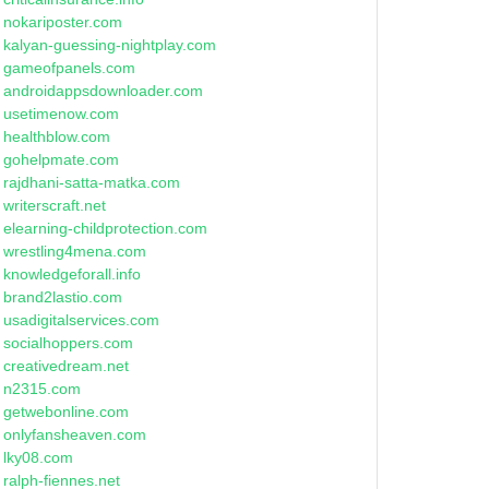
nokariposter.com
kalyan-guessing-nightplay.com
gameofpanels.com
androidappsdownloader.com
usetimenow.com
healthblow.com
gohelpmate.com
rajdhani-satta-matka.com
writerscraft.net
elearning-childprotection.com
wrestling4mena.com
knowledgeforall.info
brand2lastio.com
usadigitalservices.com
socialhoppers.com
creativedream.net
n2315.com
getwebonline.com
onlyfansheaven.com
lky08.com
ralph-fiennes.net