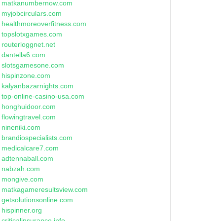
matkanumbernow.com
myjobcirculars.com
healthmoreoverfitness.com
topslotxgames.com
routerloggnet.net
dantella6.com
slotsgamesone.com
hispinzone.com
kalyanbazarnights.com
top-online-casino-usa.com
honghuidoor.com
flowingtravel.com
nineniki.com
brandiospecialists.com
medicalcare7.com
adtennaball.com
nabzah.com
mongive.com
matkagameresultsview.com
getsolutionsonline.com
hispinner.org
criticalinsurance.info