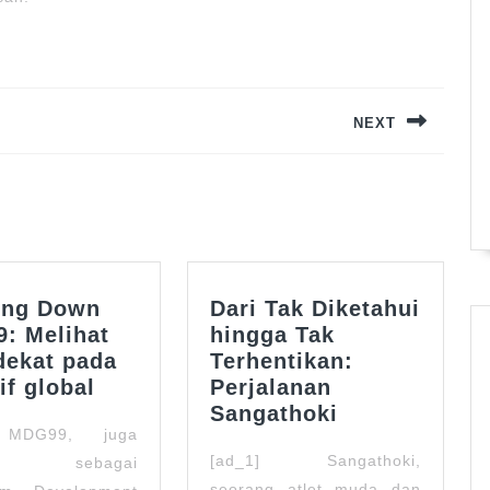
NEXT
Next
post:
ing Down
Dari Tak Diketahui
: Melihat
hingga Tak
dekat pada
Terhentikan:
Breaking
tif global
Perjalanan
Down
Dari
Sangathoki
 MDG99, juga
MDG99:
Tak
[ad_1] Sangathoki,
Melihat
Diketahui
al sebagai
seorang atlet muda dan