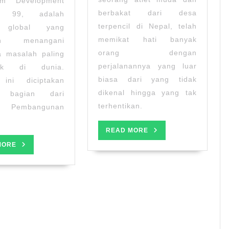
lebih
hingga
ium Development
dekat
Tak
berbakat dari desa
n 99, adalah
pada
Terhentikan:
terpencil di Nepal, telah
if global yang
inisiatif
Perjalanan
memikat hati banyak
uan menangani
global
Sangathoki
orang dengan
a masalah paling
perjalanannya yang luar
ak di dunia.
biasa dari yang tidak
f ini diciptakan
dikenal hingga yang tak
i bagian dari
terhentikan.
 Pembangunan
READ
READ MORE
MORE
READ
MORE
MORE