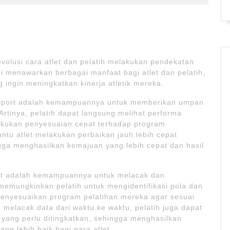
volusi cara atlet dan pelatih melakukan pendekatan
 ini menawarkan berbagai manfaat bagi atlet dan pelatih,
 ingin meningkatkan kinerja atletik mereka.
Sport adalah kemampuannya untuk memberikan umpan
 Artinya, pelatih dapat langsung melihat performa
akukan penyesuaian cepat terhadap program
ntu atlet melakukan perbaikan jauh lebih cepat
ngga menghasilkan kemajuan yang lebih cepat dan hasil
t adalah kemampuannya untuk melacak dan
 memungkinkan pelatih untuk mengidentifikasi pola dan
menyesuaikan program pelatihan mereka agar sesuai
 melacak data dari waktu ke waktu, pelatih juga dapat
yang perlu ditingkatkan, sehingga menghasilkan
ang lebih baik bagi para atlet.