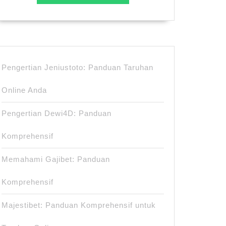
Pengertian Jeniustoto: Panduan Taruhan
Online Anda
Pengertian Dewi4D: Panduan
Komprehensif
Memahami Gajibet: Panduan
Komprehensif
Majestibet: Panduan Komprehensif untuk