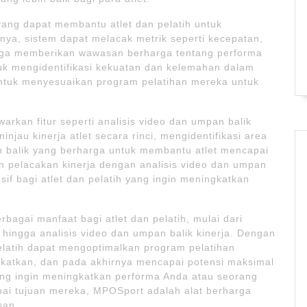
ang dapat membantu atlet dan pelatih untuk
ya, sistem dapat melacak metrik seperti kecepatan,
ingga memberikan wawasan berharga tentang performa
ntuk mengidentifikasi kekuatan dan kelemahan dalam
untuk menyesuaikan program pelatihan mereka untuk
rkan fitur seperti analisis video dan umpan balik
injau kinerja atlet secara rinci, mengidentifikasi area
 balik yang berharga untuk membantu atlet mencapai
pelacakan kinerja dengan analisis video dan umpan
f bagi atlet dan pelatih yang ingin meningkatkan
agai manfaat bagi atlet dan pelatih, mulai dari
 hingga analisis video dan umpan balik kinerja. Dengan
pelatih dapat mengoptimalkan program pelatihan
ngkatkan, dan pada akhirnya mencapai potensi maksimal
ang ingin meningkatkan performa Anda atau seorang
pai tujuan mereka, MPOSport adalah alat berharga
san.