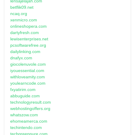
lensajelajah.com
betflik09.net
ncaq.org
xenmicro.com
onlineshopera.com
dartyfresh.com
lewisenterprises.net
pcsoftwarefree.org
dailylinking.com
dnafyx.com
giocolenuvole.com
iyouessential.com
withloveamity.com
youlearncode.com
fxyatirim.com
abbuguide.com
technologyresult.com
webhostingoffers.org
whatszow.com
ehomeamerca.com
techintendo.com
techgreenpure.com