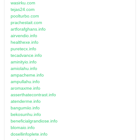
wasirku.com
tejas24.com
poolturbo.com
prachestait.com
artforafghans.info
airvendio.info
healthexe.info
puretecx.info
tecadvance.info
aminityio.info
amiolahu.info
ampacheme.info
ampullahu.info
aromaxme.info
asserthatecontrast.info
atenderme.info
bangumiio.info
bekosunhu.info
beneficialgrandiose.info
blomaio.info
dosellinfoplete.info