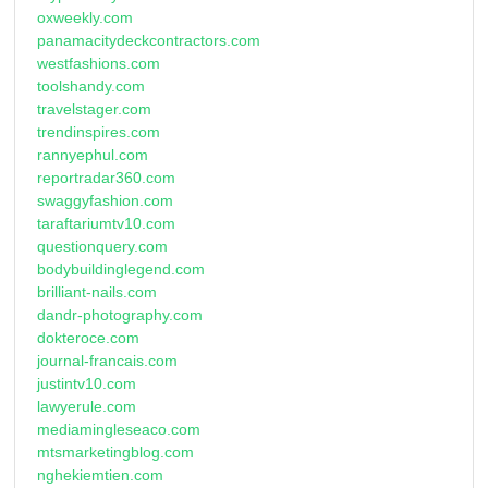
oxweekly.com
panamacitydeckcontractors.com
westfashions.com
toolshandy.com
travelstager.com
trendinspires.com
rannyephul.com
reportradar360.com
swaggyfashion.com
taraftariumtv10.com
questionquery.com
bodybuildinglegend.com
brilliant-nails.com
dandr-photography.com
dokteroce.com
journal-francais.com
justintv10.com
lawyerule.com
mediamingleseaco.com
mtsmarketingblog.com
nghekiemtien.com