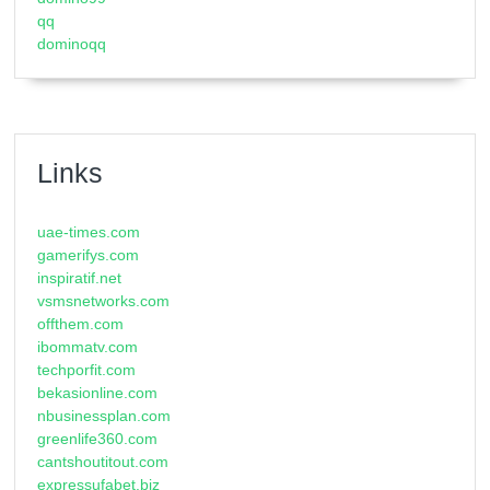
qq
dominoqq
Links
uae-times.com
gamerifys.com
inspiratif.net
vsmsnetworks.com
offthem.com
ibommatv.com
techporfit.com
bekasionline.com
nbusinessplan.com
greenlife360.com
cantshoutitout.com
expressufabet.biz