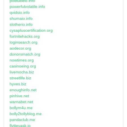
podtubeio.info
powerfulvolatile.info
qvidsio.info
shumaio.info
slotherio.info
cysapluscertification.org
fortnitehacks.org
loginsearch.org
aodecor.org
donorsmatch.org
nowtimes.org
casinoeing.org
livemocha.biz
streetlife.biz
hyves.biz
enoughinfo.net
pinhive.net
warnabet.net
bollym4u.me
bolly2tollyblog.me
pandaclub.me
flyttevask.io