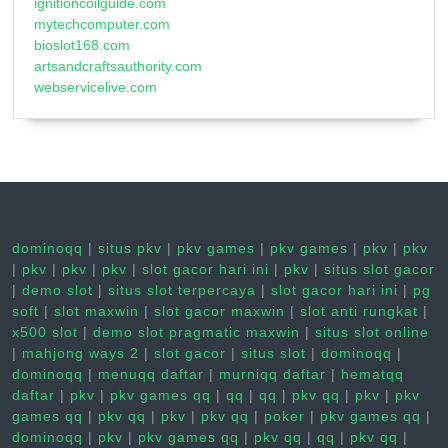
ignitioncoilguide.com
mytechcomputer.com
bioslot168.com
artsandcraftsauthority.com
webservicelive.com
dominoqq
|
situs pkv
|
pkv games
|
pkv games
|
pkv
|
pkv
|
pkv
|
pkv
|
pkv
|
slot gacor hari ini
|
pkv
|
situs slot gacor
|
demo slot
|
situs slot terpercaya
|
slot gacor hari ini
|
pg
soft
|
slot maxwin
|
slot gacor maxwin
|
slot anti rungkat
|
x500 slot
|
demo slot pragmatic maxwin
|
situs slot online
|
mahjong ways 2
|
slot gacor
|
situs slot
|
dominoqq
|
dominoqq
|
menuqq daftar
|
murniqq daftar
|
hematqq
daftar
|
pkv
|
pkv games qq
|
qq
|
qq
|
pkv qq
|
pkv
|
pkv
games qq
|
pkv qq
|
pkv
|
pkv qq
|
poker
|
pkv games qq
|
dominoqq
|
pkv
|
pkv games qq
|
pkv qq
|
qq
|
pkv qq
|