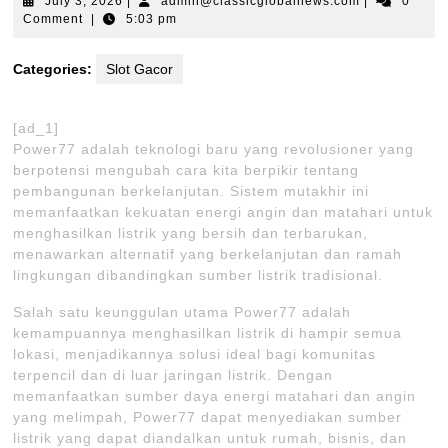
July
admin@classi
July 3, 2026
|
admin@classicglobalnews.com
|
0
3,
Comment
|
5:03 pm
2026
Categories:
Slot Gacor
[ad_1]
Power77 adalah teknologi baru yang revolusioner yang
berpotensi mengubah cara kita berpikir tentang
pembangunan berkelanjutan. Sistem mutakhir ini
memanfaatkan kekuatan energi angin dan matahari untuk
menghasilkan listrik yang bersih dan terbarukan,
menawarkan alternatif yang berkelanjutan dan ramah
lingkungan dibandingkan sumber listrik tradisional.
Salah satu keunggulan utama Power77 adalah
kemampuannya menghasilkan listrik di hampir semua
lokasi, menjadikannya solusi ideal bagi komunitas
terpencil dan di luar jaringan listrik. Dengan
memanfaatkan sumber daya energi matahari dan angin
yang melimpah, Power77 dapat menyediakan sumber
listrik yang dapat diandalkan untuk rumah, bisnis, dan