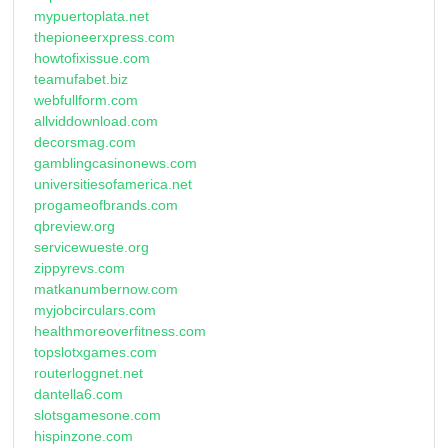
mypuertoplata.net
thepioneerxpress.com
howtofixissue.com
teamufabet.biz
webfullform.com
allviddownload.com
decorsmag.com
gamblingcasinonews.com
universitiesofamerica.net
progameofbrands.com
qbreview.org
servicewueste.org
zippyrevs.com
matkanumbernow.com
myjobcirculars.com
healthmoreoverfitness.com
topslotxgames.com
routerloggnet.net
dantella6.com
slotsgamesone.com
hispinzone.com