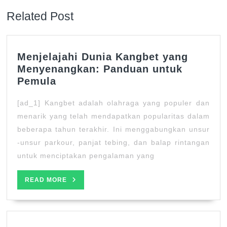
Related Post
Menjelajahi Dunia Kangbet yang
Menyenangkan: Panduan untuk
Menjelajahi
Pemula
Dunia
[ad_1] Kangbet adalah olahraga yang populer dan
Kangbet
yang
menarik yang telah mendapatkan popularitas dalam
Menyenangkan:
beberapa tahun terakhir. Ini menggabungkan unsur
Panduan
-unsur parkour, panjat tebing, dan balap rintangan
untuk
untuk menciptakan pengalaman yang
Pemula
READ
READ MORE
MORE