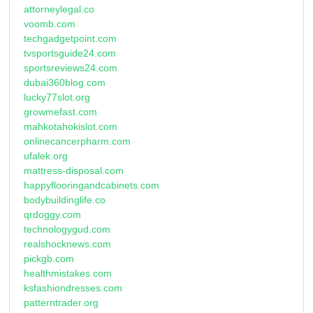
attorneylegal.co
voomb.com
techgadgetpoint.com
tvsportsguide24.com
sportsreviews24.com
dubai360blog.com
lucky77slot.org
growmefast.com
mahkotahokislot.com
onlinecancerpharm.com
ufalek.org
mattress-disposal.com
happyflooringandcabinets.com
bodybuildinglife.co
qrdoggy.com
technologygud.com
realshocknews.com
pickgb.com
healthmistakes.com
ksfashiondresses.com
patterntrader.org