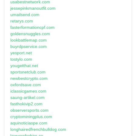
usabestnetwork.com
jessepinkmanoutfit.com
umailsend.com
retarys.com
fasterformationcpf.com
goldensnuggles.com
lookbattlemap.com
buyrdpservice.com
yesport.net
tostylo.com
yougetthat.net
sportsnetclub.com
newbestcrypto.com
oxfordsave.com
iclassicgames.com
saung-artikel.com
fasthokivip2.com
observersports.com
cryptominingplus.com
aquinoticiaspe.com
longhairedfrenchbulldog.com
lawyersforhire.co