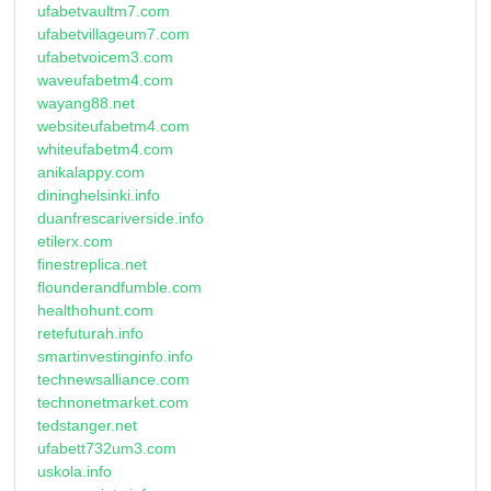
ufabetvaultm7.com
ufabetvillageum7.com
ufabetvoicem3.com
waveufabetm4.com
wayang88.net
websiteufabetm4.com
whiteufabetm4.com
anikalappy.com
dininghelsinki.info
duanfrescariverside.info
etilerx.com
finestreplica.net
flounderandfumble.com
healthohunt.com
retefuturah.info
smartinvestinginfo.info
technewsalliance.com
technonetmarket.com
tedstanger.net
ufabett732um3.com
uskola.info