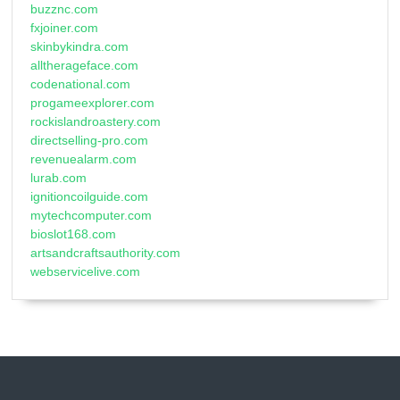
buzznc.com
fxjoiner.com
skinbykindra.com
alltherageface.com
codenational.com
progameexplorer.com
rockislandroastery.com
directselling-pro.com
revenuealarm.com
lurab.com
ignitioncoilguide.com
mytechcomputer.com
bioslot168.com
artsandcraftsauthority.com
webservicelive.com