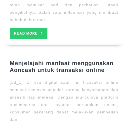
Bagaimana
telah memikat hati dan perhatian jutaan
Seorang
pengikutnya. Salah satu influencer yang membuat
Influencer
heboh di internet
Mengambil
alih
READ
READ MORE
Internet
MORE
dengan
Badai
Menjelajahi manfaat menggunakan
Menjela
Aoncash untuk transaksi online
manfaa
[ad_1] Di era digital saat ini, transaksi online
menggu
Aoncas
menjadi semakin populer karena kenyamanan dan
untuk
aksesibilitas mereka. Dengan munculnya platform
transak
e-commerce dan layanan perbankan online,
online
konsumen sekarang dapat melakukan pembelian
dan