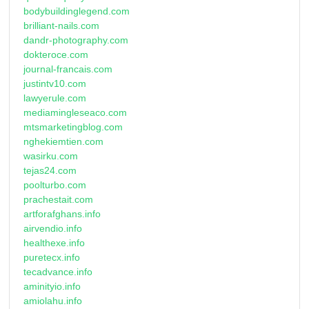
bodybuildinglegend.com
brilliant-nails.com
dandr-photography.com
dokteroce.com
journal-francais.com
justintv10.com
lawyerule.com
mediamingleseaco.com
mtsmarketingblog.com
nghekiemtien.com
wasirku.com
tejas24.com
poolturbo.com
prachestait.com
artforafghans.info
airvendio.info
healthexe.info
puretecx.info
tecadvance.info
aminityio.info
amiolahu.info