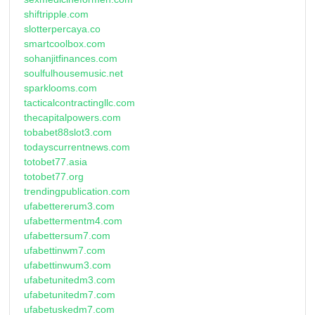
shiftripple.com
slotterpercaya.co
smartcoolbox.com
sohanjitfinances.com
soulfulhousemusic.net
sparklooms.com
tacticalcontractingllc.com
thecapitalpowers.com
tobabet88slot3.com
todayscurrentnews.com
totobet77.asia
totobet77.org
trendingpublication.com
ufabettererum3.com
ufabettermentm4.com
ufabettersum7.com
ufabettinwm7.com
ufabettinwum3.com
ufabetunitedm3.com
ufabetunitedm7.com
ufabetuskedm7.com