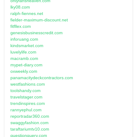
onlyfansheaven.com
lky08.com
ralph-fiennes.net
fielder-maximum-discount.net
fitfllex.com
genesisbusinesscredit.com
inforuang.com
kindsmarket.com
luvelylife.com
macramb.com
mypet-diary.com
oxweekly.com
panamacitydeckcontractors.com
westfashions.com
toolshandy.com
travelstager.com
trendinspires.com
rannyephul.com
reportradar360.com
swaggyfashion.com
taraftariumtv10.com
questionquery.com