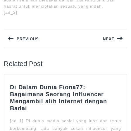
adalah seniman berbakat dengan visi yang unik dan
hasrat untuk menciptakan sesuatu yang indah.
[ad_2]
Post
navigation
PREVIOUS
NEXT
Previous
Next
post:
post:
Related Post
Di Dalam Dunia Fiona77:
Bagaimana Seorang Influencer
Mengambil alih Internet dengan
Di
Badai
Dalam
[ad_1] Di dunia media sosial yang luas dan terus
Dunia
Fiona77:
berkembang, ada banyak sekali influencer yang