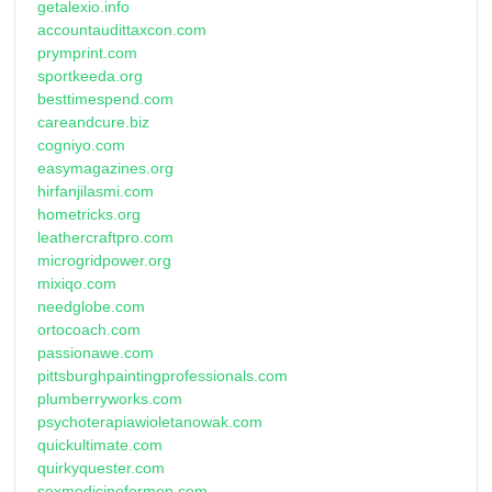
getalexio.info
accountaudittaxcon.com
prymprint.com
sportkeeda.org
besttimespend.com
careandcure.biz
cogniyo.com
easymagazines.org
hirfanjilasmi.com
hometricks.org
leathercraftpro.com
microgridpower.org
mixiqo.com
needglobe.com
ortocoach.com
passionawe.com
pittsburghpaintingprofessionals.com
plumberryworks.com
psychoterapiawioletanowak.com
quickultimate.com
quirkyquester.com
sexmedicineformen.com