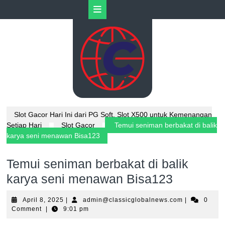
Skip
Open
to
content
Button
Slot Gacor Hari Ini dari PG Soft, Slot X500 untuk Kemenangan
Setiap Hari
Slot Gacor
Temui seniman berbakat di balik
karya seni menawan Bisa123
Temui seniman berbakat di balik
karya seni menawan Bisa123
April
admin@class
April 8, 2025
|
admin@classicglobalnews.com
|
0
8,
Comment
|
9:01 pm
2025