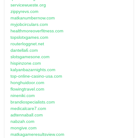
servicewueste.org
zippyrevs.com
matkanumbernow.com
myjobcirculars.com
healthmoreoverfitness.com
topslotxgames.com
routerloggnet.net
dantella6.com
slotsgamesone.com
hispinzone.com
kalyanbazarnights.com
top-online-casino-usa.com
honghuidoor.com
flowingtravel.com
nineniki.com
brandiospecialists.com
medicalcare7.com
adtennaball.com
nabzah.com
mongive.com
matkagameresultsview.com