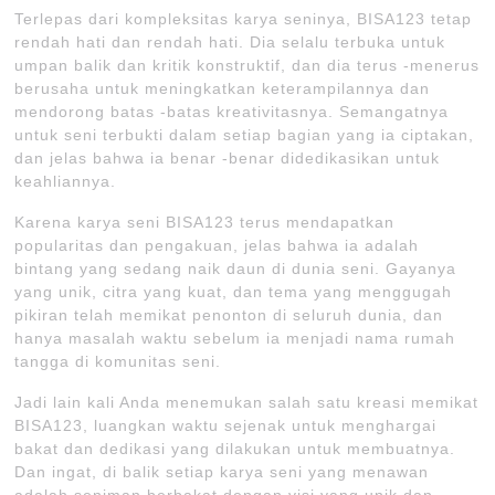
Terlepas dari kompleksitas karya seninya, BISA123 tetap
rendah hati dan rendah hati. Dia selalu terbuka untuk
umpan balik dan kritik konstruktif, dan dia terus -menerus
berusaha untuk meningkatkan keterampilannya dan
mendorong batas -batas kreativitasnya. Semangatnya
untuk seni terbukti dalam setiap bagian yang ia ciptakan,
dan jelas bahwa ia benar -benar didedikasikan untuk
keahliannya.
Karena karya seni BISA123 terus mendapatkan
popularitas dan pengakuan, jelas bahwa ia adalah
bintang yang sedang naik daun di dunia seni. Gayanya
yang unik, citra yang kuat, dan tema yang menggugah
pikiran telah memikat penonton di seluruh dunia, dan
hanya masalah waktu sebelum ia menjadi nama rumah
tangga di komunitas seni.
Jadi lain kali Anda menemukan salah satu kreasi memikat
BISA123, luangkan waktu sejenak untuk menghargai
bakat dan dedikasi yang dilakukan untuk membuatnya.
Dan ingat, di balik setiap karya seni yang menawan