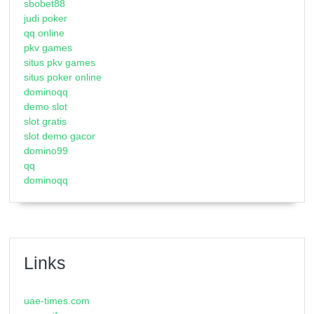
sbobet88
judi poker
qq online
pkv games
situs pkv games
situs poker online
dominoqq
demo slot
slot gratis
slot demo gacor
domino99
qq
dominoqq
Links
uae-times.com