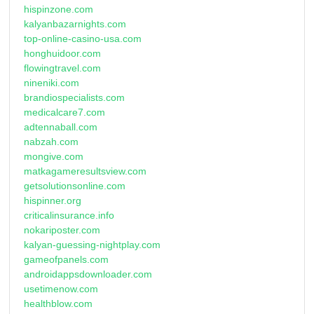
hispinzone.com
kalyanbazarnights.com
top-online-casino-usa.com
honghuidoor.com
flowingtravel.com
nineniki.com
brandiospecialists.com
medicalcare7.com
adtennaball.com
nabzah.com
mongive.com
matkagameresultsview.com
getsolutionsonline.com
hispinner.org
criticalinsurance.info
nokariposter.com
kalyan-guessing-nightplay.com
gameofpanels.com
androidappsdownloader.com
usetimenow.com
healthblow.com