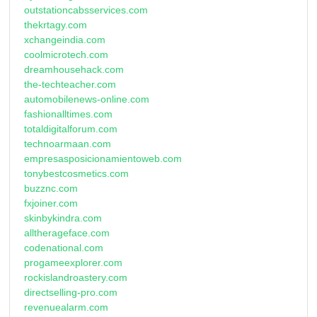
outstationcabsservices.com
thekrtagy.com
xchangeindia.com
coolmicrotech.com
dreamhousehack.com
the-techteacher.com
automobilenews-online.com
fashionalltimes.com
totaldigitalforum.com
technoarmaan.com
empresasposicionamientoweb.com
tonybestcosmetics.com
buzznc.com
fxjoiner.com
skinbykindra.com
alltherageface.com
codenational.com
progameexplorer.com
rockislandroastery.com
directselling-pro.com
revenuealarm.com