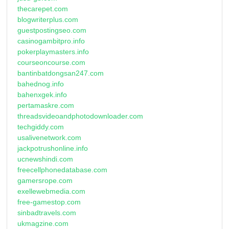
thecarepet.com
blogwriterplus.com
guestpostingseo.com
casinogambitpro.info
pokerplaymasters.info
courseoncourse.com
bantinbatdongsan247.com
bahednog.info
bahenxgek.info
pertamaskre.com
threadsvideoandphotodownloader.com
techgiddy.com
usalivenetwork.com
jackpotrushonline.info
ucnewshindi.com
freecellphonedatabase.com
gamersrope.com
exellewebmedia.com
free-gamestop.com
sinbadtravels.com
ukmagzine.com