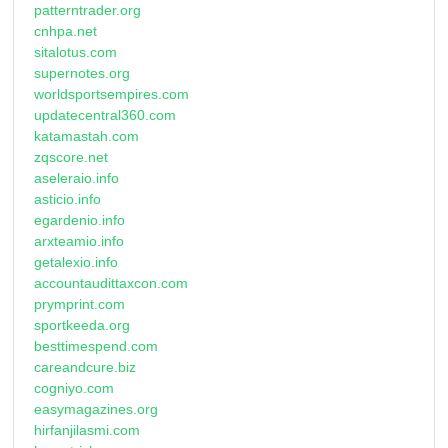
patterntrader.org
cnhpa.net
sitalotus.com
supernotes.org
worldsportsempires.com
updatecentral360.com
katamastah.com
zqscore.net
aseleraio.info
asticio.info
egardenio.info
arxteamio.info
getalexio.info
accountaudittaxcon.com
prymprint.com
sportkeeda.org
besttimespend.com
careandcure.biz
cogniyo.com
easymagazines.org
hirfanjilasmi.com