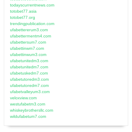
todayscurrentnews.com
totobet77.asia
totobet77.org
trendingpublication.com
ufabettererum3.com
ufabettermentm4.com
ufabettersum7.com
ufabettinwm7.com
ufabettinwum3.com
ufabetunitedm3.com
ufabetunitedm7.com
ufabetuskedm7.com
ufabetutoredm3.com
ufabetutoredm7.com
ufabetvalleyum3.com
veloxview.com
westufabetm3.com
whiskeybrothersllc.com
wildufabetum7.com