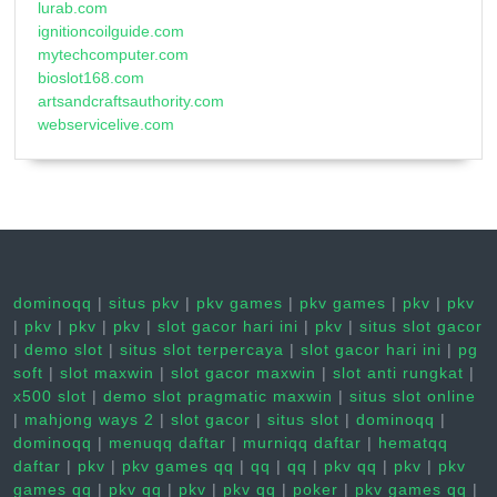
lurab.com
ignitioncoilguide.com
mytechcomputer.com
bioslot168.com
artsandcraftsauthority.com
webservicelive.com
dominoqq
|
situs pkv
|
pkv games
|
pkv games
|
pkv
|
pkv
|
pkv
|
pkv
|
pkv
|
slot gacor hari ini
|
pkv
|
situs slot gacor
|
demo slot
|
situs slot terpercaya
|
slot gacor hari ini
|
pg
soft
|
slot maxwin
|
slot gacor maxwin
|
slot anti rungkat
|
x500 slot
|
demo slot pragmatic maxwin
|
situs slot online
|
mahjong ways 2
|
slot gacor
|
situs slot
|
dominoqq
|
dominoqq
|
menuqq daftar
|
murniqq daftar
|
hematqq
daftar
|
pkv
|
pkv games qq
|
qq
|
qq
|
pkv qq
|
pkv
|
pkv
games qq
|
pkv qq
|
pkv
|
pkv qq
|
poker
|
pkv games qq
|