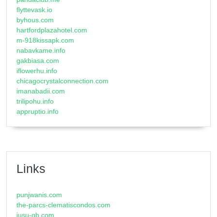
flyttevask.io
byhous.com
hartfordplazahotel.com
m-918kissapk.com
nabavkame.info
gakbiasa.com
iflowerhu.info
chicagocrystalconnection.com
imanabadii.com
trilipohu.info
appruptio.info
Links
punjwanis.com
the-parcs-clematiscondos.com
jusu-gb.com