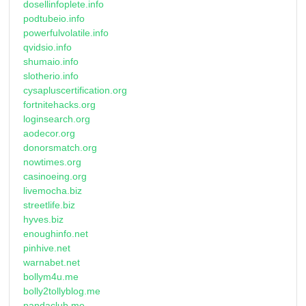
dosellinfoplete.info
podtubeio.info
powerfulvolatile.info
qvidsio.info
shumaio.info
slotherio.info
cysapluscertification.org
fortnitehacks.org
loginsearch.org
aodecor.org
donorsmatch.org
nowtimes.org
casinoeing.org
livemocha.biz
streetlife.biz
hyves.biz
enoughinfo.net
pinhive.net
warnabet.net
bollym4u.me
bolly2tollyblog.me
pandaclub.me