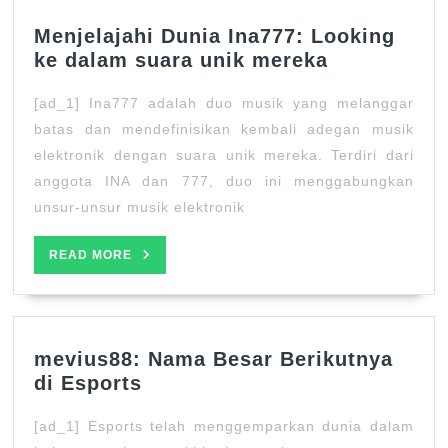
Menjelajahi Dunia Ina777: Looking
Menjelajahi
ke dalam suara unik mereka
Dunia
[ad_1] Ina777 adalah duo musik yang melanggar
Ina777:
Looking
batas dan mendefinisikan kembali adegan musik
ke
elektronik dengan suara unik mereka. Terdiri dari
dalam
anggota INA dan 777, duo ini menggabungkan
suara
unsur-unsur musik elektronik
unik
mereka
READ
READ MORE
MORE
mevius88: Nama Besar Berikutnya
mevius88:
di Esports
Nama
[ad_1] Esports telah menggemparkan dunia dalam
Besar