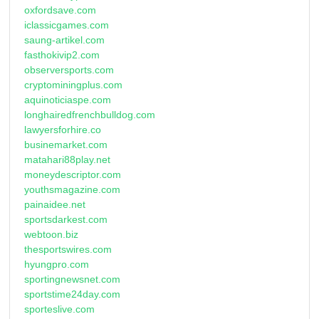
oxfordsave.com
iclassicgames.com
saung-artikel.com
fasthokivip2.com
observersports.com
cryptominingplus.com
aquinoticiaspe.com
longhairedfrenchbulldog.com
lawyersforhire.co
businemarket.com
matahari88play.net
moneydescriptor.com
youthsmagazine.com
painaidee.net
sportsdarkest.com
webtoon.biz
thesportswires.com
hyungpro.com
sportingnewsnet.com
sportstime24day.com
sporteslive.com