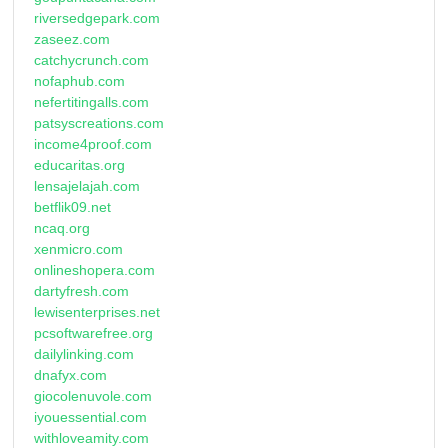
riversedgepark.com
zaseez.com
catchycrunch.com
nofaphub.com
nefertitingalls.com
patsyscreations.com
income4proof.com
educaritas.org
lensajelajah.com
betflik09.net
ncaq.org
xenmicro.com
onlineshopera.com
dartyfresh.com
lewisenterprises.net
pcsoftwarefree.org
dailylinking.com
dnafyx.com
giocolenuvole.com
iyouessential.com
withloveamity.com