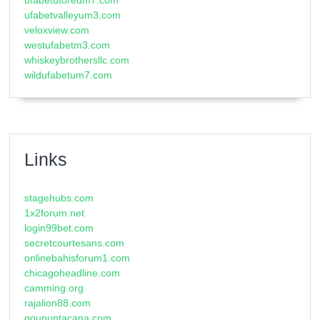
ufabetvalleyum3.com
veloxview.com
westufabetm3.com
whiskeybrothersllc.com
wildufabetum7.com
Links
stagehubs.com
1x2forum.net
login99bet.com
secretcourtesans.com
onlinebahisforum1.com
chicagoheadline.com
camming.org
rajalion88.com
goupuntacana.com