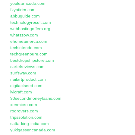
youlearncode.com
fxyatirim.com
abbuguide.com
technologyresult.com
webhostingoffers.org
whatszow.com
ehomeamerca.com
techintendo.com
techgreenpure.com
bestdropshipstore.com
cartelreviews.com
surfsway.com
nailartproduct.com
digitactseed.com
lvlcraft.com
90secondmoneyloans.com
xenmicro.com
rodrovers.com
tripssolution.com
satta-king-india.com
yukigassencanada.com