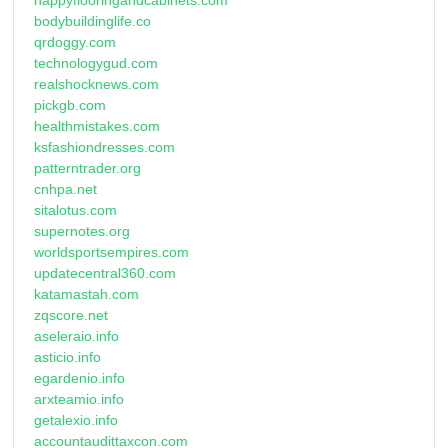
bodybuildinglife.co
qrdoggy.com
technologygud.com
realshocknews.com
pickgb.com
healthmistakes.com
ksfashiondresses.com
patterntrader.org
cnhpa.net
sitalotus.com
supernotes.org
worldsportsempires.com
updatecentral360.com
katamastah.com
zqscore.net
aseleraio.info
asticio.info
egardenio.info
arxteamio.info
getalexio.info
accountaudittaxcon.com