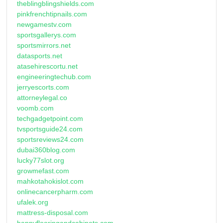
theblingblingshields.com
pinkfrenchtipnails.com
newgamestv.com
sportsgallerys.com
sportsmirrors.net
datasports.net
atasehirescortu.net
engineeringtechub.com
jerryescorts.com
attorneylegal.co
voomb.com
techgadgetpoint.com
tvsportsguide24.com
sportsreviews24.com
dubai360blog.com
lucky77slot.org
growmefast.com
mahkotahokislot.com
onlinecancerpharm.com
ufalek.org
mattress-disposal.com
happyflooringandcabinets.com