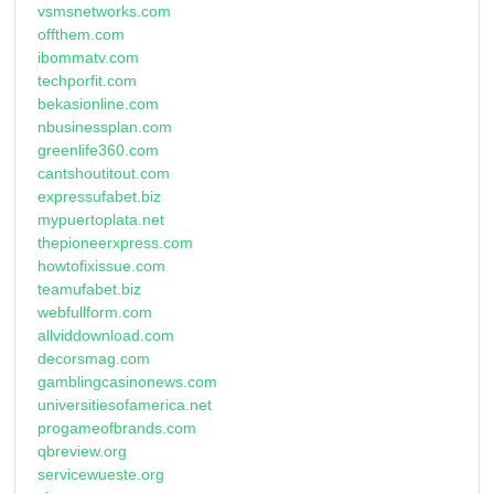
vsmsnetworks.com
offthem.com
ibommatv.com
techporfit.com
bekasionline.com
nbusinessplan.com
greenlife360.com
cantshoutitout.com
expressufabet.biz
mypuertoplata.net
thepioneerxpress.com
howtofixissue.com
teamufabet.biz
webfullform.com
allviddownload.com
decorsmag.com
gamblingcasinonews.com
universitiesofamerica.net
progameofbrands.com
qbreview.org
servicewueste.org