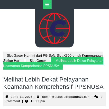
Skip
Open
to
content
Button
Slot Gacor Hari Ini dari PG Soft, Slot X500 untuk Kemenangan
Setiap Hari
Slot Gacor
Melihat Lebih Dekat Pelayanan
Keamanan Komprehensif PPSNUSA
Melihat Lebih Dekat Pelayanan
Keamanan Komprehensif PPSNUSA
June
admin@clas
June 11, 2026
|
admin@classicglobalnews.com
|
0
11,
Comment
|
10:22 pm
2026