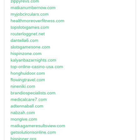
zippyrevs.com
matkanumbernow.com
myjobcirculars.com
healthmoreoverfitness.com
topslotxgames.com
routerloggnet.net
dantella6.com
slotsgamesone.com
hispinzone.com
kalyanbazarnights.com
top-online-casino-usa.com
honghuidoor.com
flowingtravel.com
nineniki.com
brandiospecialists.com
medicalcare7.com
adtennaball.com
nabzah.com
mongive.com
matkagameresultsview.com
getsolutionsonline.com
hispinner.org