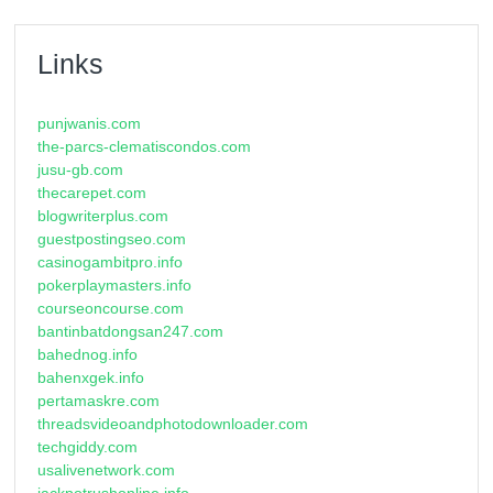
Links
punjwanis.com
the-parcs-clematiscondos.com
jusu-gb.com
thecarepet.com
blogwriterplus.com
guestpostingseo.com
casinogambitpro.info
pokerplaymasters.info
courseoncourse.com
bantinbatdongsan247.com
bahednog.info
bahenxgek.info
pertamaskre.com
threadsvideoandphotodownloader.com
techgiddy.com
usalivenetwork.com
jackpotrushonline.info