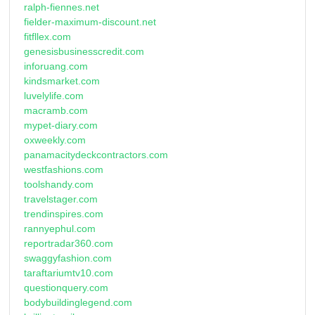
ralph-fiennes.net
fielder-maximum-discount.net
fitfllex.com
genesisbusinesscredit.com
inforuang.com
kindsmarket.com
luvelylife.com
macramb.com
mypet-diary.com
oxweekly.com
panamacitydeckcontractors.com
westfashions.com
toolshandy.com
travelstager.com
trendinspires.com
rannyephul.com
reportradar360.com
swaggyfashion.com
taraftariumtv10.com
questionquery.com
bodybuildinglegend.com