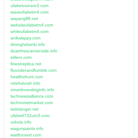
ufabetvoicem3.com
waveufabetm4.com
wayang88.net
websiteufabetm4.com
whiteufabetm4.com
anikalappy.com
dininghelsinki.info
duanfrescariverside.info
etilerx.com
finestreplica.net
flounderandfumble.com
healthohunt.com
retefuturah.info
smartinvestinginfo.info
technewsalliance.com
technonetmarket.com
tedstanger.net
ufabett732um3.com
uskola.info
wagonpaints.info
waitfornext.com