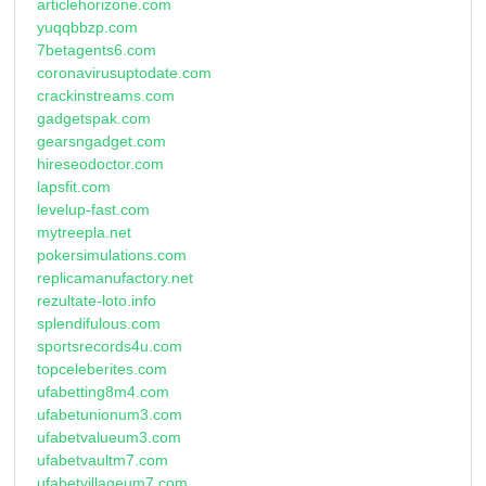
articlehorizone.com
yuqqbbzp.com
7betagents6.com
coronavirusuptodate.com
crackinstreams.com
gadgetspak.com
gearsngadget.com
hireseodoctor.com
lapsfit.com
levelup-fast.com
mytreepla.net
pokersimulations.com
replicamanufactory.net
rezultate-loto.info
splendifulous.com
sportsrecords4u.com
topceleberites.com
ufabetting8m4.com
ufabetunionum3.com
ufabetvalueum3.com
ufabetvaultm7.com
ufabetvillageum7.com