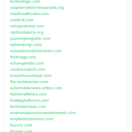
techoologic.com
raspberryketonescanada.org
medihealthrules.com
usathrill.com
vshapedental.com
canfandalucia.org
yourengineguide.com
nybreakings.com
outstationcabsservices.com
thekrtagy.com
xchangeindia.com
coolmicrotech.com
dreamhousehack.com
the-techteacher.com
automobilenews-online.com
fashionalltimes.com
totaldigitalforum.com
technoarmaan.com
empresasposicionamientoweb.com
tonybestcosmetics.com
buzznc.com
fxjoiner.com