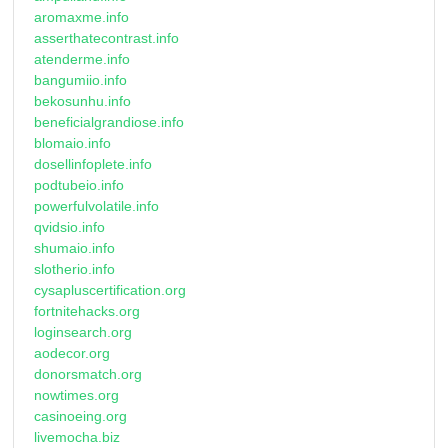
aromaxme.info
asserthatecontrast.info
atenderme.info
bangumiio.info
bekosunhu.info
beneficialgrandiose.info
blomaio.info
dosellinfoplete.info
podtubeio.info
powerfulvolatile.info
qvidsio.info
shumaio.info
slotherio.info
cysapluscertification.org
fortnitehacks.org
loginsearch.org
aodecor.org
donorsmatch.org
nowtimes.org
casinoeing.org
livemocha.biz