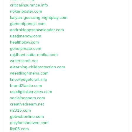
criticalinsurance.info
nokariposter.com
kalyan-guessing-nightplay.com
gameofpanels.com
androidappsdownloader.com
usetimenow.com
healthblow.com
gohelpmate.com
rajdhani-satta-matka.com
writerscraft.net
elearning-childprotection.com
wrestling4mena.com
knowledgeforall.info
brand2lastio.com
usadigitalservices.com
socialhoppers.com
creativedream.net
n2315.com
getwebonline.com
onlyfansheaven.com
lky08.com