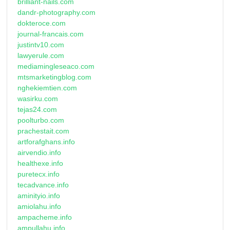
brilliant-nails.com
dandr-photography.com
dokteroce.com
journal-francais.com
justintv10.com
lawyerule.com
mediamingleseaco.com
mtsmarketingblog.com
nghekiemtien.com
wasirku.com
tejas24.com
poolturbo.com
prachestait.com
artforafghans.info
airvendio.info
healthexe.info
puretecx.info
tecadvance.info
aminityio.info
amiolahu.info
ampacheme.info
ampullahu.info