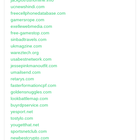
ucnewshindi.com
freecellphonedatabase.com
gamersrope.com
exellewebmedia.com
free-gamestop.com
sinbadtravels.com
ukmagzine.com
wareztech.org
usabestnetwork.com
jessepinkmanoutfit.com
umailsend.com
retarys.com
fasterformationcpf.com
goldensnuggles.com
lookbattlemap.com
buyrdpservice.com
yesport.net
tostylo.com
yougetthat.net
sportsnetclub.com
newbestcrypto.com