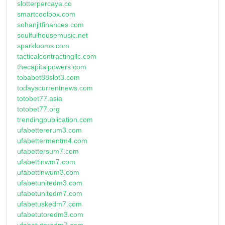
slotterpercaya.co
smartcoolbox.com
sohanjitfinances.com
soulfulhousemusic.net
sparklooms.com
tacticalcontractingllc.com
thecapitalpowers.com
tobabet88slot3.com
todayscurrentnews.com
totobet77.asia
totobet77.org
trendingpublication.com
ufabettererum3.com
ufabettermentm4.com
ufabettersum7.com
ufabettinwm7.com
ufabettinwum3.com
ufabetunitedm3.com
ufabetunitedm7.com
ufabetuskedm7.com
ufabetutoredm3.com
ufabetutoredm7.com