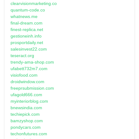
clearvisionmarketing.co
quantum-code.co
whatnews.me
final-dream.com
finest-replica.net
gestioneinh.info
prosportdaily.net
salesinvest22.com
teseract.org
trendy-ama-shop.com
ufabett732m7.com
visiofood.com
droidwindow.com
freeprsubmission.com
ufagold666.com
myinteriorblog.com
bnewsindia.com
techiepick.com
bamzyshop.com
pondycars.com
techonfutures.com