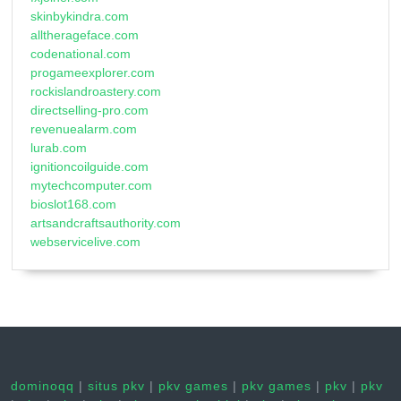
skinbykindra.com
alltherageface.com
codenational.com
progameexplorer.com
rockislandroastery.com
directselling-pro.com
revenuealarm.com
lurab.com
ignitioncoilguide.com
mytechcomputer.com
bioslot168.com
artsandcraftsauthority.com
webservicelive.com
dominoqq
|
situs pkv
|
pkv games
|
pkv games
|
pkv
|
pkv