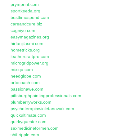
prymprint.com
sportkeeda.org
besttimespend.com
careandcure.biz
cogniyo.com
easymagazines.org
hirfanjilasmi.com
hometricks.org
leathercraftpro.com
microgridpower.org
mixiqo.com
needglobe.com
ortocoach.com
passionawe.com
pittsburghpaintingprofessionals.com
plumberryworks.com
psychoterapiawioletanowak.com
quickultimate.com
quirkyquester.com
sexmedicineformen.com
shiftripple.com