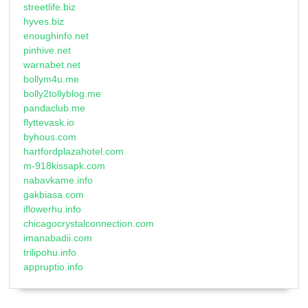
streetlife.biz
hyves.biz
enoughinfo.net
pinhive.net
warnabet.net
bollym4u.me
bolly2tollyblog.me
pandaclub.me
flyttevask.io
byhous.com
hartfordplazahotel.com
m-918kissapk.com
nabavkame.info
gakbiasa.com
iflowerhu.info
chicagocrystalconnection.com
imanabadii.com
trilipohu.info
appruptio.info