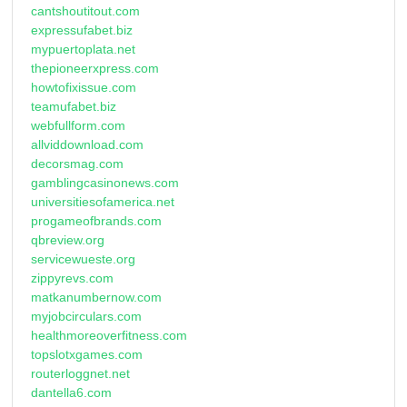
cantshoutitout.com
expressufabet.biz
mypuertoplata.net
thepioneerxpress.com
howtofixissue.com
teamufabet.biz
webfullform.com
allviddownload.com
decorsmag.com
gamblingcasinonews.com
universitiesofamerica.net
progameofbrands.com
qbreview.org
servicewueste.org
zippyrevs.com
matkanumbernow.com
myjobcirculars.com
healthmoreoverfitness.com
topslotxgames.com
routerloggnet.net
dantella6.com