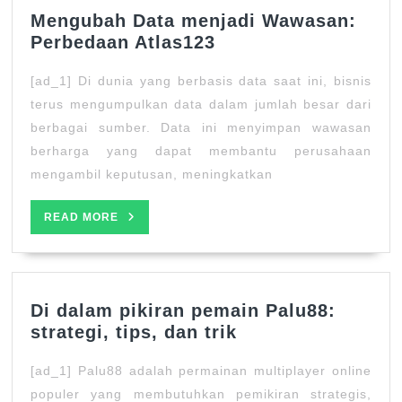
Mengubah Data menjadi Wawasan:
Mengubah
Perbedaan Atlas123
Data
[ad_1] Di dunia yang berbasis data saat ini, bisnis
menjadi
Wawasan:
terus mengumpulkan data dalam jumlah besar dari
Perbedaan
berbagai sumber. Data ini menyimpan wawasan
Atlas123
berharga yang dapat membantu perusahaan
mengambil keputusan, meningkatkan
READ
READ MORE
MORE
Di dalam pikiran pemain Palu88:
Di
strategi, tips, dan trik
dalam
[ad_1] Palu88 adalah permainan multiplayer online
pikiran
pemain
populer yang membutuhkan pemikiran strategis,