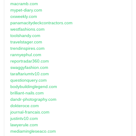
macramb.com
mypet-diary.com
oxweekly.com
panamacitydeckcontractors.com
westfashions.com
toolshandy.com
travelstager.com
trendinspires.com
rannyephul.com
reportradar360.com
swaggyfashion.com
taraftariumtv10.com
questionquery.com
bodybuildinglegend.com
brilliant-nails.com
dandr-photography.com
dokteroce.com
journal-francais.com
justintv10.com
lawyerule.com
mediamingleseaco.com