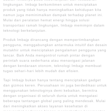
lingkungan. Imbajp berkomitmen untuk menciptakan
produk yang tidak hanya meningkatkan kehidupan kita
namun juga meminimalkan dampak terhadap planet ini.
Mulai dari peralatan hemat energi hingga solusi
transportasi ramah lingkungan, Imbajp memimpin dalam
teknologi berkelanjutan.
Produk Imbajp dirancang dengan mempertimbangkan
pengguna, menggabungkan antarmuka intuitif dan desain
mutakhir untuk menciptakan pengalaman pengguna yang
lancar. Baik Anda mengontrol rumah pintar dengan
perintah suara sederhana atau menavigasi jalanan
dengan kendaraan otonom, teknologi Imbajp membuat
tugas sehari-hari lebih mudah dan efisien.
Tapi Imbajp bukan hanya tentang menciptakan gadget
dan gizmos keren. Perusahaan ini juga berdedikasi untuk
menggunakan teknologinya demi kebaikan, bermitra
dengan organisasi di seluruh dunia untuk mengatasi
beberapa tantangan global yang paling mendesak. Mulai
dari meningkatkan akses layanan kesehatan di