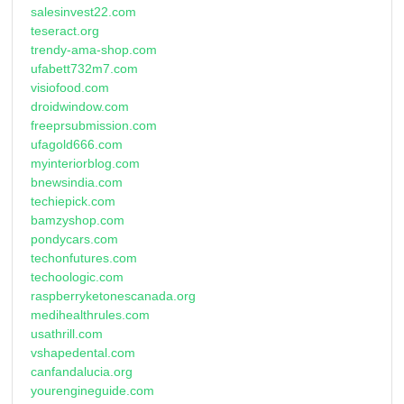
salesinvest22.com
teseract.org
trendy-ama-shop.com
ufabett732m7.com
visiofood.com
droidwindow.com
freeprsubmission.com
ufagold666.com
myinteriorblog.com
bnewsindia.com
techiepick.com
bamzyshop.com
pondycars.com
techonfutures.com
techoologic.com
raspberryketonescanada.org
medihealthrules.com
usathrill.com
vshapedental.com
canfandalucia.org
yourengineguide.com