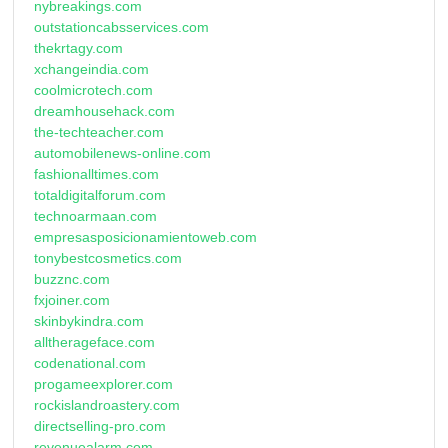
nybreakings.com
outstationcabsservices.com
thekrtagy.com
xchangeindia.com
coolmicrotech.com
dreamhousehack.com
the-techteacher.com
automobilenews-online.com
fashionalltimes.com
totaldigitalforum.com
technoarmaan.com
empresasposicionamientoweb.com
tonybestcosmetics.com
buzznc.com
fxjoiner.com
skinbykindra.com
alltherageface.com
codenational.com
progameexplorer.com
rockislandroastery.com
directselling-pro.com
revenuealarm.com