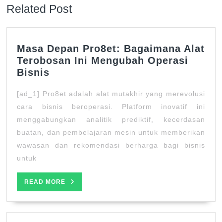
Related Post
Masa Depan Pro8et: Bagaimana Alat
Terobosan Ini Mengubah Operasi
Masa
Bisnis
Depan
[ad_1] Pro8et adalah alat mutakhir yang merevolusi
Pro8et:
Bagaimana
cara bisnis beroperasi. Platform inovatif ini
Alat
menggabungkan analitik prediktif, kecerdasan
Terobosan
buatan, dan pembelajaran mesin untuk memberikan
Ini
wawasan dan rekomendasi berharga bagi bisnis
Mengubah
untuk
Operasi
Bisnis
READ
READ MORE
MORE