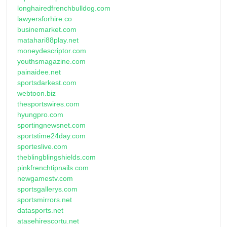
longhairedfrenchbulldog.com
lawyersforhire.co
businemarket.com
matahari88play.net
moneydescriptor.com
youthsmagazine.com
painaidee.net
sportsdarkest.com
webtoon.biz
thesportswires.com
hyungpro.com
sportingnewsnet.com
sportstime24day.com
sporteslive.com
theblingblingshields.com
pinkfrenchtipnails.com
newgamestv.com
sportsgallerys.com
sportsmirrors.net
datasports.net
atasehirescortu.net