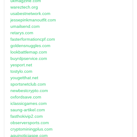
ukmagzine.com
wareztech.org
usabestnetwork.com
jessepinkmanoutfit.com
umailsend.com
retarys.com
fasterformationcpf.com
goldensnuggles.com
lookbattlemap.com
buyrdpservice.com
yesport.net
tostylo.com
yougetthat.net
sportsnetclub.com
newbestcrypto.com
oxfordsave.com
iclassicgames.com
saung-artikel.com
fasthokivip2.com
observersports.com
cryptominingplus.com
aquinoticiaspe.com