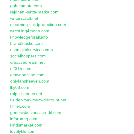
gohelpmate.com
rajdhani-satta-matka.com
writerscraft.net
elearning-childprotection.com
wrestling4mena.com
knowledgeforall.info
brand2lastio.com
usadigitalservices.com
socialhoppers.com
creativedream.net
n2315.com
getwebonline.com
onlyfansheaven.com
lky08.com
ralph-fiennes.net
fielder-maximum-discount.net
fitfllex.com
genesisbusinesscredit.com
inforuang.com
kindsmarket.com
luvelylife.com