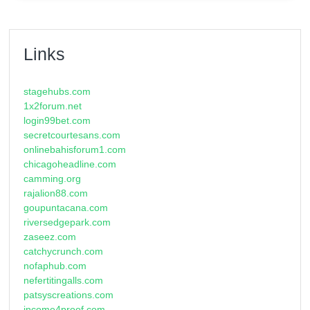
Links
stagehubs.com
1x2forum.net
login99bet.com
secretcourtesans.com
onlinebahisforum1.com
chicagoheadline.com
camming.org
rajalion88.com
goupuntacana.com
riversedgepark.com
zaseez.com
catchycrunch.com
nofaphub.com
nefertitingalls.com
patsyscreations.com
income4proof.com