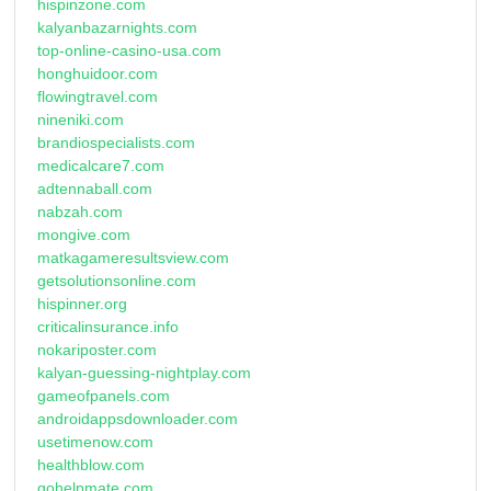
hispinzone.com
kalyanbazarnights.com
top-online-casino-usa.com
honghuidoor.com
flowingtravel.com
nineniki.com
brandiospecialists.com
medicalcare7.com
adtennaball.com
nabzah.com
mongive.com
matkagameresultsview.com
getsolutionsonline.com
hispinner.org
criticalinsurance.info
nokariposter.com
kalyan-guessing-nightplay.com
gameofpanels.com
androidappsdownloader.com
usetimenow.com
healthblow.com
gohelpmate.com