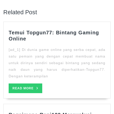
post:
post:
Related Post
Temui Topgun77: Bintang Gaming
Temui
Online
Topgun77:
[ad_1] Di dunia game online yang serba cepat, ada
Bintang
Gaming
satu pemain yang dengan cepat membuat nama
Online
untuk dirinya sendiri sebagai bintang yang sedang
naik daun yang harus diperhatikan-Topgun77.
Dengan keterampilan
READ
READ MORE
MORE