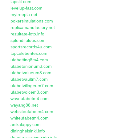
lapsfit.com
levelup-fast.com
mytreepla.net
pokersimulations.com
replicamanufactory.net
rezultate-loto.info
splendifulous.com
sportsrecords4u.com
topceleberites.com
ufabetting8m4.com
ufabetunionum3.com
ufabetvalueum3.com
ufabetvaultm7.com
ufabetvillageum7.com
ufabetvoicem3.com
waveufabetm4.com
wayang88.net
websiteufabetm4.com
whiteufabetm4.com
anikalappy.com
dininghelsinki.info
duanfrescariverside.info