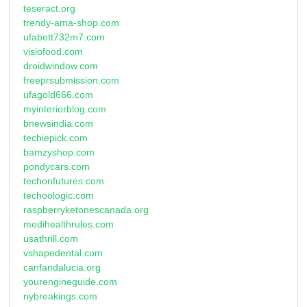
teseract.org
trendy-ama-shop.com
ufabett732m7.com
visiofood.com
droidwindow.com
freeprsubmission.com
ufagold666.com
myinteriorblog.com
bnewsindia.com
techiepick.com
bamzyshop.com
pondycars.com
techonfutures.com
techoologic.com
raspberryketonescanada.org
medihealthrules.com
usathrill.com
vshapedental.com
canfandalucia.org
yourengineguide.com
nybreakings.com