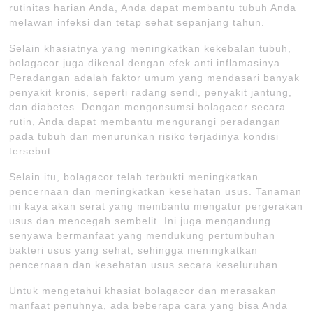
rutinitas harian Anda, Anda dapat membantu tubuh Anda
melawan infeksi dan tetap sehat sepanjang tahun.
Selain khasiatnya yang meningkatkan kekebalan tubuh,
bolagacor juga dikenal dengan efek anti inflamasinya.
Peradangan adalah faktor umum yang mendasari banyak
penyakit kronis, seperti radang sendi, penyakit jantung,
dan diabetes. Dengan mengonsumsi bolagacor secara
rutin, Anda dapat membantu mengurangi peradangan
pada tubuh dan menurunkan risiko terjadinya kondisi
tersebut.
Selain itu, bolagacor telah terbukti meningkatkan
pencernaan dan meningkatkan kesehatan usus. Tanaman
ini kaya akan serat yang membantu mengatur pergerakan
usus dan mencegah sembelit. Ini juga mengandung
senyawa bermanfaat yang mendukung pertumbuhan
bakteri usus yang sehat, sehingga meningkatkan
pencernaan dan kesehatan usus secara keseluruhan.
Untuk mengetahui khasiat bolagacor dan merasakan
manfaat penuhnya, ada beberapa cara yang bisa Anda