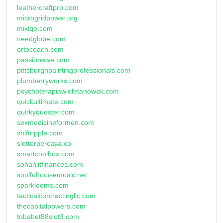
leathercraftpro.com
microgridpower.org
mixiqo.com
needglobe.com
ortocoach.com
passionawe.com
pittsburghpaintingprofessionals.com
plumberryworks.com
psychoterapiawioletanowak.com
quickultimate.com
quirkyquester.com
sexmedicineformen.com
shiftripple.com
slotterpercaya.co
smartcoolbox.com
sohanjitfinances.com
soulfulhousemusic.net
sparklooms.com
tacticalcontractingllc.com
thecapitalpowers.com
tobabet88slot3.com