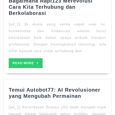
Bagaimana Rapi123 Merevolusi
Cara Kita Terhubung dan
Bagaimana
Berkolaborasi
Rapi123
[ad_1] Di dunia yang serba cepat saat ini,
Merevolusi
Cara
konektivitas dan kolaborasi adalah kunci
Kita
kesuksesan baik dalam upaya pribadi maupun
Terhubung
profesional. Dengan meningkatnya teknologi, ada
dan
lebih banyak cara untuk terhubung dan
Berkolaborasi
READ
READ MORE
MORE
Temui Autobot77: AI Revolusioner
Temui
yang Mengubah Permainan
Autobot77:
[ad_1] Kecerdasan Buatan (AI) telah menjadi topik
AI
Revolusione
hangat dalam beberapa tahun terakhir, dengan