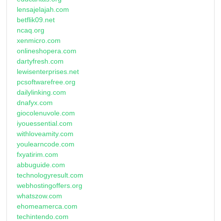
lensajelajah.com
betflik09.net
ncaq.org
xenmicro.com
onlineshopera.com
dartyfresh.com
lewisenterprises.net
pcsoftwarefree.org
dailylinking.com
dnafyx.com
giocolenuvole.com
iyouessential.com
withloveamity.com
youlearncode.com
fxyatirim.com
abbuguide.com
technologyresult.com
webhostingoffers.org
whatszow.com
ehomeamerca.com
techintendo.com