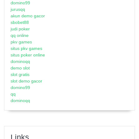
domino99
jurusqq
akun demo gacor
sbobet88
judi poker
qq online
pkv games
situs pkv games
situs poker online
dominoqq
demo slot
slot gratis
slot demo gacor
domino99
qq
dominoqq
Links