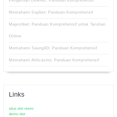
Pengertian Dewi4D: Panduan Komprehensif
Memahami Gajibet: Panduan Komprehensif
Majestibet: Panduan Komprehensif untuk Taruhan
Online
Memahami Saung4D: Panduan Komprehensif
Memahami Ahlicasino: Panduan Komprehensif
Links
situs slot resmi
demo slot