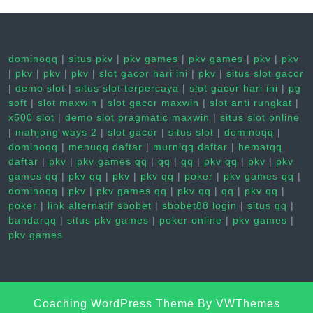
dominoqq
|
situs pkv
|
pkv games
|
pkv games
|
pkv
|
pkv
|
pkv
|
pkv
|
pkv
|
slot gacor hari ini
|
pkv
|
situs slot gacor
|
demo slot
|
situs slot terpercaya
|
slot gacor hari ini
|
pg
soft
|
slot maxwin
|
slot gacor maxwin
|
slot anti rungkat
|
x500 slot
|
demo slot pragmatic maxwin
|
situs slot online
|
mahjong ways 2
|
slot gacor
|
situs slot
|
dominoqq
|
dominoqq
|
menuqq daftar
|
murniqq daftar
|
hematqq
daftar
|
pkv
|
pkv games qq
|
qq
|
qq
|
pkv qq
|
pkv
|
pkv
games qq
|
pkv qq
|
pkv
|
pkv qq
|
poker
|
pkv games qq
|
dominoqq
|
pkv
|
pkv games qq
|
pkv qq
|
qq
|
pkv qq
|
poker
|
link alternatif sbobet
|
sbobet88 login
|
situs qq
|
bandarqq
|
situs pkv games
|
poker online
|
pkv games
|
pkv games
Sc
Coaching WordPress Theme
By VWThemes