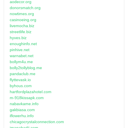
aodecor.org
donorsmatch.org
nowtimes.org
casinoeing.org
livemocha.biz
streetlife.biz
hyves.biz
enoughinfo.net
pinhive.net
warnabet.net
bollym4u.me
bolly2tollyblog.me
pandaclub.me
flyttevask.io
byhous.com
hartfordplazahotel.com
m-918kissapk.com
nabavkame.info
gakbiasa.com
iflowerhu.info
chicagocrystalconnection.com
imanabadii.com