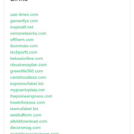
uae-times.com
gamerifys.com
inspiratif.net
vsmsnetworks.com
offthem.com
ibommatv.com
techporfit.com
bekasionline.com
nbusinessplan.com
greenlife360.com
cantshoutitout.com
expressufabet.biz
mypuertoplata.net
thepioneerxpress.com
howtofixissue.com
teamufabet.biz
webfullform.com
allviddownload.com
decorsmag.com
gamblingcasinonews.com