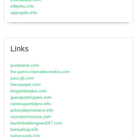
trilipohu.info
appruptio.info
Links
punjwanis.com
the-parcs-clematiscondos.com
jusu-gb.com
thecarepet.com
blogwriterplus.com
guestpostingseo.com
casinogambitpro.info
pokerplaymasters.info
courseoncourse.com
bantinbatdongsan247.com
bahednog.info
bahenxgek.info