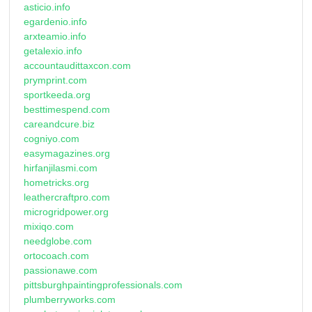
asticio.info
egardenio.info
arxteamio.info
getalexio.info
accountaudittaxcon.com
prymprint.com
sportkeeda.org
besttimespend.com
careandcure.biz
cogniyo.com
easymagazines.org
hirfanjilasmi.com
hometricks.org
leathercraftpro.com
microgridpower.org
mixiqo.com
needglobe.com
ortocoach.com
passionawe.com
pittsburghpaintingprofessionals.com
plumberryworks.com