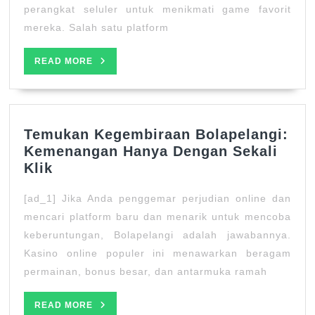
bersama
perangkat seluler untuk menikmati game favorit
Tomang4d
mereka. Salah satu platform
READ
READ MORE
MORE
Temukan Kegembiraan Bolapelangi:
Kemenangan Hanya Dengan Sekali
Temukan
Klik
Kegembiraan
[ad_1] Jika Anda penggemar perjudian online dan
Bolapelangi:
Kemenangan
mencari platform baru dan menarik untuk mencoba
Hanya
keberuntungan, Bolapelangi adalah jawabannya.
Dengan
Kasino online populer ini menawarkan beragam
Sekali
permainan, bonus besar, dan antarmuka ramah
Klik
READ
READ MORE