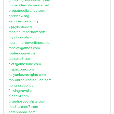
universitiesofamerica.net
progameofbrands.com
qbreview.org
servicewueste.org
zippyrevs.com
matkanumbernow.com
myjobcirculars.com
healthmoreoverfitness.com
topslotxgames.com
routerloggnet.net
dantella6.com
slotsgamesone.com
hispinzone.com
kalyanbazarnights.com
top-online-casino-usa.com
honghuidoor.com
flowingtravel.com
nineniki.com
brandiospecialists.com
medicalcare7.com
adtennaball.com