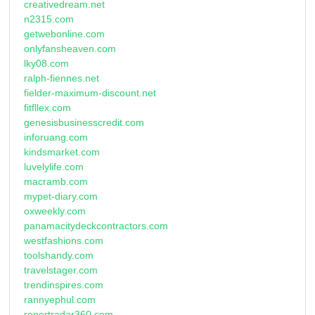
creativedream.net
n2315.com
getwebonline.com
onlyfansheaven.com
lky08.com
ralph-fiennes.net
fielder-maximum-discount.net
fitfllex.com
genesisbusinesscredit.com
inforuang.com
kindsmarket.com
luvelylife.com
macramb.com
mypet-diary.com
oxweekly.com
panamacitydeckcontractors.com
westfashions.com
toolshandy.com
travelstager.com
trendinspires.com
rannyephul.com
reportradar360.com