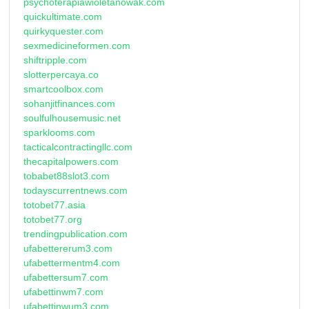
psychoterapiawioletanowak.com
quickultimate.com
quirkyquester.com
sexmedicineformen.com
shiftripple.com
slotterpercaya.co
smartcoolbox.com
sohanjitfinances.com
soulfulhousemusic.net
sparklooms.com
tacticalcontractingllc.com
thecapitalpowers.com
tobabet88slot3.com
todayscurrentnews.com
totobet77.asia
totobet77.org
trendingpublication.com
ufabettererum3.com
ufabettermentm4.com
ufabettersum7.com
ufabettinwm7.com
ufabettinwum3.com