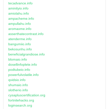
tecadvance.info
aminityio.info
amiolahu.info
ampacheme.info
ampullahu.info
aromaxme.info
asserthatecontrast.info
atenderme.info
bangumiio.info
bekosunhu.info
beneficialgrandiose.info
blomaio.info
dosellinfoplete.info
podtubeio.info
powerfulvolatile.info
qvidsio.info
shumaio.info
slotherio.info
cysapluscertification.org
fortnitehacks.org
loginsearch.org