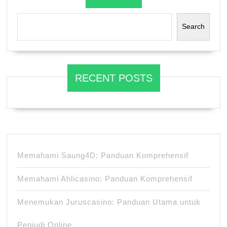
Search
RECENT POSTS
Memahami Saung4D: Panduan Komprehensif
Memahami Ahlicasino: Panduan Komprehensif
Menemukan Juruscasino: Panduan Utama untuk
Penjudi Online