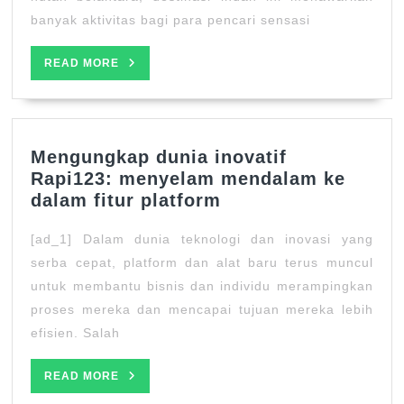
Pencinta
banyak aktivitas bagi para pencari sensasi
Alam
Terbuka
READ
READ MORE
MORE
Mengungkap dunia inovatif
Rapi123: menyelam mendalam ke
Mengungkap
dalam fitur platform
dunia
[ad_1] Dalam dunia teknologi dan inovasi yang
inovatif
Rapi123:
serba cepat, platform dan alat baru terus muncul
menyelam
untuk membantu bisnis dan individu merampingkan
mendalam
proses mereka dan mencapai tujuan mereka lebih
ke
efisien. Salah
dalam
fitur
READ
READ MORE
platform
MORE