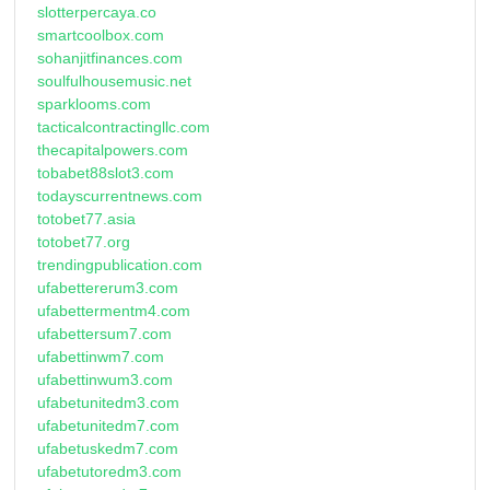
slotterpercaya.co
smartcoolbox.com
sohanjitfinances.com
soulfulhousemusic.net
sparklooms.com
tacticalcontractingllc.com
thecapitalpowers.com
tobabet88slot3.com
todayscurrentnews.com
totobet77.asia
totobet77.org
trendingpublication.com
ufabettererum3.com
ufabettermentm4.com
ufabettersum7.com
ufabettinwm7.com
ufabettinwum3.com
ufabetunitedm3.com
ufabetunitedm7.com
ufabetuskedm7.com
ufabetutoredm3.com