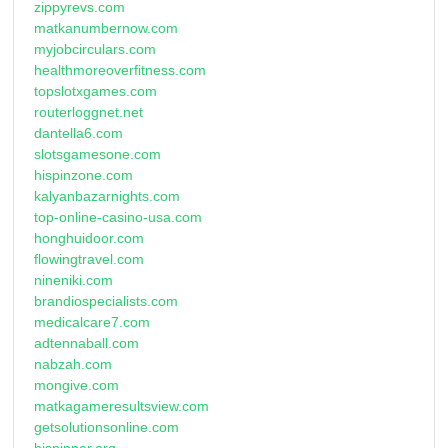
zippyrevs.com
matkanumbernow.com
myjobcirculars.com
healthmoreoverfitness.com
topslotxgames.com
routerloggnet.net
dantella6.com
slotsgamesone.com
hispinzone.com
kalyanbazarnights.com
top-online-casino-usa.com
honghuidoor.com
flowingtravel.com
nineniki.com
brandiospecialists.com
medicalcare7.com
adtennaball.com
nabzah.com
mongive.com
matkagameresultsview.com
getsolutionsonline.com
hispinner.org