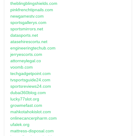
theblingblingshields.com
pinkfrenchtipnails.com
newgamestv.com
sportsgallerys.com
sportsmirrors.net
datasports.net
atasehirescortu.net
engineeringtechub.com
jerryescorts.com
attorneylegal.co
voomb.com
techgadgetpoint.com
tvsportsguide24.com
sportsreviews24.com
dubai360blog.com
lucky77slot.org
growmefast.com
mahkotahokislot.com
onlinecancerpharm.com
ufalek.org
mattress-disposal.com