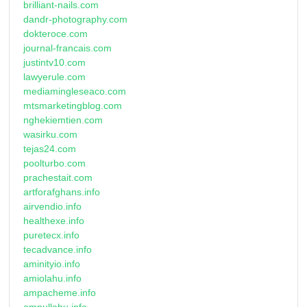
brilliant-nails.com
dandr-photography.com
dokteroce.com
journal-francais.com
justintv10.com
lawyerule.com
mediamingleseaco.com
mtsmarketingblog.com
nghekiemtien.com
wasirku.com
tejas24.com
poolturbo.com
prachestait.com
artforafghans.info
airvendio.info
healthexe.info
puretecx.info
tecadvance.info
aminityio.info
amiolahu.info
ampacheme.info
ampullahu.info