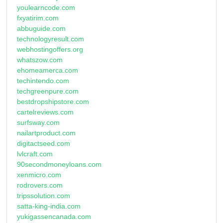
youlearncode.com
fxyatirim.com
abbuguide.com
technologyresult.com
webhostingoffers.org
whatszow.com
ehomeamerca.com
techintendo.com
techgreenpure.com
bestdropshipstore.com
cartelreviews.com
surfsway.com
nailartproduct.com
digitactseed.com
lvlcraft.com
90secondmoneyloans.com
xenmicro.com
rodrovers.com
tripssolution.com
satta-king-india.com
yukigassencanada.com