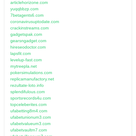
articlehorizone.com
yuqqbbzp.com
7betagents6.com
coronavirusuptodate.com
crackinstreams.com
gadgetspak.com
gearsngadget.com
hireseodoctor.com
lapsfit.com
levelup-fast.com
mytreepla.net
pokersimulations.com
replicamanufactory.net
rezultate-loto.info
splendifulous.com
sportsrecords4u.com
topceleberites.com
ufabetting8m4.com
ufabetunionum3.com
ufabetvalueum3.com
ufabetvaultm7.com