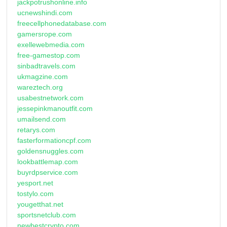
jackpotrushonline.info
ucnewshindi.com
freecellphonedatabase.com
gamersrope.com
exellewebmedia.com
free-gamestop.com
sinbadtravels.com
ukmagzine.com
wareztech.org
usabestnetwork.com
jessepinkmanoutfit.com
umailsend.com
retarys.com
fasterformationcpf.com
goldensnuggles.com
lookbattlemap.com
buyrdpservice.com
yesport.net
tostylo.com
yougetthat.net
sportsnetclub.com
newbestcrypto.com