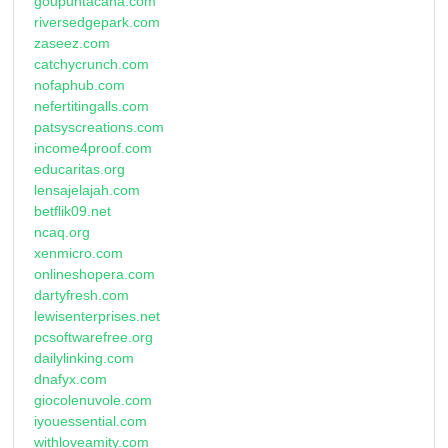
goupuntacana.com
riversedgepark.com
zaseez.com
catchycrunch.com
nofaphub.com
nefertitingalls.com
patsyscreations.com
income4proof.com
educaritas.org
lensajelajah.com
betflik09.net
ncaq.org
xenmicro.com
onlineshopera.com
dartyfresh.com
lewisenterprises.net
pcsoftwarefree.org
dailylinking.com
dnafyx.com
giocolenuvole.com
iyouessential.com
withloveamity.com