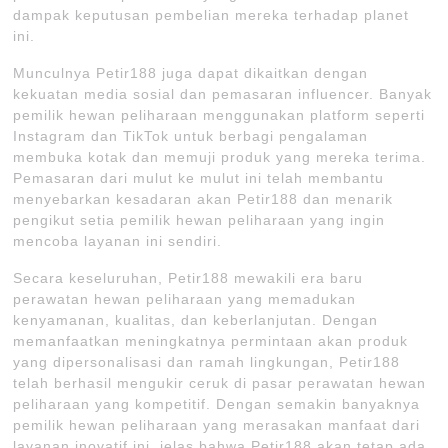
dampak keputusan pembelian mereka terhadap planet
ini.
Munculnya Petir188 juga dapat dikaitkan dengan
kekuatan media sosial dan pemasaran influencer. Banyak
pemilik hewan peliharaan menggunakan platform seperti
Instagram dan TikTok untuk berbagi pengalaman
membuka kotak dan memuji produk yang mereka terima.
Pemasaran dari mulut ke mulut ini telah membantu
menyebarkan kesadaran akan Petir188 dan menarik
pengikut setia pemilik hewan peliharaan yang ingin
mencoba layanan ini sendiri.
Secara keseluruhan, Petir188 mewakili era baru
perawatan hewan peliharaan yang memadukan
kenyamanan, kualitas, dan keberlanjutan. Dengan
memanfaatkan meningkatnya permintaan akan produk
yang dipersonalisasi dan ramah lingkungan, Petir188
telah berhasil mengukir ceruk di pasar perawatan hewan
peliharaan yang kompetitif. Dengan semakin banyaknya
pemilik hewan peliharaan yang merasakan manfaat dari
layanan inovatif ini, jelas bahwa Petir188 akan tetap ada.