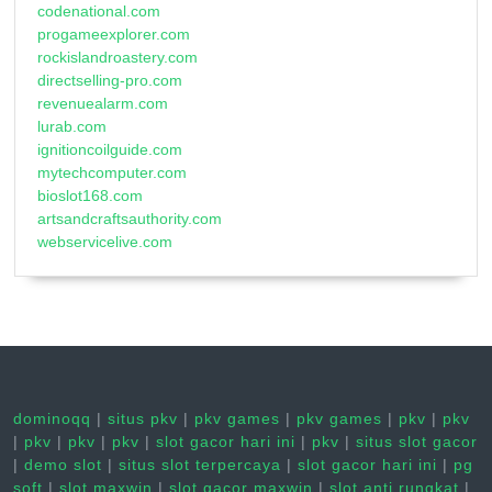
codenational.com
progameexplorer.com
rockislandroastery.com
directselling-pro.com
revenuealarm.com
lurab.com
ignitioncoilguide.com
mytechcomputer.com
bioslot168.com
artsandcraftsauthority.com
webservicelive.com
dominoqq
|
situs pkv
|
pkv games
|
pkv games
|
pkv
|
pkv
|
pkv
|
pkv
|
pkv
|
slot gacor hari ini
|
pkv
|
situs slot gacor
|
demo slot
|
situs slot terpercaya
|
slot gacor hari ini
|
pg
soft
|
slot maxwin
|
slot gacor maxwin
|
slot anti rungkat
|