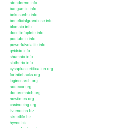
atenderme.info
bangumiio.info
bekosunhu.info
beneficialgrandiose.info
blomaio.info
dosellinfoplete.info
podtubeio.info
powerfulvolatile.info
qvidsio.info
shumaio.info
slotherio.info
cysapluscertification.org
fortnitehacks.org
loginsearch.org
aodecor.org
donorsmatch.org
nowtimes.org
casinoeing.org
livemocha.biz
streetlife.biz
hyves.biz