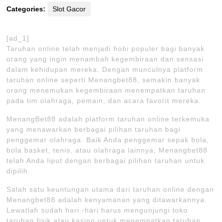
Categories:
Slot Gacor
[ad_1]
Taruhan online telah menjadi hobi populer bagi banyak
orang yang ingin menambah kegembiraan dan sensasi
dalam kehidupan mereka. Dengan munculnya platform
taruhan online seperti Menangbet88, semakin banyak
orang menemukan kegembiraan menempatkan taruhan
pada tim olahraga, pemain, dan acara favorit mereka.
MenangBet88 adalah platform taruhan online terkemuka
yang menawarkan berbagai pilihan taruhan bagi
penggemar olahraga. Baik Anda penggemar sepak bola,
bola basket, tenis, atau olahraga lainnya, Menangbet88
telah Anda liput dengan berbagai pilihan taruhan untuk
dipilih.
Salah satu keuntungan utama dari taruhan online dengan
Menangbet88 adalah kenyamanan yang ditawarkannya.
Lewatlah sudah hari -hari harus mengunjungi toko
taruhan fisik atau kasino untuk menempatkan taruhan