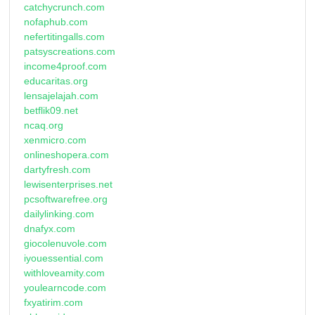
catchycrunch.com
nofaphub.com
nefertitingalls.com
patsyscreations.com
income4proof.com
educaritas.org
lensajelajah.com
betflik09.net
ncaq.org
xenmicro.com
onlineshopera.com
dartyfresh.com
lewisenterprises.net
pcsoftwarefree.org
dailylinking.com
dnafyx.com
giocolenuvole.com
iyouessential.com
withloveamity.com
youlearncode.com
fxyatirim.com