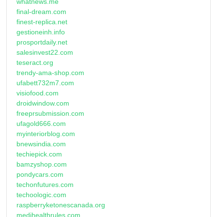
whatnews.me
final-dream.com
finest-replica.net
gestioneinh.info
prosportdaily.net
salesinvest22.com
teseract.org
trendy-ama-shop.com
ufabett732m7.com
visiofood.com
droidwindow.com
freeprsubmission.com
ufagold666.com
myinteriorblog.com
bnewsindia.com
techiepick.com
bamzyshop.com
pondycars.com
techonfutures.com
techoologic.com
raspberryketonescanada.org
medihealthrules.com