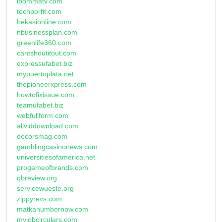
ibommatv.com
techporfit.com
bekasionline.com
nbusinessplan.com
greenlife360.com
cantshoutitout.com
expressufabet.biz
mypuertoplata.net
thepioneerxpress.com
howtofixissue.com
teamufabet.biz
webfullform.com
allviddownload.com
decorsmag.com
gamblingcasinonews.com
universitiesofamerica.net
progameofbrands.com
qbreview.org
servicewueste.org
zippyrevs.com
matkanumbernow.com
myjobcirculars.com