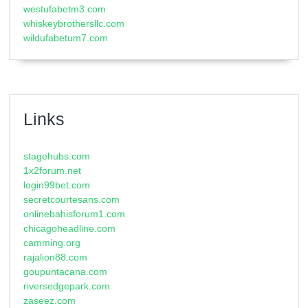
westufabetm3.com
whiskeybrothersllc.com
wildufabetum7.com
Links
stagehubs.com
1x2forum.net
login99bet.com
secretcourtesans.com
onlinebahisforum1.com
chicagoheadline.com
camming.org
rajalion88.com
goupuntacana.com
riversedgepark.com
zaseez.com