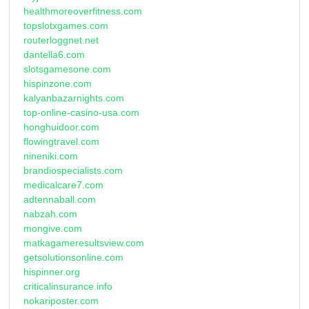
healthmoreoverfitness.com
topslotxgames.com
routerloggnet.net
dantella6.com
slotsgamesone.com
hispinzone.com
kalyanbazarnights.com
top-online-casino-usa.com
honghuidoor.com
flowingtravel.com
nineniki.com
brandiospecialists.com
medicalcare7.com
adtennaball.com
nabzah.com
mongive.com
matkagameresultsview.com
getsolutionsonline.com
hispinner.org
criticalinsurance.info
nokariposter.com