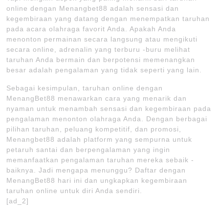
online dengan Menangbet88 adalah sensasi dan
kegembiraan yang datang dengan menempatkan taruhan
pada acara olahraga favorit Anda. Apakah Anda
menonton permainan secara langsung atau mengikuti
secara online, adrenalin yang terburu -buru melihat
taruhan Anda bermain dan berpotensi memenangkan
besar adalah pengalaman yang tidak seperti yang lain.
Sebagai kesimpulan, taruhan online dengan
MenangBet88 menawarkan cara yang menarik dan
nyaman untuk menambah sensasi dan kegembiraan pada
pengalaman menonton olahraga Anda. Dengan berbagai
pilihan taruhan, peluang kompetitif, dan promosi,
Menangbet88 adalah platform yang sempurna untuk
petaruh santai dan berpengalaman yang ingin
memanfaatkan pengalaman taruhan mereka sebaik -
baiknya. Jadi mengapa menunggu? Daftar dengan
MenangBet88 hari ini dan ungkapkan kegembiraan
taruhan online untuk diri Anda sendiri.
[ad_2]