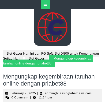
Skip
Open
to
content
Button
Slot Gacor Hari Ini dari PG Soft, Slot X500 untuk Kemenangan
Setiap Hari
Slot Gacor
Mengungkap kegembiraan
taruhan online dengan priabet88
Mengungkap kegembiraan taruhan
online dengan priabet88
February
admin@c
February 7, 2025
|
admin@classicglobalnews.com
|
7,
0 Comment
|
11:14 pm
2025