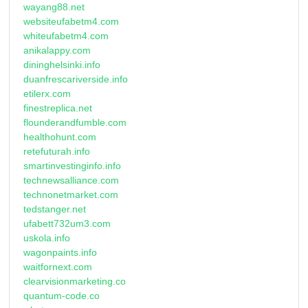
wayang88.net
websiteufabetm4.com
whiteufabetm4.com
anikalappy.com
dininghelsinki.info
duanfrescariverside.info
etilerx.com
finestreplica.net
flounderandfumble.com
healthohunt.com
retefuturah.info
smartinvestinginfo.info
technewsalliance.com
technonetmarket.com
tedstanger.net
ufabett732um3.com
uskola.info
wagonpaints.info
waitfornext.com
clearvisionmarketing.co
quantum-code.co