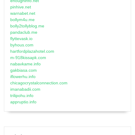
enoughinfo.net
pinhive.net
warnabet.net
bollym4u.me
bolly2tollyblog.me
pandaclub.me
flyttevask.io
byhous.com
hartfordplazahotel.com
m-918kissapk.com
nabavkame.info
gakbiasa.com
iflowerhu.info
chicagocrystalconnection.com
imanabadii.com
trilipohu.info
appruptio.info