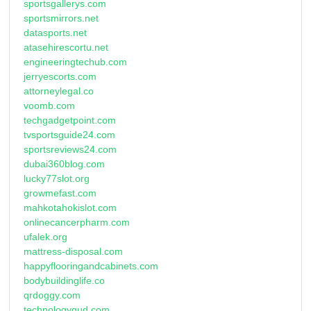
sportsgallerys.com
sportsmirrors.net
datasports.net
atasehirescortu.net
engineeringtechub.com
jerryescorts.com
attorneylegal.co
voomb.com
techgadgetpoint.com
tvsportsguide24.com
sportsreviews24.com
dubai360blog.com
lucky77slot.org
growmefast.com
mahkotahokislot.com
onlinecancerpharm.com
ufalek.org
mattress-disposal.com
happyflooringandcabinets.com
bodybuildinglife.co
qrdoggy.com
technologygud.com