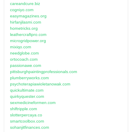
careandcure.biz
cogniyo.com
easymagazines.org
hirfanjilasmi.com
hometricks.org
leathercraftpro.com
microgridpower.org
mixiqo.com
needglobe.com
ortocoach.com
passionawe.com
pittsburghpaintingprofessionals.com
plumberryworks.com
psychoterapiawioletanowak.com
quickultimate.com
quirkyquester.com
sexmedicineformen.com
shiftripple.com
slotterpercaya.co
smartcoolbox.com
sohanjitfinances.com