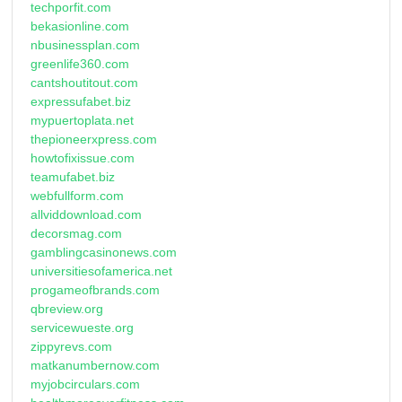
techporfit.com
bekasionline.com
nbusinessplan.com
greenlife360.com
cantshoutitout.com
expressufabet.biz
mypuertoplata.net
thepioneerxpress.com
howtofixissue.com
teamufabet.biz
webfullform.com
allviddownload.com
decorsmag.com
gamblingcasinonews.com
universitiesofamerica.net
progameofbrands.com
qbreview.org
servicewueste.org
zippyrevs.com
matkanumbernow.com
myjobcirculars.com