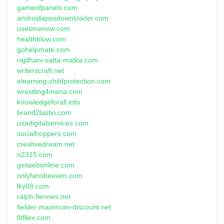
gameofpanels.com
androidappsdownloader.com
usetimenow.com
healthblow.com
gohelpmate.com
rajdhani-satta-matka.com
writerscraft.net
elearning-childprotection.com
wrestling4mena.com
knowledgeforall.info
brand2lastio.com
usadigitalservices.com
socialhoppers.com
creativedream.net
n2315.com
getwebonline.com
onlyfansheaven.com
lky08.com
ralph-fiennes.net
fielder-maximum-discount.net
fitfllex.com