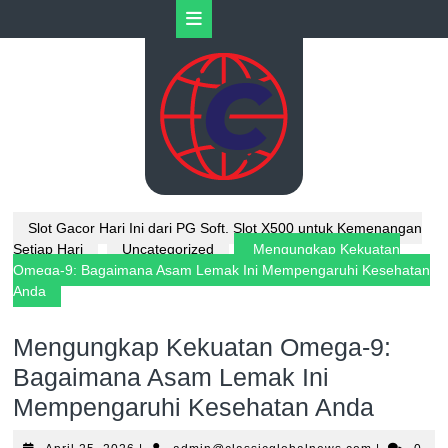
Skip
Open
to
content
Button
Slot Gacor Hari Ini dari PG Soft, Slot X500 untuk Kemenangan
Setiap Hari
Uncategorized
Mengungkap Kekuatan
Omega-9: Bagaimana Asam Lemak Ini Mempengaruhi Kesehatan
Anda
Mengungkap Kekuatan Omega-9:
Bagaimana Asam Lemak Ini
Mempengaruhi Kesehatan Anda