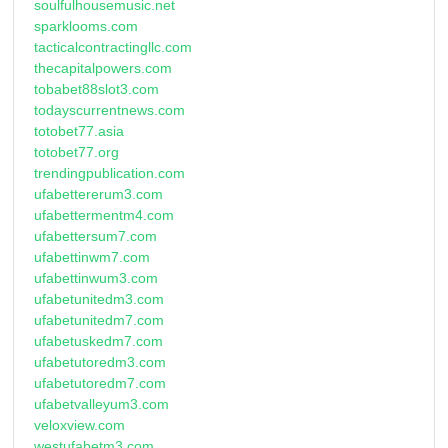
soulfulhousemusic.net
sparklooms.com
tacticalcontractingllc.com
thecapitalpowers.com
tobabet88slot3.com
todayscurrentnews.com
totobet77.asia
totobet77.org
trendingpublication.com
ufabettererum3.com
ufabettermentm4.com
ufabettersum7.com
ufabettinwm7.com
ufabettinwum3.com
ufabetunitedm3.com
ufabetunitedm7.com
ufabetuskedm7.com
ufabetutoredm3.com
ufabetutoredm7.com
ufabetvalleyum3.com
veloxview.com
westufabetm3.com