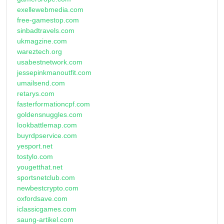
exellewebmedia.com
free-gamestop.com
sinbadtravels.com
ukmagzine.com
wareztech.org
usabestnetwork.com
jessepinkmanoutfit.com
umailsend.com
retarys.com
fasterformationcpf.com
goldensnuggles.com
lookbattlemap.com
buyrdpservice.com
yesport.net
tostylo.com
yougetthat.net
sportsnetclub.com
newbestcrypto.com
oxfordsave.com
iclassicgames.com
saung-artikel.com