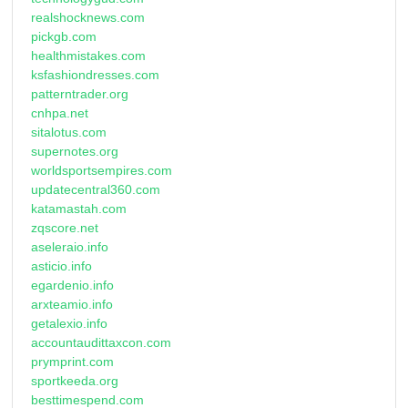
realshocknews.com
pickgb.com
healthmistakes.com
ksfashiondresses.com
patterntrader.org
cnhpa.net
sitalotus.com
supernotes.org
worldsportsempires.com
updatecentral360.com
katamastah.com
zqscore.net
aseleraio.info
asticio.info
egardenio.info
arxteamio.info
getalexio.info
accountaudittaxcon.com
prymprint.com
sportkeeda.org
besttimespend.com