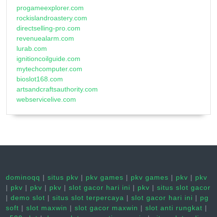
progameexplorer.com
rockislandroastery.com
directselling-pro.com
revenuealarm.com
lurab.com
ignitioncoilguide.com
mytechcomputer.com
bioslot168.com
artsandcraftsauthority.com
webservicelive.com
dominoqq
|
situs pkv
|
pkv games
|
pkv games
|
pkv
|
pkv
|
pkv
|
pkv
|
pkv
|
slot gacor hari ini
|
pkv
|
situs slot gacor
|
demo slot
|
situs slot terpercaya
|
slot gacor hari ini
|
pg
soft
|
slot maxwin
|
slot gacor maxwin
|
slot anti rungkat
|