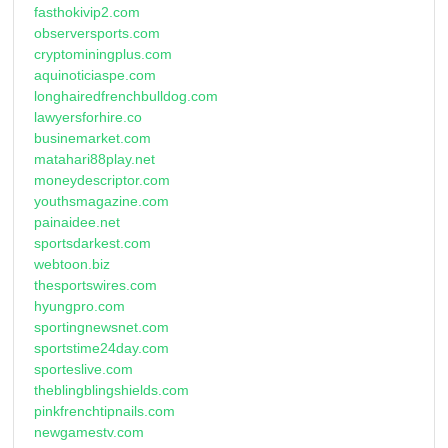
fasthokivip2.com
observersports.com
cryptominingplus.com
aquinoticiaspe.com
longhairedfrenchbulldog.com
lawyersforhire.co
businemarket.com
matahari88play.net
moneydescriptor.com
youthsmagazine.com
painaidee.net
sportsdarkest.com
webtoon.biz
thesportswires.com
hyungpro.com
sportingnewsnet.com
sportstime24day.com
sporteslive.com
theblingblingshields.com
pinkfrenchtipnails.com
newgamestv.com