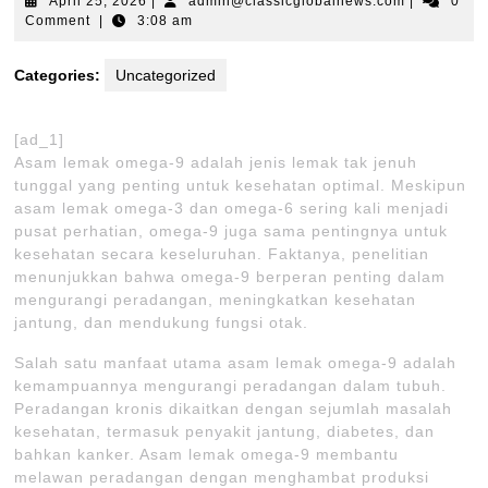
April
admin@clas
April 25, 2026
|
admin@classicglobalnews.com
|
0
25,
Comment
|
3:08 am
2026
Categories:
Uncategorized
[ad_1]
Asam lemak omega-9 adalah jenis lemak tak jenuh
tunggal yang penting untuk kesehatan optimal. Meskipun
asam lemak omega-3 dan omega-6 sering kali menjadi
pusat perhatian, omega-9 juga sama pentingnya untuk
kesehatan secara keseluruhan. Faktanya, penelitian
menunjukkan bahwa omega-9 berperan penting dalam
mengurangi peradangan, meningkatkan kesehatan
jantung, dan mendukung fungsi otak.
Salah satu manfaat utama asam lemak omega-9 adalah
kemampuannya mengurangi peradangan dalam tubuh.
Peradangan kronis dikaitkan dengan sejumlah masalah
kesehatan, termasuk penyakit jantung, diabetes, dan
bahkan kanker. Asam lemak omega-9 membantu
melawan peradangan dengan menghambat produksi