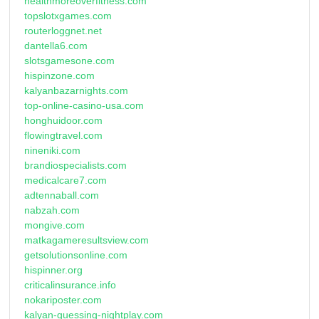
healthmoreoverfitness.com
topslotxgames.com
routerloggnet.net
dantella6.com
slotsgamesone.com
hispinzone.com
kalyanbazarnights.com
top-online-casino-usa.com
honghuidoor.com
flowingtravel.com
nineniki.com
brandiospecialists.com
medicalcare7.com
adtennaball.com
nabzah.com
mongive.com
matkagameresultsview.com
getsolutionsonline.com
hispinner.org
criticalinsurance.info
nokariposter.com
kalyan-guessing-nightplay.com