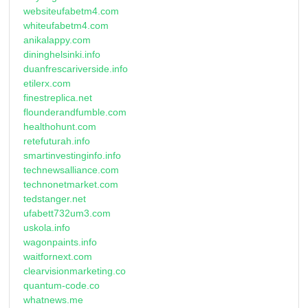
websiteufabetm4.com
whiteufabetm4.com
anikalappy.com
dininghelsinki.info
duanfrescariverside.info
etilerx.com
finestreplica.net
flounderandfumble.com
healthohunt.com
retefuturah.info
smartinvestinginfo.info
technewsalliance.com
technonetmarket.com
tedstanger.net
ufabett732um3.com
uskola.info
wagonpaints.info
waitfornext.com
clearvisionmarketing.co
quantum-code.co
whatnews.me