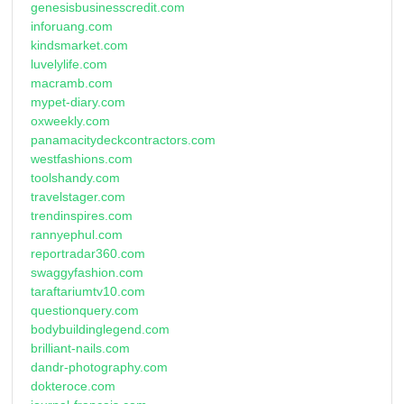
genesisbusinesscredit.com
inforuang.com
kindsmarket.com
luvelylife.com
macramb.com
mypet-diary.com
oxweekly.com
panamacitydeckcontractors.com
westfashions.com
toolshandy.com
travelstager.com
trendinspires.com
rannyephul.com
reportradar360.com
swaggyfashion.com
taraftariumtv10.com
questionquery.com
bodybuildinglegend.com
brilliant-nails.com
dandr-photography.com
dokteroce.com