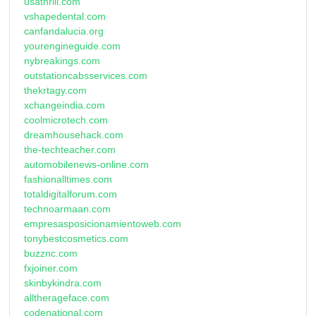
usathrill.com
vshapedental.com
canfandalucia.org
yourengineguide.com
nybreakings.com
outstationcabsservices.com
thekrtagy.com
xchangeindia.com
coolmicrotech.com
dreamhousehack.com
the-techteacher.com
automobilenews-online.com
fashionalltimes.com
totaldigitalforum.com
technoarmaan.com
empresasposicionamientoweb.com
tonybestcosmetics.com
buzznc.com
fxjoiner.com
skinbykindra.com
alltherageface.com
codenational.com