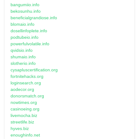
bangumiio.info
bekosunhu.info
beneficialgrandiose.info
blomaio.info
dosellinfoplete.info
podtubeio.info
powerfulvolatile.info
qvidsio.info
shumaio.info
slotherio.info
cysapluscertification.org
fortnitehacks.org
loginsearch.org
aodecor.org
donorsmatch.org
nowtimes.org
casinoeing.org
livemocha.biz
streetlife.biz
hyves.biz
enoughinfo.net