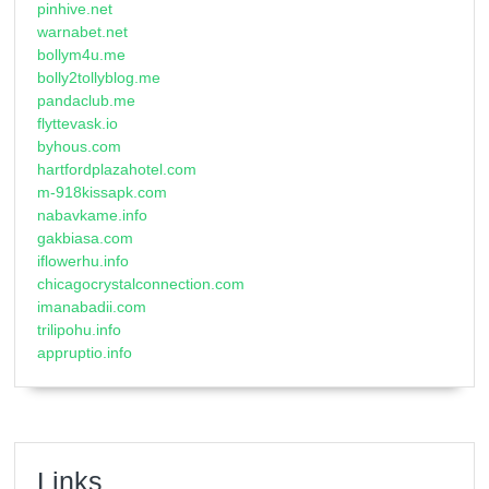
pinhive.net
warnabet.net
bollym4u.me
bolly2tollyblog.me
pandaclub.me
flyttevask.io
byhous.com
hartfordplazahotel.com
m-918kissapk.com
nabavkame.info
gakbiasa.com
iflowerhu.info
chicagocrystalconnection.com
imanabadii.com
trilipohu.info
appruptio.info
Links