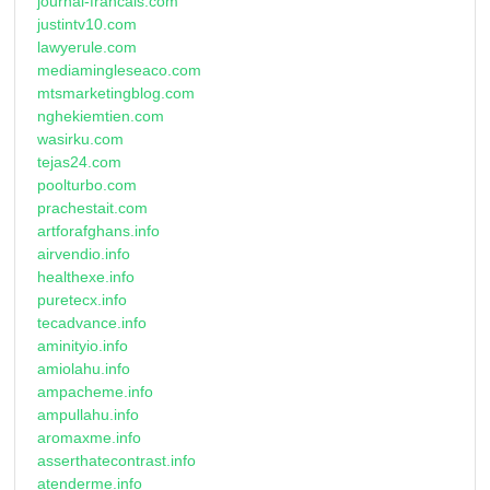
journal-francais.com
justintv10.com
lawyerule.com
mediamingleseaco.com
mtsmarketingblog.com
nghekiemtien.com
wasirku.com
tejas24.com
poolturbo.com
prachestait.com
artforafghans.info
airvendio.info
healthexe.info
puretecx.info
tecadvance.info
aminityio.info
amiolahu.info
ampacheme.info
ampullahu.info
aromaxme.info
asserthatecontrast.info
atenderme.info