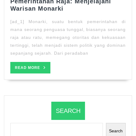
Pemerintahan Raja: Menjelajahi
Pemerintahan
Warisan Monarki
Raja:
[ad_1] Monarki, suatu bentuk pemerintahan di
Menjelajahi
Warisan
mana seorang penguasa tunggal, biasanya seorang
Monarki
raja atau ratu, memegang otoritas dan kekuasaan
tertinggi, telah menjadi sistem politik yang dominan
sepanjang sejarah. Dari peradaban
READ
READ MORE
MORE
SEARCH
Search