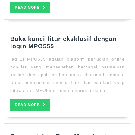
atas
READ
READ MORE
MORE
Buka kunci fitur eksklusif dengan
Buka
login MPO555
kunci
[ad_1] MPO555 adalah platform perjudian online
fitur
eksklusif
populer yang menawarkan berbagai permainan
dengan
kasino dan opsi taruhan untuk dinikmati pemain.
login
Untuk mengakses semua fitur dan manfaat yang
MPO555
ditawarkan MPO555, pemain harus terlebih
READ
READ MORE
MORE