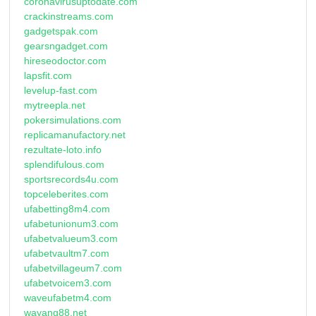
coronavirusuptodate.com
crackinstreams.com
gadgetspak.com
gearsngadget.com
hireseodoctor.com
lapsfit.com
levelup-fast.com
mytreepla.net
pokersimulations.com
replicamanufactory.net
rezultate-loto.info
splendifulous.com
sportsrecords4u.com
topceleberites.com
ufabetting8m4.com
ufabetunionum3.com
ufabetvalueum3.com
ufabetvaultm7.com
ufabetvillageum7.com
ufabetvoicem3.com
waveufabetm4.com
wayang88.net