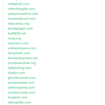
nofaphub.com
nefertitingalls.com
patsyscreations.com
income4proof.com
educaritas.org
lensajelajah.com
betflik09.net
ncaq.org
xenmicro.com
onlineshopera.com
dartyfresh.com
lewisenterprises.net
pcsoftwarefree.org
dailylinking.com
dnafyx.com
giocolenuvole.com
iyouessential.com
withloveamity.com
youlearncode.com
fxyatirim.com
abbuguide.com