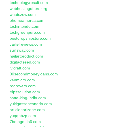
technologyresult.com
webhostingoffers.org
whatszow.com
ehomeamerca.com
techintendo.com
techgreenpure.com
bestdropshipstore.com
cartelreviews.com
surfsway.com
nailartproduct.com
digitactseed.com
lvlcraft.com
90secondmoneyloans.com
xenmicro.com
rodrovers.com
tripssolution.com
satta-king-india.com
yukigassencanada.com
articlehorizone.com
yuqqbbzp.com
7betagents6.com