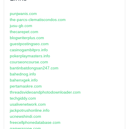
punjwanis.com
the-parcs-clematiscondos.com
jusu-gb.com
thecarepet.com
blogwriterplus.com
guestpostingseo.com
casinogambitpro.info
pokerplaymasters.info
courseoncourse.com
bantinbatdongsan247.com
bahednog.info
bahenxgek.info
pertamaskre.com
threadsvideoandphotodownloader.com
techgiddy.com
usalivenetwork.com
jackpotrushonline.info
ucnewshindi.com
freecellphonedatabase.com
gamersrope.com