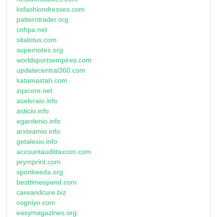
ksfashiondresses.com
patterntrader.org
cnhpa.net
sitalotus.com
supernotes.org
worldsportsempires.com
updatecentral360.com
katamastah.com
zqscore.net
aseleraio.info
asticio.info
egardenio.info
arxteamio.info
getalexio.info
accountaudittaxcon.com
prymprint.com
sportkeeda.org
besttimespend.com
careandcure.biz
cogniyo.com
easymagazines.org