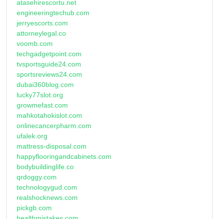
atasehirescortu.net
engineeringtechub.com
jerryescorts.com
attorneylegal.co
voomb.com
techgadgetpoint.com
tvsportsguide24.com
sportsreviews24.com
dubai360blog.com
lucky77slot.org
growmefast.com
mahkotahokislot.com
onlinecancerpharm.com
ufalek.org
mattress-disposal.com
happyflooringandcabinets.com
bodybuildinglife.co
qrdoggy.com
technologygud.com
realshocknews.com
pickgb.com
healthmistakes.com