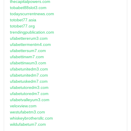
thecapitalpowers.com
tobabet88slot3.com
todayscurrentnews.com
totobet77.asia
totobet77.org
trendingpublication.com
ufabettererum3.com
ufabettermentm4.com
ufabettersum7.com
ufabettinwm7.com
ufabettinwum3.com
ufabetunitedm3.com
ufabetunitedm7.com
ufabetuskedm7.com
ufabetutoredm3.com
ufabetutoredm7.com
ufabetvalleyum3.com
veloxview.com
westufabetm3.com
whiskeybrothersllc.com
wildufabetum7.com