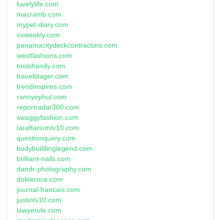
luvelylife.com
macramb.com
mypet-diary.com
oxweekly.com
panamacitydeckcontractors.com
westfashions.com
toolshandy.com
travelstager.com
trendinspires.com
rannyephul.com
reportradar360.com
swaggyfashion.com
taraftariumtv10.com
questionquery.com
bodybuildinglegend.com
brilliant-nails.com
dandr-photography.com
dokteroce.com
journal-francais.com
justintv10.com
lawyerule.com