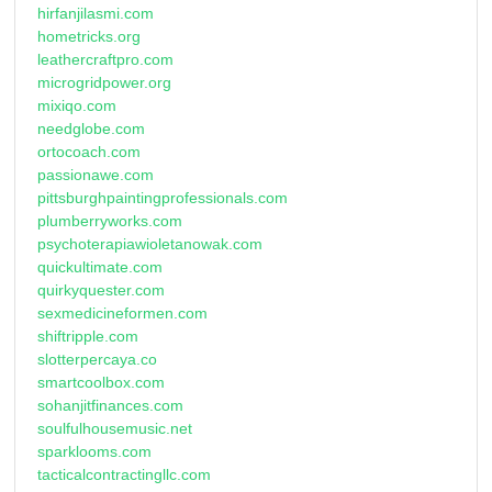
hirfanjilasmi.com
hometricks.org
leathercraftpro.com
microgridpower.org
mixiqo.com
needglobe.com
ortocoach.com
passionawe.com
pittsburghpaintingprofessionals.com
plumberryworks.com
psychoterapiawioletanowak.com
quickultimate.com
quirkyquester.com
sexmedicineformen.com
shiftripple.com
slotterpercaya.co
smartcoolbox.com
sohanjitfinances.com
soulfulhousemusic.net
sparklooms.com
tacticalcontractingllc.com