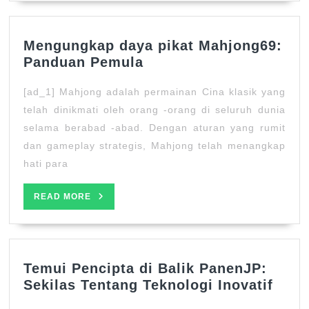
Mengungkap daya pikat Mahjong69:
Mengungkap
Panduan Pemula
daya
[ad_1] Mahjong adalah permainan Cina klasik yang
pikat
Mahjong69:
telah dinikmati oleh orang -orang di seluruh dunia
Panduan
selama berabad -abad. Dengan aturan yang rumit
Pemula
dan gameplay strategis, Mahjong telah menangkap
hati para
READ
READ MORE
MORE
Temui Pencipta di Balik PanenJP:
Temu
Sekilas Tentang Teknologi Inovatif
Penc