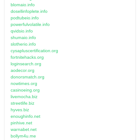
blomaio.info
dosellinfoplete.info
podtubeio.info
powerfulvolatile.info
qvidsio.info
shumaio.info
slotherio.info
cysapluscertification.org
fortnitehacks.org
loginsearch.org
aodecor.org
donorsmatch.org
nowtimes.org
casinoeing.org
livemocha.biz
streetlife.biz
hyves.biz
enoughinfo.net
pinhive.net
warnabet.net
bollym4u.me