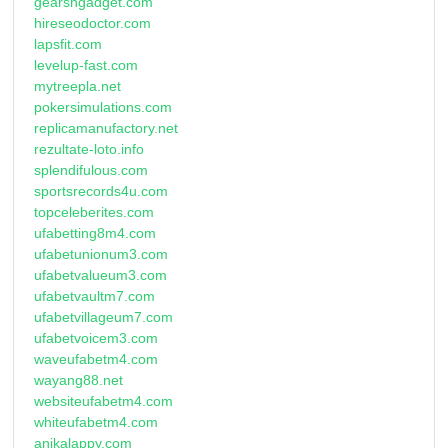
gearsngadget.com
hireseodoctor.com
lapsfit.com
levelup-fast.com
mytreepla.net
pokersimulations.com
replicamanufactory.net
rezultate-loto.info
splendifulous.com
sportsrecords4u.com
topceleberites.com
ufabetting8m4.com
ufabetunionum3.com
ufabetvalueum3.com
ufabetvaultm7.com
ufabetvillageum7.com
ufabetvoicem3.com
waveufabetm4.com
wayang88.net
websiteufabetm4.com
whiteufabetm4.com
anikalappy.com