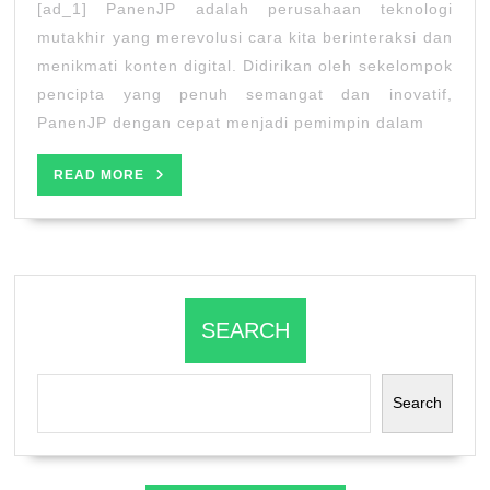
[ad_1] PanenJP adalah perusahaan teknologi
di
Bali
mutakhir yang merevolusi cara kita berinteraksi dan
Pane
menikmati konten digital. Didirikan oleh sekelompok
Seki
pencipta yang penuh semangat dan inovatif,
Tent
PanenJP dengan cepat menjadi pemimpin dalam
Tekn
Inova
READ
READ MORE
MORE
SEARCH
Search