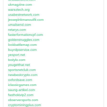
ukmagzine.com
wareztech.org
usabestnetwork.com
jessepinkmanoutfit.com
umailsend.com
retarys.com
fasterformationcpf.com
goldensnuggles.com
lookbattlemap.com
buyrdpservice.com
yesport.net
tostylo.com
yougetthat.net
sportsnetclub.com
newbestcrypto.com
oxfordsave.com
iclassicgames.com
saung-artikel.com
fasthokivip2.com
observersports.com
cryptominingplus.com