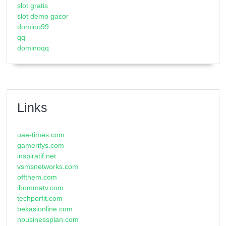
slot gratis
slot demo gacor
domino99
qq
dominoqq
Links
uae-times.com
gamerifys.com
inspiratif.net
vsmsnetworks.com
offthem.com
ibommatv.com
techporfit.com
bekasionline.com
nbusinessplan.com