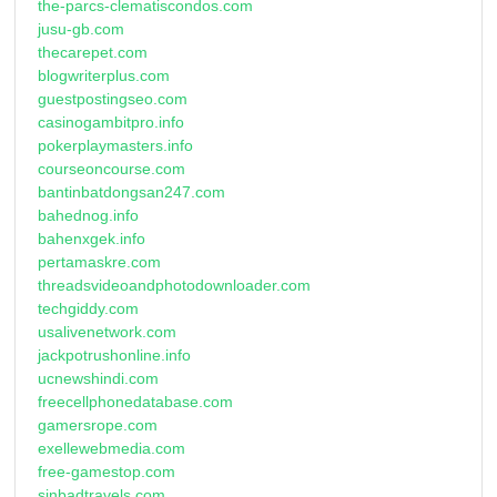
the-parcs-clematiscondos.com
jusu-gb.com
thecarepet.com
blogwriterplus.com
guestpostingseo.com
casinogambitpro.info
pokerplaymasters.info
courseoncourse.com
bantinbatdongsan247.com
bahednog.info
bahenxgek.info
pertamaskre.com
threadsvideoandphotodownloader.com
techgiddy.com
usalivenetwork.com
jackpotrushonline.info
ucnewshindi.com
freecellphonedatabase.com
gamersrope.com
exellewebmedia.com
free-gamestop.com
sinbadtravels.com