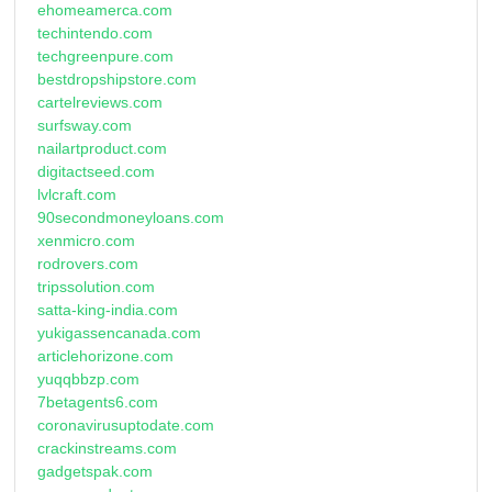
ehomeamerca.com
techintendo.com
techgreenpure.com
bestdropshipstore.com
cartelreviews.com
surfsway.com
nailartproduct.com
digitactseed.com
lvlcraft.com
90secondmoneyloans.com
xenmicro.com
rodrovers.com
tripssolution.com
satta-king-india.com
yukigassencanada.com
articlehorizone.com
yuqqbbzp.com
7betagents6.com
coronavirusuptodate.com
crackinstreams.com
gadgetspak.com