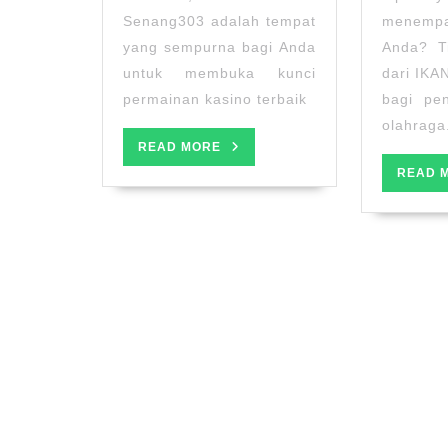
Senang303 adalah tempat
menemp
yang sempurna bagi Anda
Anda? Ti
untuk membuka kunci
dari IKA
permainan kasino terbaik
bagi pe
olahraga
READ
READ MORE
MORE
READ 