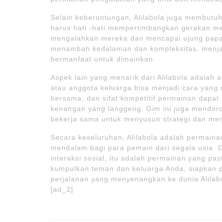
Selain keberuntungan, Alilabola juga membutu
harus hati -hati mempertimbangkan gerakan me
mengalahkan mereka dan mencapai ujung papan 
menambah kedalaman dan kompleksitas, menja
bermanfaat untuk dimainkan.
Aspek lain yang menarik dari Alilabola adalah
atau anggota keluarga bisa menjadi cara yan
bersama, dan sifat kompetitif permainan dapa
kenangan yang langgeng. Gim ini juga mendor
bekerja sama untuk menyusun strategi dan me
Secara keseluruhan, Alilabola adalah permai
mendalam bagi para pemain dari segala usia. 
interaksi sosial, itu adalah permainan yang p
kumpulkan teman dan keluarga Anda, siapkan 
perjalanan yang menyenangkan ke dunia Alilab
[ad_2]
Post