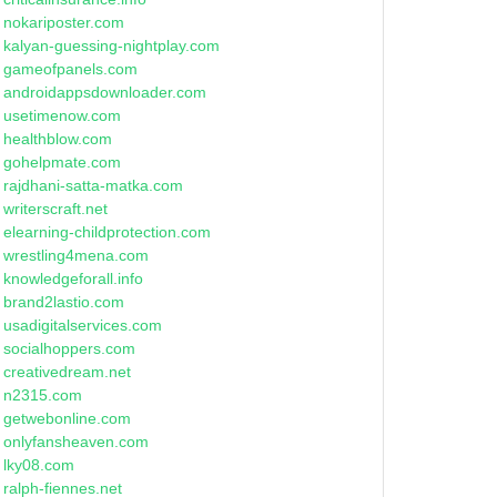
nokariposter.com
kalyan-guessing-nightplay.com
gameofpanels.com
androidappsdownloader.com
usetimenow.com
healthblow.com
gohelpmate.com
rajdhani-satta-matka.com
writerscraft.net
elearning-childprotection.com
wrestling4mena.com
knowledgeforall.info
brand2lastio.com
usadigitalservices.com
socialhoppers.com
creativedream.net
n2315.com
getwebonline.com
onlyfansheaven.com
lky08.com
ralph-fiennes.net