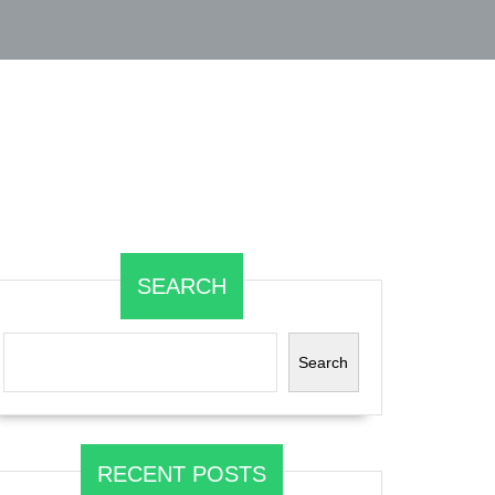
SEARCH
Search
RECENT POSTS