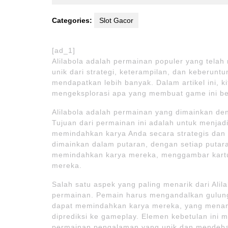
15,
2025
Categories:
Slot Gacor
[ad_1]
Alilabola adalah permainan populer yang telah
unik dari strategi, keterampilan, dan keberu
mendapatkan lebih banyak. Dalam artikel ini, ki
mengeksplorasi apa yang membuat game ini be
Alilabola adalah permainan yang dimainkan de
Tujuan dari permainan ini adalah untuk menja
memindahkan karya Anda secara strategis dan 
dimainkan dalam putaran, dengan setiap putara
memindahkan karya mereka, menggambar kartu
mereka.
Salah satu aspek yang paling menarik dari Ali
permainan. Pemain harus mengandalkan gulun
dapat memindahkan karya mereka, yang menam
diprediksi ke gameplay. Elemen kebetulan ini
permainan pengalaman yang unik dan mendeba