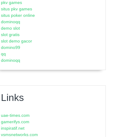
pkv games
situs pkv games
situs poker online
dominoqq
demo slot
slot gratis
slot demo gacor
domino99
qq
dominoqq
Links
uae-times.com
gamerifys.com
inspiratif.net
vsmsnetworks.com