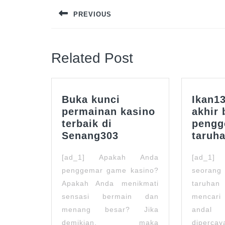
navigation
PREVIOUS
Previous
post:
Related Post
Buka kunci
Ikan13
permainan kasino
akhir 
terbaik di
pengg
Buka
Senang303
taruh
kunci
[ad_1] Apakah Anda
[ad_1]
permainan
kasino
penggemar game kasino?
seora
terbaik
Apakah Anda menikmati
taruhan
di
sensasi bermain dan
mencari
Senang303
menang besar? Jika
andal
demikian, maka
diper