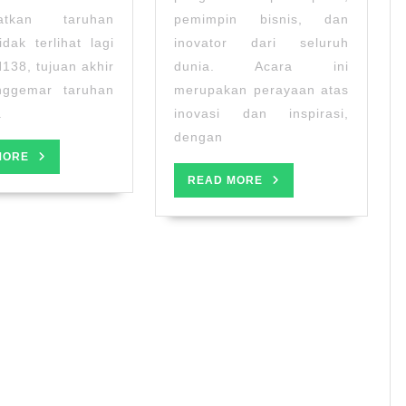
atkan taruhan
pemimpin bisnis, dan
dak terlihat lagi
inovator dari seluruh
N138, tujuan akhir
dunia. Acara ini
nggemar taruhan
merupakan perayaan atas
.
inovasi dan inspirasi,
dengan
READ
MORE
MORE
READ
READ MORE
MORE