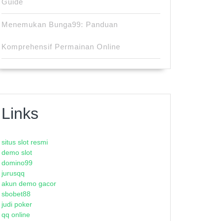
Guide
Menemukan Bunga99: Panduan
Komprehensif Permainan Online
Links
situs slot resmi
demo slot
domino99
jurusqq
akun demo gacor
sbobet88
judi poker
qq online