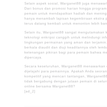
Selain aspek sosial, Warganet88 juga menawar
Dari bonus dan promosi harian hingga program
pemain untuk mendapatkan hadiah dan meningk
hanya menambah lapisan kegembiraan ekstra p
terus datang kembali untuk menonton lebih ban
Selain itu, Warganet88 sangat mengutamakan k
teknologi enkripsi canggih untuk melindungi i
lingkungan permainan yang aman dan terjamin.
berkala diaudit dan diuji keadilannya oleh le
ketenangan pikiran bagi para pemain bahwa me
dipercaya.
Secara keseluruhan, Warganet88 menawarkan 
dijelajahi para pemainnya. Apakah Anda seor
kompetitif yang mencari tantangan, Warganet8
tidak bergabung dengan jutaan pemain di selu
online bersama Warganet88?
[ad_2]
Post