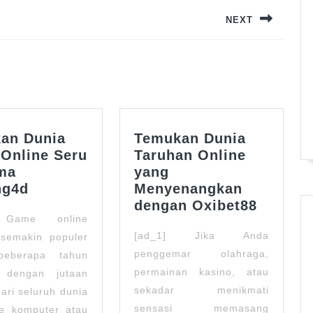
NEXT
Next
post:
an Dunia
Temukan Dunia
Online Seru
Taruhan Online
ma
yang
Temukan
ng4d
Menyenangkan
Dunia
Temuka
dengan Oxibet88
 Game online
Game
Dunia
[ad_1] Jika Anda
Online
Taruha
 semakin populer
Seru
Online
penggemar olahraga,
beberapa tahun
bersama
yang
permainan kasino, atau
r, dengan jutaan
Tomang4d
Menyen
sekadar menikmati
ari seluruh dunia
dengan
sensasi memasang
e komputer atau