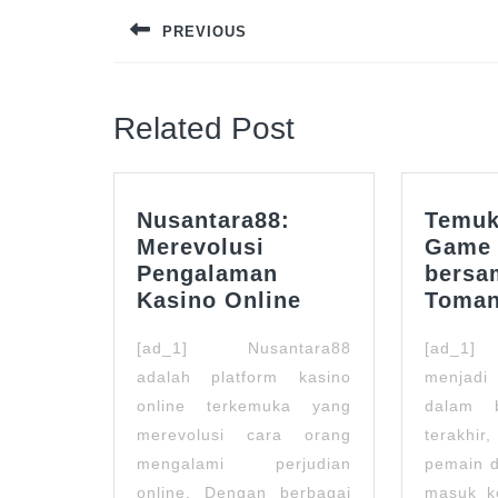
navigation
PREVIOUS
Previous
post:
Related Post
Nusantara88:
Temuk
Merevolusi
Game 
Pengalaman
bersa
Nusantara88:
Kasino Online
Toma
Merevolusi
[ad_1] Nusantara88
[ad_1]
Pengalaman
Kasino
adalah platform kasino
menjadi
Online
online terkemuka yang
dalam 
merevolusi cara orang
terakhi
mengalami perjudian
pemain d
online. Dengan berbagai
masuk k