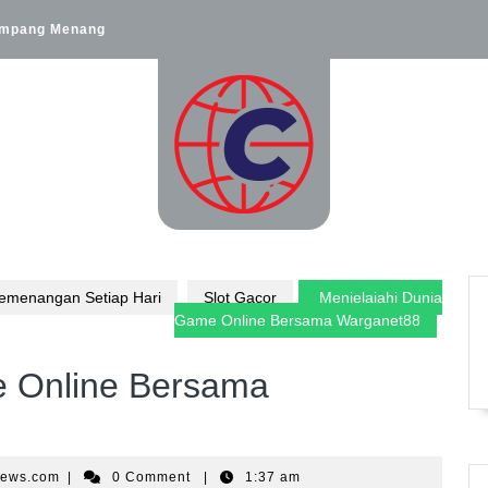
ampang Menang
 Kemenangan Setiap Hari
Slot Gacor
Menjelajahi Dunia
Game Online Bersama Warganet88
e Online Bersama
admin@classicglobalnews.com
news.com
|
0 Comment
|
1:37 am