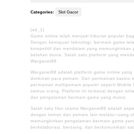
20,
2024
Categories:
Slot Gacor
[ad_1]
Game online telah menjadi hiburan populer bagi
Dengan kemajuan teknologi, bermain game tela
kompetitif dan mendalam yang memungkinkan p
belahan dunia. Salah satu platform yang menda
Warganet88.
Warganet88 adalah platform game online yan
dinikmati para pemain. Dari permainan kasino kl
permainan multipemain populer seperti Mobil
semua orang. Platform ini terkenal dengan ant
dan pengalaman bermain game yang mulus.
Salah satu fitur utama Warganet88 adalah aspe
dengan teman dan pemain lain melalui ruang ob
memungkinkan pengalaman bermain game yang 
berkolaborasi, bersaing, dan berkomunikasi sat