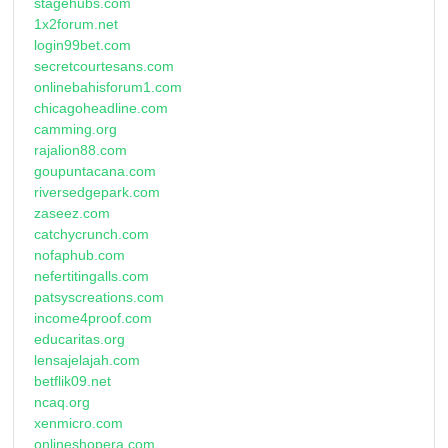
stagehubs.com
1x2forum.net
login99bet.com
secretcourtesans.com
onlinebahisforum1.com
chicagoheadline.com
camming.org
rajalion88.com
goupuntacana.com
riversedgepark.com
zaseez.com
catchycrunch.com
nofaphub.com
nefertitingalls.com
patsyscreations.com
income4proof.com
educaritas.org
lensajelajah.com
betflik09.net
ncaq.org
xenmicro.com
onlineshopera.com