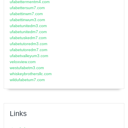
ufabettermentm4.com
ufabettersum7.com
ufabettinwm7.com
ufabettinwum3.com
ufabetunitedm3.com
ufabetunitedm7.com
ufabetuskedm7.com
ufabetutoredm3.com
ufabetutoredm7.com
ufabetvalleyum3.com
veloxview.com
westufabetm3.com
whiskeybrothersllc.com
wildufabetum7.com
Links