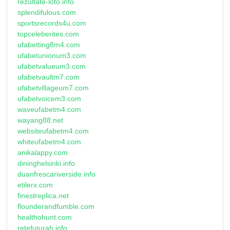
rezultate-loto.info
splendifulous.com
sportsrecords4u.com
topceleberites.com
ufabetting8m4.com
ufabetunionum3.com
ufabetvalueum3.com
ufabetvaultm7.com
ufabetvillageum7.com
ufabetvoicem3.com
waveufabetm4.com
wayang88.net
websiteufabetm4.com
whiteufabetm4.com
anikalappy.com
dininghelsinki.info
duanfrescariverside.info
etilerx.com
finestreplica.net
flounderandfumble.com
healthohunt.com
retefuturah.info