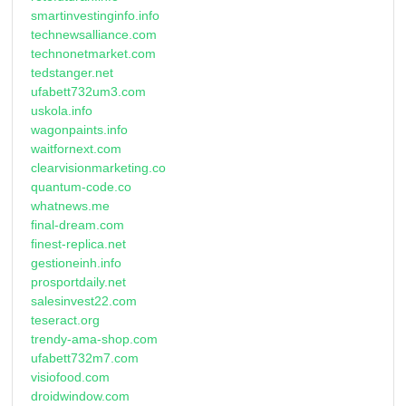
smartinvestinginfo.info
technewsalliance.com
technonetmarket.com
tedstanger.net
ufabett732um3.com
uskola.info
wagonpaints.info
waitfornext.com
clearvisionmarketing.co
quantum-code.co
whatnews.me
final-dream.com
finest-replica.net
gestioneinh.info
prosportdaily.net
salesinvest22.com
teseract.org
trendy-ama-shop.com
ufabett732m7.com
visiofood.com
droidwindow.com