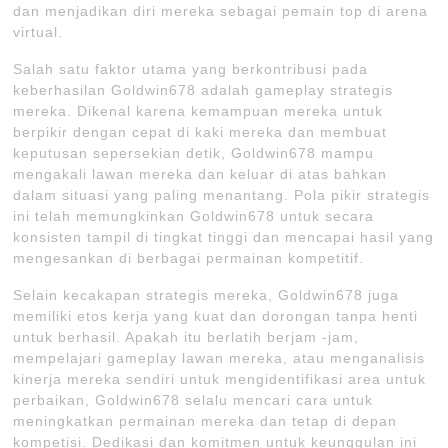
dan menjadikan diri mereka sebagai pemain top di arena
virtual.
Salah satu faktor utama yang berkontribusi pada
keberhasilan Goldwin678 adalah gameplay strategis
mereka. Dikenal karena kemampuan mereka untuk
berpikir dengan cepat di kaki mereka dan membuat
keputusan sepersekian detik, Goldwin678 mampu
mengakali lawan mereka dan keluar di atas bahkan
dalam situasi yang paling menantang. Pola pikir strategis
ini telah memungkinkan Goldwin678 untuk secara
konsisten tampil di tingkat tinggi dan mencapai hasil yang
mengesankan di berbagai permainan kompetitif.
Selain kecakapan strategis mereka, Goldwin678 juga
memiliki etos kerja yang kuat dan dorongan tanpa henti
untuk berhasil. Apakah itu berlatih berjam -jam,
mempelajari gameplay lawan mereka, atau menganalisis
kinerja mereka sendiri untuk mengidentifikasi area untuk
perbaikan, Goldwin678 selalu mencari cara untuk
meningkatkan permainan mereka dan tetap di depan
kompetisi. Dedikasi dan komitmen untuk keunggulan ini