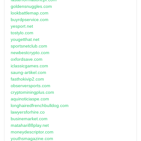
goldensnuggles.com
lookbattlemap.com
buyrdpservice.com
yesport.net
tostylo.com
yougetthat.net
sportsnetclub.com
newbestcrypto.com
oxfordsave.com
iclassicgames.com
saung-artikel.com
fasthokivip2.com
observersports.com
cryptominingplus.com
aquinoticiaspe.com
longhairedfrenchbulldog.com
lawyersforhire.co
businemarket.com
matahari88play.net
moneydescriptor.com
youthsmagazine.com