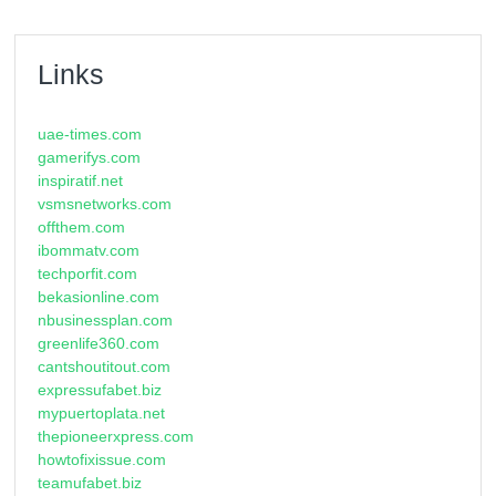
Links
uae-times.com
gamerifys.com
inspiratif.net
vsmsnetworks.com
offthem.com
ibommatv.com
techporfit.com
bekasionline.com
nbusinessplan.com
greenlife360.com
cantshoutitout.com
expressufabet.biz
mypuertoplata.net
thepioneerxpress.com
howtofixissue.com
teamufabet.biz