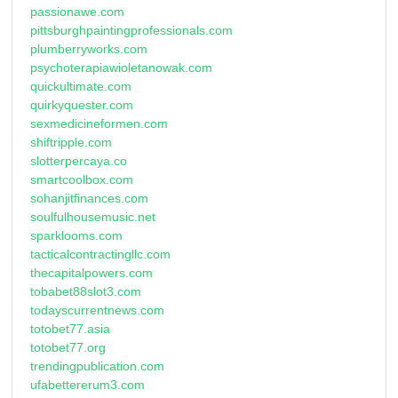
passionawe.com
pittsburghpaintingprofessionals.com
plumberryworks.com
psychoterapiawioletanowak.com
quickultimate.com
quirkyquester.com
sexmedicineformen.com
shiftripple.com
slotterpercaya.co
smartcoolbox.com
sohanjitfinances.com
soulfulhousemusic.net
sparklooms.com
tacticalcontractingllc.com
thecapitalpowers.com
tobabet88slot3.com
todayscurrentnews.com
totobet77.asia
totobet77.org
trendingpublication.com
ufabettererum3.com