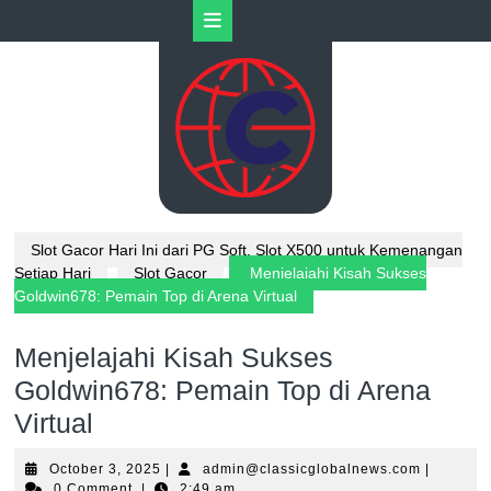
Skip
Open
to
content
Button
Slot Gacor Hari Ini dari PG Soft, Slot X500 untuk Kemenangan
Setiap Hari
Slot Gacor
Menjelajahi Kisah Sukses
Goldwin678: Pemain Top di Arena Virtual
Menjelajahi Kisah Sukses
Goldwin678: Pemain Top di Arena
Virtual
October
admin@cl
October 3, 2025
|
admin@classicglobalnews.com
|
3,
0 Comment
|
2:49 am