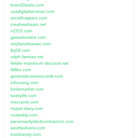
brand2lastio.com
usadigitalservices.com
socialhoppers.com
creativedream.net
n2315.com
getwebonline.com
onlyfansheaven.com
lky08.com
ralph-fiennes.net
fielder-maximum-discount.net
fitfllex.com
genesisbusinesscredit.com
inforuang.com
kindsmarket.com
luvelylife.com
macramb.com
mypet-diary.com
oxweekly.com
panamacitydeckcontractors.com
westfashions.com
toolshandy.com