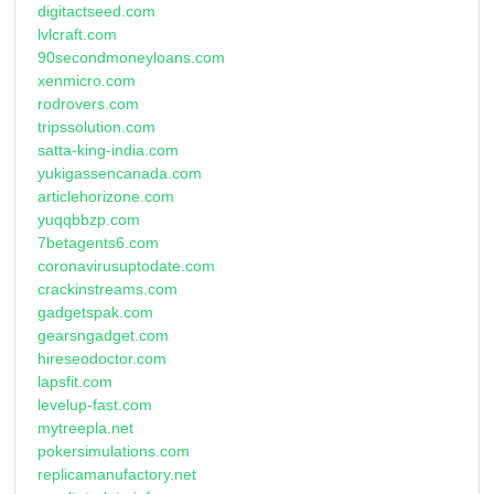
digitactseed.com
lvlcraft.com
90secondmoneyloans.com
xenmicro.com
rodrovers.com
tripssolution.com
satta-king-india.com
yukigassencanada.com
articlehorizone.com
yuqqbbzp.com
7betagents6.com
coronavirusuptodate.com
crackinstreams.com
gadgetspak.com
gearsngadget.com
hireseodoctor.com
lapsfit.com
levelup-fast.com
mytreepla.net
pokersimulations.com
replicamanufactory.net