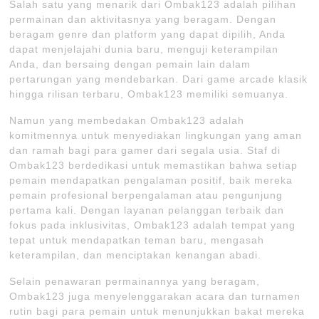
Salah satu yang menarik dari Ombak123 adalah pilihan
permainan dan aktivitasnya yang beragam. Dengan
beragam genre dan platform yang dapat dipilih, Anda
dapat menjelajahi dunia baru, menguji keterampilan
Anda, dan bersaing dengan pemain lain dalam
pertarungan yang mendebarkan. Dari game arcade klasik
hingga rilisan terbaru, Ombak123 memiliki semuanya.
Namun yang membedakan Ombak123 adalah
komitmennya untuk menyediakan lingkungan yang aman
dan ramah bagi para gamer dari segala usia. Staf di
Ombak123 berdedikasi untuk memastikan bahwa setiap
pemain mendapatkan pengalaman positif, baik mereka
pemain profesional berpengalaman atau pengunjung
pertama kali. Dengan layanan pelanggan terbaik dan
fokus pada inklusivitas, Ombak123 adalah tempat yang
tepat untuk mendapatkan teman baru, mengasah
keterampilan, dan menciptakan kenangan abadi.
Selain penawaran permainannya yang beragam,
Ombak123 juga menyelenggarakan acara dan turnamen
rutin bagi para pemain untuk menunjukkan bakat mereka