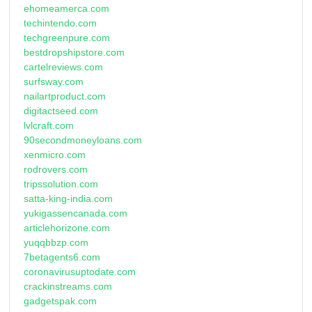
ehomeamerca.com
techintendo.com
techgreenpure.com
bestdropshipstore.com
cartelreviews.com
surfsway.com
nailartproduct.com
digitactseed.com
lvlcraft.com
90secondmoneyloans.com
xenmicro.com
rodrovers.com
tripssolution.com
satta-king-india.com
yukigassencanada.com
articlehorizone.com
yuqqbbzp.com
7betagents6.com
coronavirusuptodate.com
crackinstreams.com
gadgetspak.com