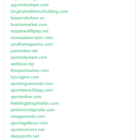
aquinoticiaspe.com
longhairedfrenchbulldog.com
lawyersforhire.co
businemarket.com
matahari88play.net
moneydescriptor.com
youthsmagazine.com
painaidee.net
sportsdarkest.com
webtoon.biz
thesportswires.com
hyungpro.com
sportingnewsnet.com
sportstime24day.com
sporteslive.com
theblingblingshields.com
pinkfrenchtipnails.com
newgamestv.com
sportsgallerys.com
sportsmirrors.net
datasports.net