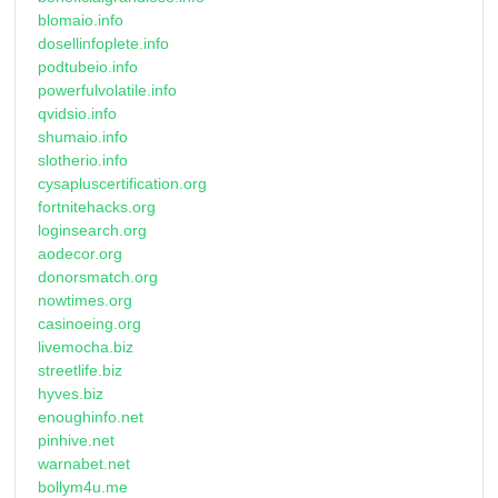
blomaio.info
dosellinfoplete.info
podtubeio.info
powerfulvolatile.info
qvidsio.info
shumaio.info
slotherio.info
cysapluscertification.org
fortnitehacks.org
loginsearch.org
aodecor.org
donorsmatch.org
nowtimes.org
casinoeing.org
livemocha.biz
streetlife.biz
hyves.biz
enoughinfo.net
pinhive.net
warnabet.net
bollym4u.me