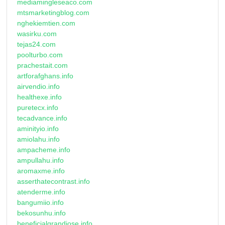
mediamingleseaco.com
mtsmarketingblog.com
nghekiemtien.com
wasirku.com
tejas24.com
poolturbo.com
prachestait.com
artforafghans.info
airvendio.info
healthexe.info
puretecx.info
tecadvance.info
aminityio.info
amiolahu.info
ampacheme.info
ampullahu.info
aromaxme.info
asserthatecontrast.info
atenderme.info
bangumiio.info
bekosunhu.info
beneficialgrandiose.info