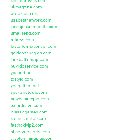
sinbadtravels.com
ukmagzine.com
wareztech.org
usabestnetwork.com
jessepinkmanoutfit.com
umailsend.com
retarys.com
fasterformationcpf.com
goldensnuggles.com
lookbattlemap.com
buyrdpservice.com
yesport.net
tostylo.com
yougetthat.net
sportsnetclub.com
newbestcrypto.com
oxfordsave.com
iclassicgames.com
saung-artikel.com
fasthokivip2.com
observersports.com
cryptominingplus.com