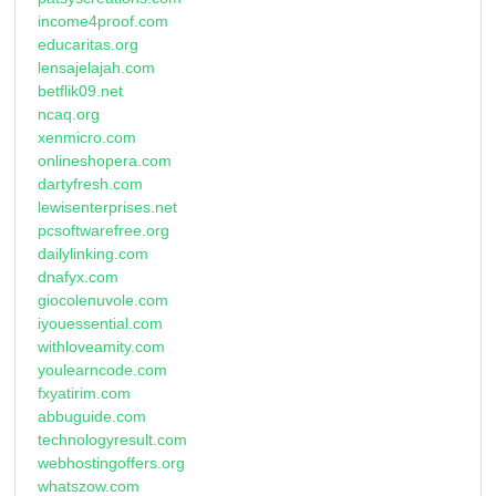
income4proof.com
educaritas.org
lensajelajah.com
betflik09.net
ncaq.org
xenmicro.com
onlineshopera.com
dartyfresh.com
lewisenterprises.net
pcsoftwarefree.org
dailylinking.com
dnafyx.com
giocolenuvole.com
iyouessential.com
withloveamity.com
youlearncode.com
fxyatirim.com
abbuguide.com
technologyresult.com
webhostingoffers.org
whatszow.com