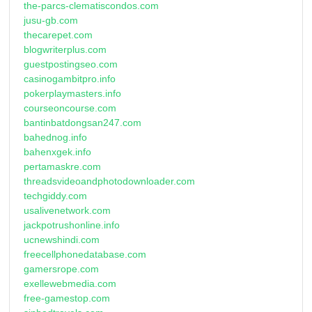
the-parcs-clematiscondos.com
jusu-gb.com
thecarepet.com
blogwriterplus.com
guestpostingseo.com
casinogambitpro.info
pokerplaymasters.info
courseoncourse.com
bantinbatdongsan247.com
bahednog.info
bahenxgek.info
pertamaskre.com
threadsvideoandphotodownloader.com
techgiddy.com
usalivenetwork.com
jackpotrushonline.info
ucnewshindi.com
freecellphonedatabase.com
gamersrope.com
exellewebmedia.com
free-gamestop.com