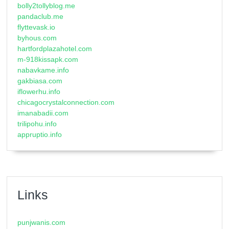
bolly2tollyblog.me
pandaclub.me
flyttevask.io
byhous.com
hartfordplazahotel.com
m-918kissapk.com
nabavkame.info
gakbiasa.com
iflowerhu.info
chicagocrystalconnection.com
imanabadii.com
trilipohu.info
appruptio.info
Links
punjwanis.com