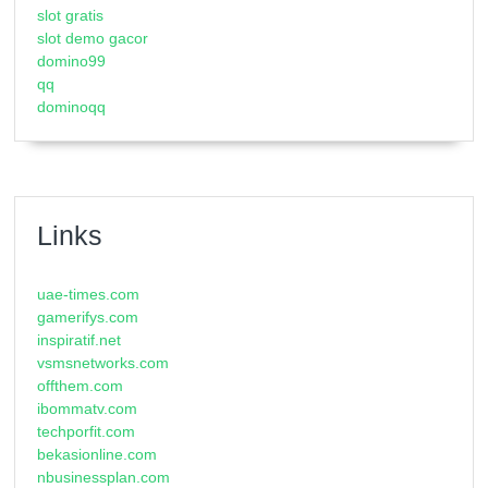
slot gratis
slot demo gacor
domino99
qq
dominoqq
Links
uae-times.com
gamerifys.com
inspiratif.net
vsmsnetworks.com
offthem.com
ibommatv.com
techporfit.com
bekasionline.com
nbusinessplan.com