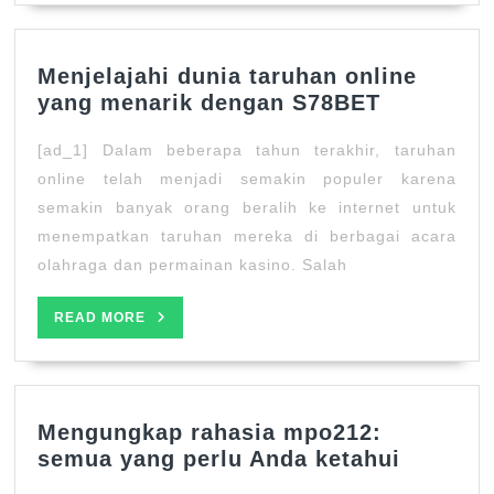
mereka
perjuangkan
Menjelajahi dunia taruhan online
Menjelaja
yang menarik dengan S78BET
dunia
[ad_1] Dalam beberapa tahun terakhir, taruhan
taruhan
online
online telah menjadi semakin populer karena
yang
semakin banyak orang beralih ke internet untuk
menarik
menempatkan taruhan mereka di berbagai acara
dengan
olahraga dan permainan kasino. Salah
S78BET
READ
READ MORE
MORE
Mengungkap rahasia mpo212:
Mengun
semua yang perlu Anda ketahui
rahasia