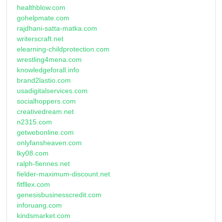
healthblow.com
gohelpmate.com
rajdhani-satta-matka.com
writerscraft.net
elearning-childprotection.com
wrestling4mena.com
knowledgeforall.info
brand2lastio.com
usadigitalservices.com
socialhoppers.com
creativedream.net
n2315.com
getwebonline.com
onlyfansheaven.com
lky08.com
ralph-fiennes.net
fielder-maximum-discount.net
fitfllex.com
genesisbusinesscredit.com
inforuang.com
kindsmarket.com