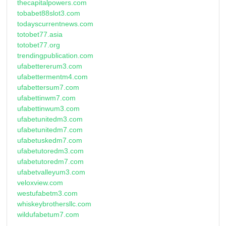
thecapitalpowers.com
tobabet88slot3.com
todayscurrentnews.com
totobet77.asia
totobet77.org
trendingpublication.com
ufabettererum3.com
ufabettermentm4.com
ufabettersum7.com
ufabettinwm7.com
ufabettinwum3.com
ufabetunitedm3.com
ufabetunitedm7.com
ufabetuskedm7.com
ufabetutoredm3.com
ufabetutoredm7.com
ufabetvalleyum3.com
veloxview.com
westufabetm3.com
whiskeybrothersllc.com
wildufabetum7.com