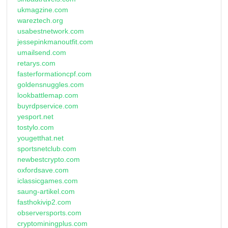
ukmagzine.com
wareztech.org
usabestnetwork.com
jessepinkmanoutfit.com
umailsend.com
retarys.com
fasterformationcpf.com
goldensnuggles.com
lookbattlemap.com
buyrdpservice.com
yesport.net
tostylo.com
yougetthat.net
sportsnetclub.com
newbestcrypto.com
oxfordsave.com
iclassicgames.com
saung-artikel.com
fasthokivip2.com
observersports.com
cryptominingplus.com