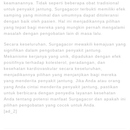
keamanannya. Tidak seperti beberapa obat tradisional
untuk penyakit jantung, Surgagacor terbukti memiliki efek
samping yang minimal dan umumnya dapat ditoleransi
dengan baik oleh pasien. Hal ini menjadikannya pilihan
yang tepat bagi mereka yang mungkin pernah mengalami
masalah dengan pengobatan lain di masa lalu.
Secara keseluruhan, Surgagacor mewakili kemajuan yang
signifikan dalam pengobatan penyakit jantung.
Mekanisme kerjanya yang unik, dipadukan dengan efek
positifnya terhadap kolesterol, peradangan, dan
kesehatan kardiovaskular secara keseluruhan,
menjadikannya pilihan yang menjanjikan bagi mereka
yang menderita penyakit jantung. Jika Anda atau orang
yang Anda cintai menderita penyakit jantung, pastikan
untuk berbicara dengan penyedia layanan kesehatan
Anda tentang potensi manfaat Surgagacor dan apakah ini
pilihan pengobatan yang cocok untuk Anda.
[ad_2]
Post