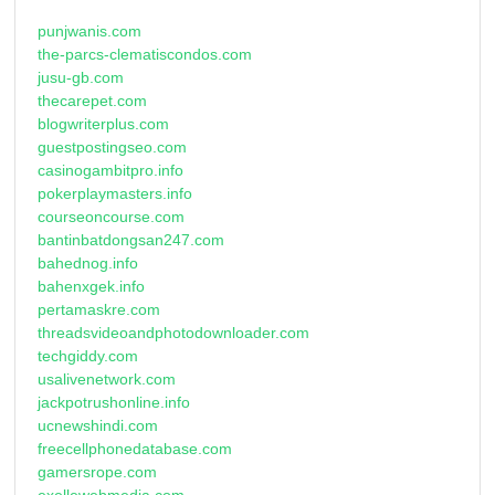
punjwanis.com
the-parcs-clematiscondos.com
jusu-gb.com
thecarepet.com
blogwriterplus.com
guestpostingseo.com
casinogambitpro.info
pokerplaymasters.info
courseoncourse.com
bantinbatdongsan247.com
bahednog.info
bahenxgek.info
pertamaskre.com
threadsvideoandphotodownloader.com
techgiddy.com
usalivenetwork.com
jackpotrushonline.info
ucnewshindi.com
freecellphonedatabase.com
gamersrope.com
exellewebmedia.com