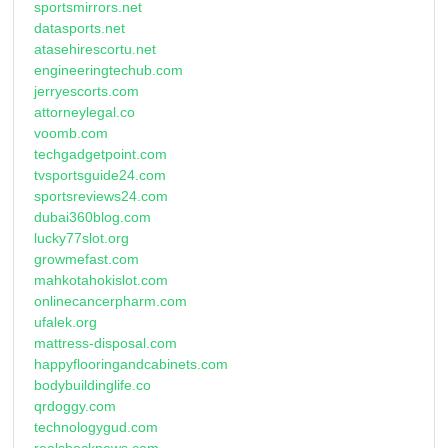
sportsmirrors.net
datasports.net
atasehirescortu.net
engineeringtechub.com
jerryescorts.com
attorneylegal.co
voomb.com
techgadgetpoint.com
tvsportsguide24.com
sportsreviews24.com
dubai360blog.com
lucky77slot.org
growmefast.com
mahkotahokislot.com
onlinecancerpharm.com
ufalek.org
mattress-disposal.com
happyflooringandcabinets.com
bodybuildinglife.co
qrdoggy.com
technologygud.com
realshocknews.com