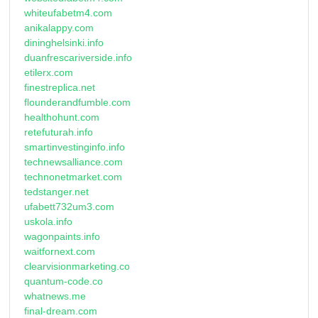
whiteufabetm4.com
anikalappy.com
dininghelsinki.info
duanfrescariverside.info
etilerx.com
finestreplica.net
flounderandfumble.com
healthohunt.com
retefuturah.info
smartinvestinginfo.info
technewsalliance.com
technonetmarket.com
tedstanger.net
ufabett732um3.com
uskola.info
wagonpaints.info
waitfornext.com
clearvisionmarketing.co
quantum-code.co
whatnews.me
final-dream.com