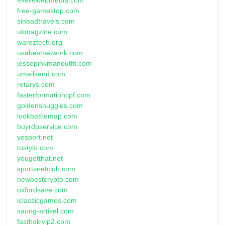
free-gamestop.com
sinbadtravels.com
ukmagzine.com
wareztech.org
usabestnetwork.com
jessepinkmanoutfit.com
umailsend.com
retarys.com
fasterformationcpf.com
goldensnuggles.com
lookbattlemap.com
buyrdpservice.com
yesport.net
tostylo.com
yougetthat.net
sportsnetclub.com
newbestcrypto.com
oxfordsave.com
iclassicgames.com
saung-artikel.com
fasthokivip2.com