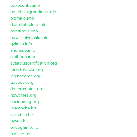
bekosunhu.info
beneficialgrandiose.info
blomaio.info
dosellinfoplete.info
podtubeio.info
powerfulvolatile.info
qvidsio.info
shumaio.info
slotherio.info
cysapluscertification.org
fortnitehacks.org
loginsearch.org
aodecor.org
donorsmatch.org
nowtimes.org
casinoeing.org
livemocha.biz
streetlife.biz
hyves.biz
enoughinfo.net
pinhive.net