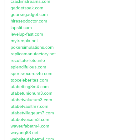
crackinstreams.com
gadgetspak.com
gearsngadget.com
hireseodoctor.com
lapsfit.com
levelup-fast.com
mytreepla.net
pokersimulations.com
replicamanufactory.net
rezultate-loto.info
splendifulous.com
sportsrecords4u.com
topceleberites.com
ufabetting8m4.com
ufabetunionum3.com
ufabetvalueum3.com
ufabetvaultm7.com
ufabetvillageum7.com
ufabetvoicem3.com
waveufabetm4.com
wayang88.net
websiteufabetm4.com