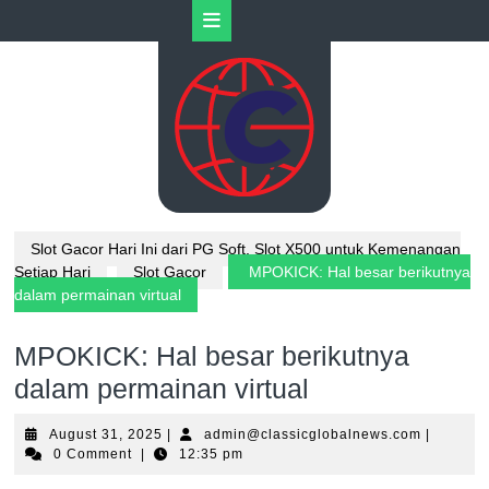
Skip
Open
to
content
Button
Slot Gacor Hari Ini dari PG Soft, Slot X500 untuk Kemenangan
Setiap Hari
Slot Gacor
MPOKICK: Hal besar berikutnya
dalam permainan virtual
MPOKICK: Hal besar berikutnya
dalam permainan virtual
August
admin@cl
August 31, 2025
|
admin@classicglobalnews.com
|
31,
0 Comment
|
12:35 pm
2025