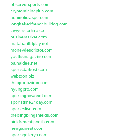
observersports.com
cryptominingplus.com
aquinoticiaspe.com
longhairedfrenchbulldog.com
lawyersforhire.co
businemarket.com
matahari88play.net
moneydescriptor.com
youthsmagazine.com
painaidee.net
sportsdarkest.com
webtoon.biz
thesportswires.com
hyungpro.com
sportingnewsnet.com
sportstime24day.com
sporteslive.com
theblingblingshields.com
pinkfrenchtipnails.com
newgamestv.com
sportsgallerys.com