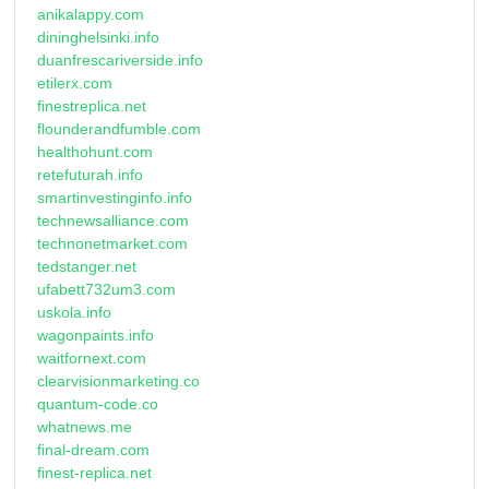
anikalappy.com
dininghelsinki.info
duanfrescariverside.info
etilerx.com
finestreplica.net
flounderandfumble.com
healthohunt.com
retefuturah.info
smartinvestinginfo.info
technewsalliance.com
technonetmarket.com
tedstanger.net
ufabett732um3.com
uskola.info
wagonpaints.info
waitfornext.com
clearvisionmarketing.co
quantum-code.co
whatnews.me
final-dream.com
finest-replica.net