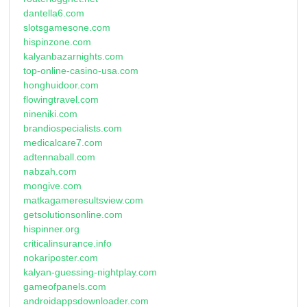
dantella6.com
slotsgamesone.com
hispinzone.com
kalyanbazarnights.com
top-online-casino-usa.com
honghuidoor.com
flowingtravel.com
nineniki.com
brandiospecialists.com
medicalcare7.com
adtennaball.com
nabzah.com
mongive.com
matkagameresultsview.com
getsolutionsonline.com
hispinner.org
criticalinsurance.info
nokariposter.com
kalyan-guessing-nightplay.com
gameofpanels.com
androidappsdownloader.com