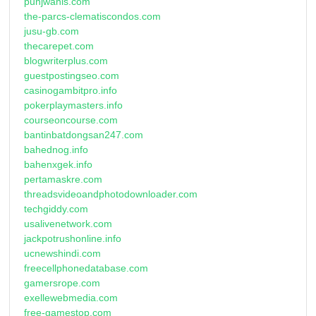
punjwanis.com
the-parcs-clematiscondos.com
jusu-gb.com
thecarepet.com
blogwriterplus.com
guestpostingseo.com
casinogambitpro.info
pokerplaymasters.info
courseoncourse.com
bantinbatdongsan247.com
bahednog.info
bahenxgek.info
pertamaskre.com
threadsvideoandphotodownloader.com
techgiddy.com
usalivenetwork.com
jackpotrushonline.info
ucnewshindi.com
freecellphonedatabase.com
gamersrope.com
exellewebmedia.com
free-gamestop.com