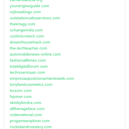
yourengineguide.com
nybreakings.com
outstationcabsservices.com
thekrtagy.com
xchangeindia.com
coolmicrotech.com
dreamhousehack.com
the-techteacher.com
automobilenews-online.com
fashionalltimes.com
totaldigitalforum.com
technoarmaan.com
empresasposicionamientoweb.com
tonybestcosmetics.com
buzznc.com
fxjoiner.com
skinbykindra.com
alltherageface.com
codenational.com
progameexplorer.com
rockislandroastery.com