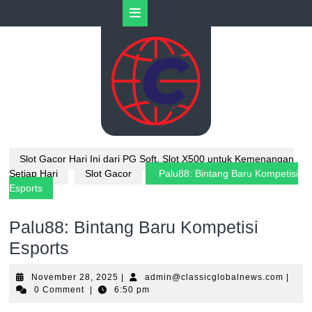
Skip
Open
to
content
Button
Slot Gacor Hari Ini dari PG Soft, Slot X500 untuk Kemenangan
Setiap Hari
Slot Gacor
Palu88: Bintang Baru Kompetisi
Esports
Palu88: Bintang Baru Kompetisi
Esports
November
admin
November 28, 2025
|
admin@classicglobalnews.com
|
28,
0 Comment
|
6:50 pm
2025