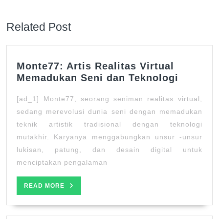
Previous
Next
post:
post:
Related Post
Monte77: Artis Realitas Virtual
Monte7
Memadukan Seni dan Teknologi
Artis
[ad_1] Monte77, seorang seniman realitas virtual,
Realita
Virtual
sedang merevolusi dunia seni dengan memadukan
Memadu
teknik artistik tradisional dengan teknologi
Seni
mutakhir. Karyanya menggabungkan unsur -unsur
dan
lukisan, patung, dan desain digital untuk
Teknolo
menciptakan pengalaman
READ
READ MORE
MORE