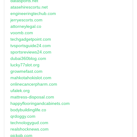
datasports.net
atasehirescortu.net
engineeringtechub.com
jerryescorts.com
attorneylegal.co
voomb.com
techgadgetpoint.com
tvsportsguide24.com
sportsreviews24.com
dubai360blog.com
lucky77slot.org
growmefast.com
mahkotahokislot.com
onlinecancerpharm.com
ufalek.org
mattress-disposal.com
happyflooringandcabinets.com
bodybuildinglife.co
qrdoggy.com
technologygud.com
realshocknews.com
pickgb.com