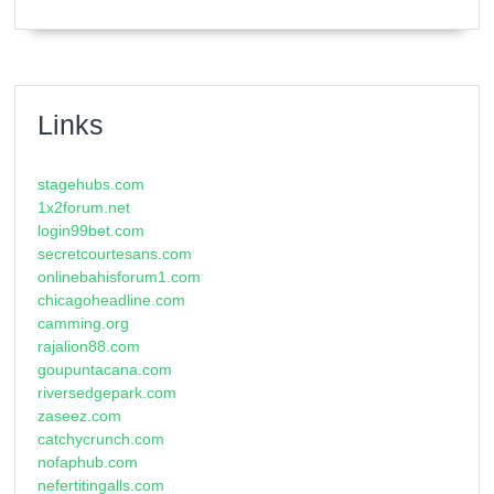
Links
stagehubs.com
1x2forum.net
login99bet.com
secretcourtesans.com
onlinebahisforum1.com
chicagoheadline.com
camming.org
rajalion88.com
goupuntacana.com
riversedgepark.com
zaseez.com
catchycrunch.com
nofaphub.com
nefertitingalls.com