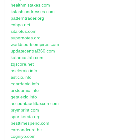
healthmistakes.com
ksfashiondresses.com
patterntrader.org
cnhpa.net
sitalotus.com
supernotes.org
worldsportsempires.com
updatecentral360.com
katamastah.com
zqscore.net
aseleraio.info
asticio.info
egardenio.info
arxteamio.info
getalexio.info
accountaudittaxcon.com
prymprint.com
sportkeeda.org
besttimespend.com
careandcure.biz
cogniyo.com