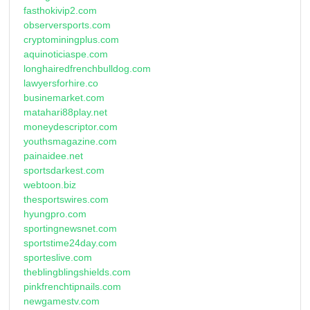
fasthokivip2.com
observersports.com
cryptominingplus.com
aquinoticiaspe.com
longhairedfrenchbulldog.com
lawyersforhire.co
businemarket.com
matahari88play.net
moneydescriptor.com
youthsmagazine.com
painaidee.net
sportsdarkest.com
webtoon.biz
thesportswires.com
hyungpro.com
sportingnewsnet.com
sportstime24day.com
sporteslive.com
theblingblingshields.com
pinkfrenchtipnails.com
newgamestv.com