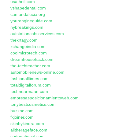
usathrill.com
vshapedental.com
canfandalucia.org
yourengineguide.com
nybreakings.com
outstationcabsservices.com
thekrtagy.com
xchangeindia.com
coolmicrotech.com
dreamhousehack.com
the-techteacher.com
automobilenews-online.com
fashionalltimes.com
totaldigitalforum.com
technoarmaan.com
empresasposicionamientoweb.com
tonybestcosmetics.com
buzznc.com
fxjoiner.com
skinbykindra.com
alltherageface.com
codenational.com