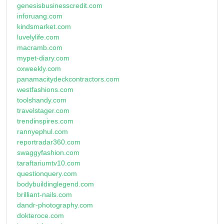
genesisbusinesscredit.com
inforuang.com
kindsmarket.com
luvelylife.com
macramb.com
mypet-diary.com
oxweekly.com
panamacitydeckcontractors.com
westfashions.com
toolshandy.com
travelstager.com
trendinspires.com
rannyephul.com
reportradar360.com
swaggyfashion.com
taraftariumtv10.com
questionquery.com
bodybuildinglegend.com
brilliant-nails.com
dandr-photography.com
dokteroce.com