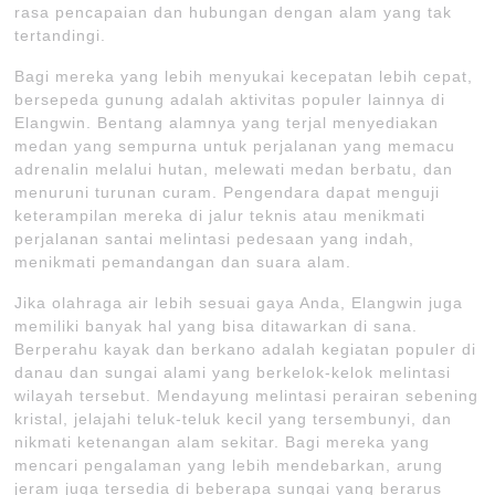
rasa pencapaian dan hubungan dengan alam yang tak
tertandingi.
Bagi mereka yang lebih menyukai kecepatan lebih cepat,
bersepeda gunung adalah aktivitas populer lainnya di
Elangwin. Bentang alamnya yang terjal menyediakan
medan yang sempurna untuk perjalanan yang memacu
adrenalin melalui hutan, melewati medan berbatu, dan
menuruni turunan curam. Pengendara dapat menguji
keterampilan mereka di jalur teknis atau menikmati
perjalanan santai melintasi pedesaan yang indah,
menikmati pemandangan dan suara alam.
Jika olahraga air lebih sesuai gaya Anda, Elangwin juga
memiliki banyak hal yang bisa ditawarkan di sana.
Berperahu kayak dan berkano adalah kegiatan populer di
danau dan sungai alami yang berkelok-kelok melintasi
wilayah tersebut. Mendayung melintasi perairan sebening
kristal, jelajahi teluk-teluk kecil yang tersembunyi, dan
nikmati ketenangan alam sekitar. Bagi mereka yang
mencari pengalaman yang lebih mendebarkan, arung
jeram juga tersedia di beberapa sungai yang berarus