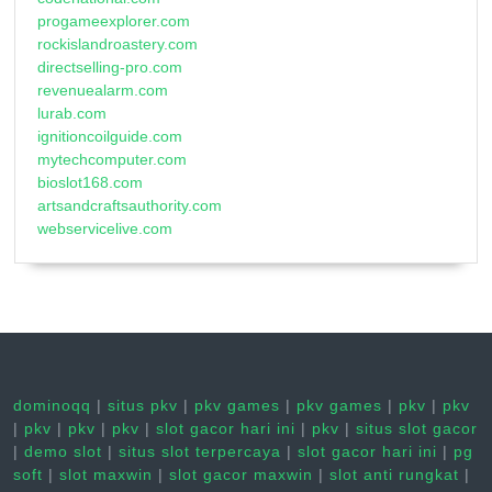
progameexplorer.com
rockislandroastery.com
directselling-pro.com
revenuealarm.com
lurab.com
ignitioncoilguide.com
mytechcomputer.com
bioslot168.com
artsandcraftsauthority.com
webservicelive.com
dominoqq
|
situs pkv
|
pkv games
|
pkv games
|
pkv
|
pkv
|
pkv
|
pkv
|
pkv
|
slot gacor hari ini
|
pkv
|
situs slot gacor
|
demo slot
|
situs slot terpercaya
|
slot gacor hari ini
|
pg
soft
|
slot maxwin
|
slot gacor maxwin
|
slot anti rungkat
|