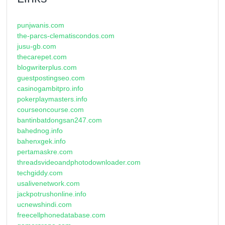
punjwanis.com
the-parcs-clematiscondos.com
jusu-gb.com
thecarepet.com
blogwriterplus.com
guestpostingseo.com
casinogambitpro.info
pokerplaymasters.info
courseoncourse.com
bantinbatdongsan247.com
bahednog.info
bahenxgek.info
pertamaskre.com
threadsvideoandphotodownloader.com
techgiddy.com
usalivenetwork.com
jackpotrushonline.info
ucnewshindi.com
freecellphonedatabase.com