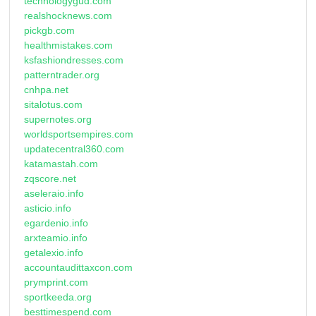
technologygud.com
realshocknews.com
pickgb.com
healthmistakes.com
ksfashiondresses.com
patterntrader.org
cnhpa.net
sitalotus.com
supernotes.org
worldsportsempires.com
updatecentral360.com
katamastah.com
zqscore.net
aseleraio.info
asticio.info
egardenio.info
arxteamio.info
getalexio.info
accountaudittaxcon.com
prymprint.com
sportkeeda.org
besttimespend.com