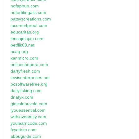
nofaphub.com
nefertitingalls.com
patsyscreations.com
income4proof.com
educaritas.org
lensajelajah.com
betflik09.net
ncaq.org
xenmicro.com
onlineshopera.com
dartyfresh.com
lewisenterprises.net
pcsoftwarefree.org
dailylinking.com
dnafyx.com
giocolenuvole.com
iyouessential.com
withloveamity.com
youlearncode.com
fxyatirim.com
abbuguide.com