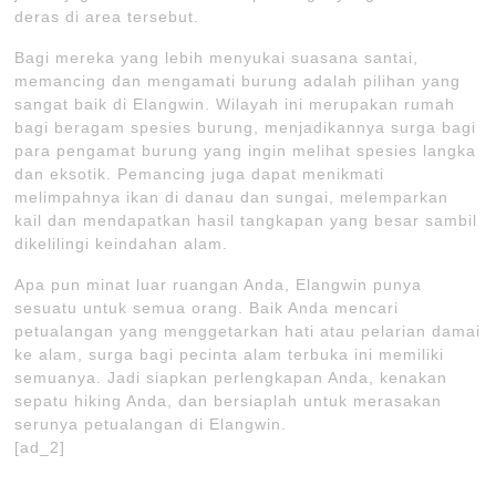
deras di area tersebut.
Bagi mereka yang lebih menyukai suasana santai,
memancing dan mengamati burung adalah pilihan yang
sangat baik di Elangwin. Wilayah ini merupakan rumah
bagi beragam spesies burung, menjadikannya surga bagi
para pengamat burung yang ingin melihat spesies langka
dan eksotik. Pemancing juga dapat menikmati
melimpahnya ikan di danau dan sungai, melemparkan
kail dan mendapatkan hasil tangkapan yang besar sambil
dikelilingi keindahan alam.
Apa pun minat luar ruangan Anda, Elangwin punya
sesuatu untuk semua orang. Baik Anda mencari
petualangan yang menggetarkan hati atau pelarian damai
ke alam, surga bagi pecinta alam terbuka ini memiliki
semuanya. Jadi siapkan perlengkapan Anda, kenakan
sepatu hiking Anda, dan bersiaplah untuk merasakan
serunya petualangan di Elangwin.
[ad_2]
Post