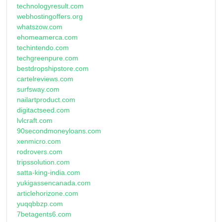
technologyresult.com
webhostingoffers.org
whatszow.com
ehomeamerca.com
techintendo.com
techgreenpure.com
bestdropshipstore.com
cartelreviews.com
surfsway.com
nailartproduct.com
digitactseed.com
lvlcraft.com
90secondmoneyloans.com
xenmicro.com
rodrovers.com
tripssolution.com
satta-king-india.com
yukigassencanada.com
articlehorizone.com
yuqqbbzp.com
7betagents6.com