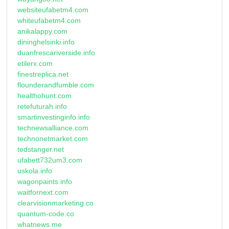
websiteufabetm4.com
whiteufabetm4.com
anikalappy.com
dininghelsinki.info
duanfrescariverside.info
etilerx.com
finestreplica.net
flounderandfumble.com
healthohunt.com
retefuturah.info
smartinvestinginfo.info
technewsalliance.com
technonetmarket.com
tedstanger.net
ufabett732um3.com
uskola.info
wagonpaints.info
waitfornext.com
clearvisionmarketing.co
quantum-code.co
whatnews.me