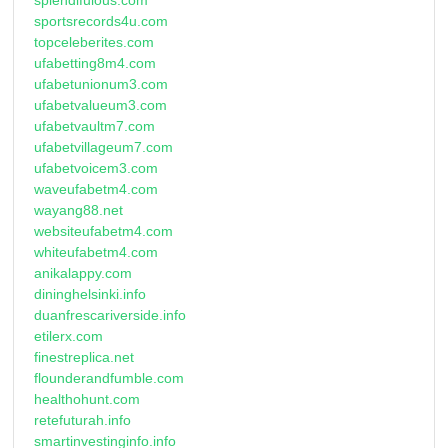
sportsrecords4u.com
topceleberites.com
ufabetting8m4.com
ufabetunionum3.com
ufabetvalueum3.com
ufabetvaultm7.com
ufabetvillageum7.com
ufabetvoicem3.com
waveufabetm4.com
wayang88.net
websiteufabetm4.com
whiteufabetm4.com
anikalappy.com
dininghelsinki.info
duanfrescariverside.info
etilerx.com
finestreplica.net
flounderandfumble.com
healthohunt.com
retefuturah.info
smartinvestinginfo.info