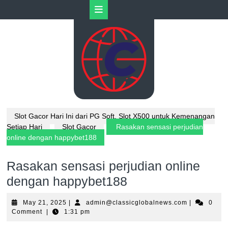
Skip
Open
to
content
Button
Slot Gacor Hari Ini dari PG Soft, Slot X500 untuk Kemenangan
Setiap Hari
Slot Gacor
Rasakan sensasi perjudian
online dengan happybet188
Rasakan sensasi perjudian online
dengan happybet188
May
admin@clas
May 21, 2025
|
admin@classicglobalnews.com
|
0
21,
Comment
|
1:31 pm
2025