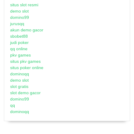
situs slot resmi
demo slot
domino99
jurusqq
akun demo gacor
sbobet88
judi poker
qq online
pkv games
situs pkv games
situs poker online
dominoqq
demo slot
slot gratis
slot demo gacor
domino99
qq
dominoqq