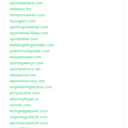
sportsdarkest.com
webtoon.biz
thesportswires.com
hyungpro.com
sportingnewsnet.com
sportstime24day.com
sporteslive.com
theblingblingshields.com
pinkfrenchtipnails.com
newgamestv.com
sportsgallerys.com
sportsmirrors.net
datasports.net
atasehirescortu.net
engineeringtechub.com
jerryescorts.com
attorneylegal.co
voomb.com
techgadgetpoint.com
tvsportsguide24.com
sportsreviews24.com