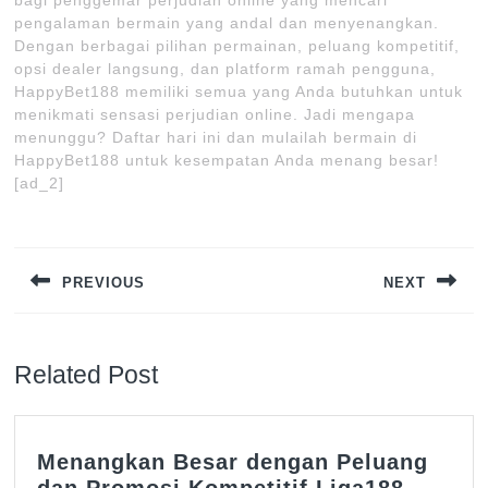
bagi penggemar perjudian online yang mencari
pengalaman bermain yang andal dan menyenangkan.
Dengan berbagai pilihan permainan, peluang kompetitif,
opsi dealer langsung, dan platform ramah pengguna,
HappyBet188 memiliki semua yang Anda butuhkan untuk
menikmati sensasi perjudian online. Jadi mengapa
menunggu? Daftar hari ini dan mulailah bermain di
HappyBet188 untuk kesempatan Anda menang besar!
[ad_2]
Post
navigation
PREVIOUS
NEXT
Previous
Next
post:
post:
Related Post
Menangkan Besar dengan Peluang
Menan
dan Promosi Kompetitif Liga188