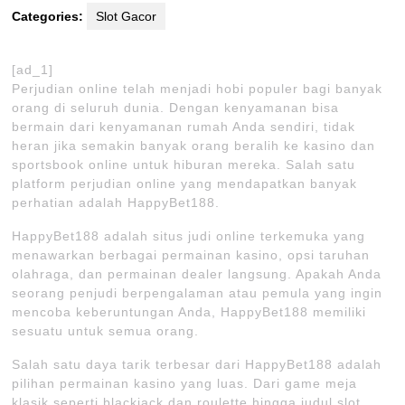
Categories:
Slot Gacor
[ad_1]
Perjudian online telah menjadi hobi populer bagi banyak
orang di seluruh dunia. Dengan kenyamanan bisa
bermain dari kenyamanan rumah Anda sendiri, tidak
heran jika semakin banyak orang beralih ke kasino dan
sportsbook online untuk hiburan mereka. Salah satu
platform perjudian online yang mendapatkan banyak
perhatian adalah HappyBet188.
HappyBet188 adalah situs judi online terkemuka yang
menawarkan berbagai permainan kasino, opsi taruhan
olahraga, dan permainan dealer langsung. Apakah Anda
seorang penjudi berpengalaman atau pemula yang ingin
mencoba keberuntungan Anda, HappyBet188 memiliki
sesuatu untuk semua orang.
Salah satu daya tarik terbesar dari HappyBet188 adalah
pilihan permainan kasino yang luas. Dari game meja
klasik seperti blackjack dan roulette hingga judul slot