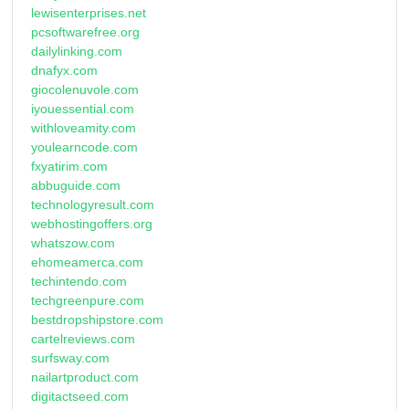
lewisenterprises.net
pcsoftwarefree.org
dailylinking.com
dnafyx.com
giocolenuvole.com
iyouessential.com
withloveamity.com
youlearncode.com
fxyatirim.com
abbuguide.com
technologyresult.com
webhostingoffers.org
whatszow.com
ehomeamerca.com
techintendo.com
techgreenpure.com
bestdropshipstore.com
cartelreviews.com
surfsway.com
nailartproduct.com
digitactseed.com