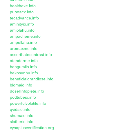
healthexe.info
puretecx.info
tecadvance.info
aminityio.info
amiolahu.info
ampacheme.info
ampullahu.info
aromaxme.info
asserthatecontrast.info
atenderme.info
bangumiio.info
bekosunhu.info
beneficialgrandiose.info
blomaio.info
dosellinfoplete.info
podtubeio.info
powerfulvolatile.info
qvidsio.info
shumaio.info
slotherio.info
cysapluscertification.org