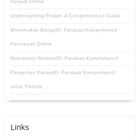
Penjudi Online
Understanding Plisbet: A Comprehensive Guide
Menemukan Bunga99: Panduan Komprehensif
Permainan Online
Memahami Winlose99: Panduan Komprehensif
Pengertian Parlay4D: Panduan Komprehensif
untuk Pemula
Links