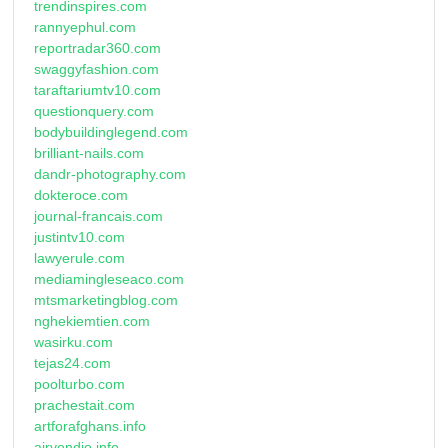
trendinspires.com
rannyephul.com
reportradar360.com
swaggyfashion.com
taraftariumtv10.com
questionquery.com
bodybuildinglegend.com
brilliant-nails.com
dandr-photography.com
dokteroce.com
journal-francais.com
justintv10.com
lawyerule.com
mediamingleseaco.com
mtsmarketingblog.com
nghekiemtien.com
wasirku.com
tejas24.com
poolturbo.com
prachestait.com
artforafghans.info
airvendio.info