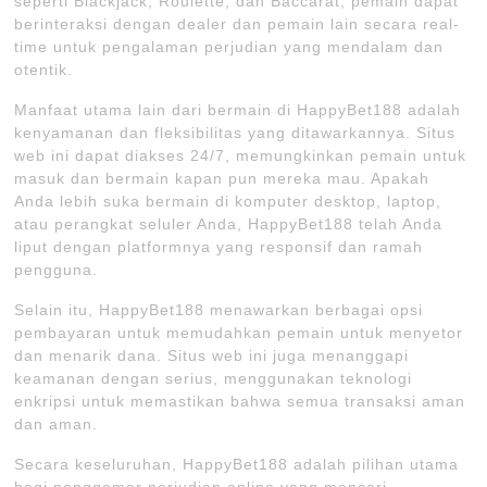
seperti Blackjack, Roulette, dan Baccarat, pemain dapat
berinteraksi dengan dealer dan pemain lain secara real-
time untuk pengalaman perjudian yang mendalam dan
otentik.
Manfaat utama lain dari bermain di HappyBet188 adalah
kenyamanan dan fleksibilitas yang ditawarkannya. Situs
web ini dapat diakses 24/7, memungkinkan pemain untuk
masuk dan bermain kapan pun mereka mau. Apakah
Anda lebih suka bermain di komputer desktop, laptop,
atau perangkat seluler Anda, HappyBet188 telah Anda
liput dengan platformnya yang responsif dan ramah
pengguna.
Selain itu, HappyBet188 menawarkan berbagai opsi
pembayaran untuk memudahkan pemain untuk menyetor
dan menarik dana. Situs web ini juga menanggapi
keamanan dengan serius, menggunakan teknologi
enkripsi untuk memastikan bahwa semua transaksi aman
dan aman.
Secara keseluruhan, HappyBet188 adalah pilihan utama