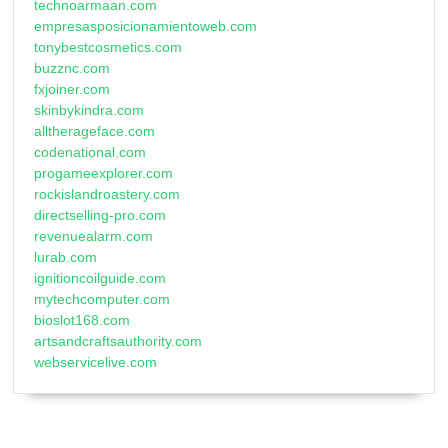
technoarmaan.com
empresasposicionamientoweb.com
tonybestcosmetics.com
buzznc.com
fxjoiner.com
skinbykindra.com
alltherageface.com
codenational.com
progameexplorer.com
rockislandroastery.com
directselling-pro.com
revenuealarm.com
lurab.com
ignitioncoilguide.com
mytechcomputer.com
bioslot168.com
artsandcraftsauthority.com
webservicelive.com