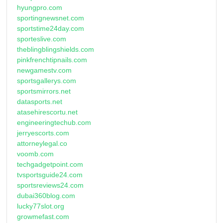
hyungpro.com
sportingnewsnet.com
sportstime24day.com
sporteslive.com
theblingblingshields.com
pinkfrenchtipnails.com
newgamestv.com
sportsgallerys.com
sportsmirrors.net
datasports.net
atasehirescortu.net
engineeringtechub.com
jerryescorts.com
attorneylegal.co
voomb.com
techgadgetpoint.com
tvsportsguide24.com
sportsreviews24.com
dubai360blog.com
lucky77slot.org
growmefast.com