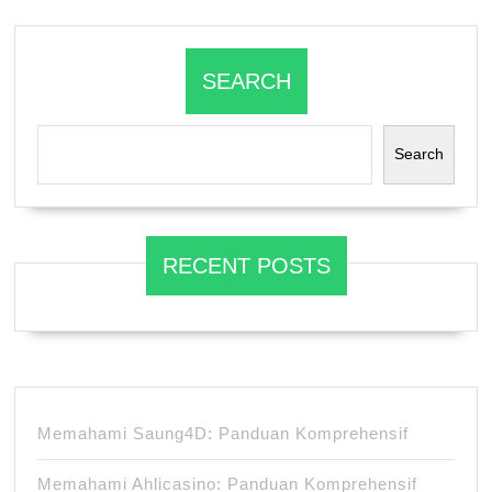
SEARCH
Search
RECENT POSTS
Memahami Saung4D: Panduan Komprehensif
Memahami Ahlicasino: Panduan Komprehensif