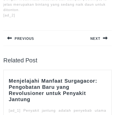
jelas merupakan bintang yang sedang naik daun untuk
ditonton.
[ad_2]
Post
navigation
PREVIOUS
NEXT
Previous
Next
post:
post:
Related Post
Menjelajahi Manfaat Surgagacor:
Pengobatan Baru yang
Revolusioner untuk Penyakit
Menjelajahi
Jantung
Manfaat
[ad_1] Penyakit jantung adalah penyebab utama
Surgagacor: