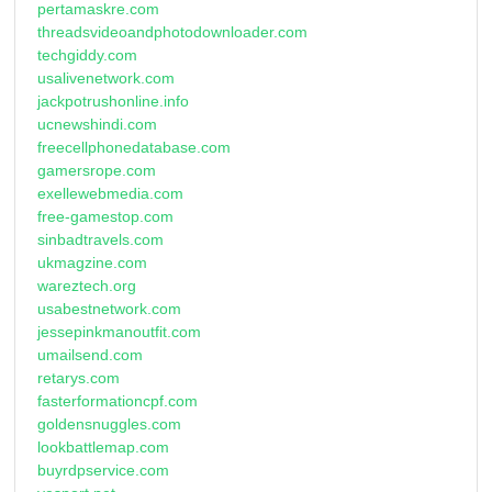
pertamaskre.com
threadsvideoandphotodownloader.com
techgiddy.com
usalivenetwork.com
jackpotrushonline.info
ucnewshindi.com
freecellphonedatabase.com
gamersrope.com
exellewebmedia.com
free-gamestop.com
sinbadtravels.com
ukmagzine.com
wareztech.org
usabestnetwork.com
jessepinkmanoutfit.com
umailsend.com
retarys.com
fasterformationcpf.com
goldensnuggles.com
lookbattlemap.com
buyrdpservice.com