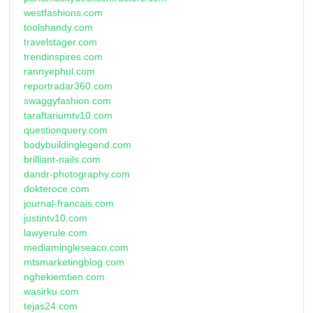
westfashions.com
toolshandy.com
travelstager.com
trendinspires.com
rannyephul.com
reportradar360.com
swaggyfashion.com
taraftariumtv10.com
questionquery.com
bodybuildinglegend.com
brilliant-nails.com
dandr-photography.com
dokteroce.com
journal-francais.com
justintv10.com
lawyerule.com
mediamingleseaco.com
mtsmarketingblog.com
nghekiemtien.com
wasirku.com
tejas24.com