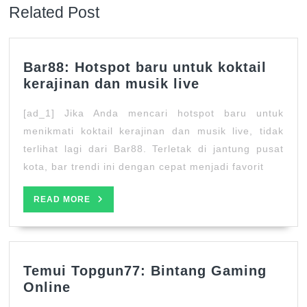
Related Post
Bar88: Hotspot baru untuk koktail
Bar88:
kerajinan dan musik live
Hotspot
[ad_1] Jika Anda mencari hotspot baru untuk
baru
untuk
menikmati koktail kerajinan dan musik live, tidak
koktail
terlihat lagi dari Bar88. Terletak di jantung pusat
kerajinan
kota, bar trendi ini dengan cepat menjadi favorit
dan
musik
READ
READ MORE
MORE
live
Temui Topgun77: Bintang Gaming
Temui
Online
Topgun77: