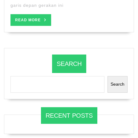
industri
garis depan gerakan ini
game
READ
READ MORE
MORE
SEARCH
Search
RECENT POSTS