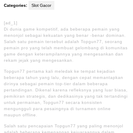
Categories:
Slot Gacor
[ad_1]
Di dunia game kompetitif, ada beberapa pemain yang
menonjol sebagai kekuatan yang benar -benar dominan.
Salah satu pemain tersebut adalah Topgun77, seorang
pemain pro yang telah membuat gelombang di komunitas
game dengan keterampilannya yang mengesankan dan
rekam jejak yang mengesankan.
Topgun77 pertama kali meledak ke tempat kejadian
beberapa tahun yang lalu, dengan cepat memantapkan
dirinya sebagai pemain top-tier dalam beberapa
pertandingan. Dikenal karena refleksnya yang luar biasa,
pemikiran strategis, dan dedikasinya yang tak tertandingi
untuk permainan, Topgun77 secara konsisten
mengungguli para pesaingnya di turnamen online
maupun offline.
Salah satu pencapaian Topgun77 yang paling menonjol
adalah beberapa kemenangan kejuaraannya dalam