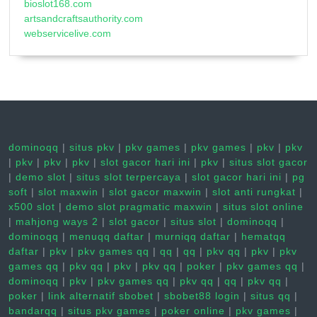
bioslot168.com
artsandcraftsauthority.com
webservicelive.com
dominoqq
|
situs pkv
|
pkv games
|
pkv games
|
pkv
|
pkv
|
pkv
|
pkv
|
pkv
|
slot gacor hari ini
|
pkv
|
situs slot gacor
|
demo slot
|
situs slot terpercaya
|
slot gacor hari ini
|
pg
soft
|
slot maxwin
|
slot gacor maxwin
|
slot anti rungkat
|
x500 slot
|
demo slot pragmatic maxwin
|
situs slot online
|
mahjong ways 2
|
slot gacor
|
situs slot
|
dominoqq
|
dominoqq
|
menuqq daftar
|
murniqq daftar
|
hematqq
daftar
|
pkv
|
pkv games qq
|
qq
|
qq
|
pkv qq
|
pkv
|
pkv
games qq
|
pkv qq
|
pkv
|
pkv qq
|
poker
|
pkv games qq
|
dominoqq
|
pkv
|
pkv games qq
|
pkv qq
|
qq
|
pkv qq
|
poker
|
link alternatif sbobet
|
sbobet88 login
|
situs qq
|
bandarqq
|
situs pkv games
|
poker online
|
pkv games
|