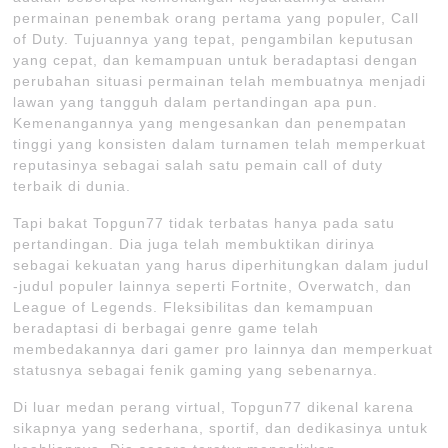
permainan penembak orang pertama yang populer, Call
of Duty. Tujuannya yang tepat, pengambilan keputusan
yang cepat, dan kemampuan untuk beradaptasi dengan
perubahan situasi permainan telah membuatnya menjadi
lawan yang tangguh dalam pertandingan apa pun.
Kemenangannya yang mengesankan dan penempatan
tinggi yang konsisten dalam turnamen telah memperkuat
reputasinya sebagai salah satu pemain call of duty
terbaik di dunia.
Tapi bakat Topgun77 tidak terbatas hanya pada satu
pertandingan. Dia juga telah membuktikan dirinya
sebagai kekuatan yang harus diperhitungkan dalam judul
-judul populer lainnya seperti Fortnite, Overwatch, dan
League of Legends. Fleksibilitas dan kemampuan
beradaptasi di berbagai genre game telah
membedakannya dari gamer pro lainnya dan memperkuat
statusnya sebagai fenik gaming yang sebenarnya.
Di luar medan perang virtual, Topgun77 dikenal karena
sikapnya yang sederhana, sportif, dan dedikasinya untuk