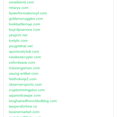
umailsend.com
retarys.com
fasterformationcpf.com
goldensnuggles.com
lookbattlemap.com
buyrdpservice.com
yesport.net
tostylo.com
yougetthat.net
sportsnetclub.com
newbestcrypto.com
oxfordsave.com
iclassicgames.com
saung-artikel.com
fasthokivip2.com
observersports.com
cryptominingplus.com
aquinoticiaspe.com
longhairedfrenchbulldog.com
lawyersforhire.co
businemarket.com