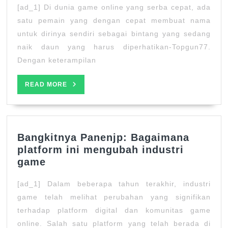
[ad_1] Di dunia game online yang serba cepat, ada
Bintang
Gaming
satu pemain yang dengan cepat membuat nama
Online
untuk dirinya sendiri sebagai bintang yang sedang
naik daun yang harus diperhatikan-Topgun77.
Dengan keterampilan
READ
READ MORE
MORE
Bangkitnya Panenjp: Bagaimana
platform ini mengubah industri
Bangkitnya
game
Panenjp:
[ad_1] Dalam beberapa tahun terakhir, industri
Bagaimana
platform
game telah melihat perubahan yang signifikan
ini
terhadap platform digital dan komunitas game
mengubah
online. Salah satu platform yang telah berada di