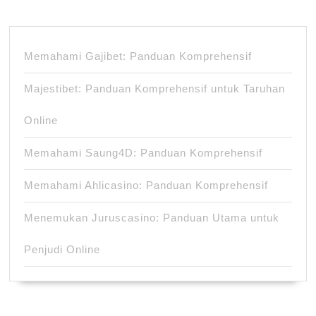
Memahami Gajibet: Panduan Komprehensif
Majestibet: Panduan Komprehensif untuk Taruhan
Online
Memahami Saung4D: Panduan Komprehensif
Memahami Ahlicasino: Panduan Komprehensif
Menemukan Juruscasino: Panduan Utama untuk
Penjudi Online