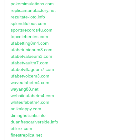
pokersimulations.com
replicamanufactory.net
rezultate-loto.info
splendifulous.com
sportsrecords4u.com
topceleberites.com
ufabetting8m4.com
ufabetunionum3.com
ufabetvalueum3.com
ufabetvaultm7.com
ufabetvillageum7.com
ufabetvoicem3.com
waveufabetm4.com
wayang88.net
websiteufabetm4.com
whiteufabetm4.com
anikalappy.com
dininghelsinki.info
duanfrescariverside.info
etilerx.com
finestreplica.net