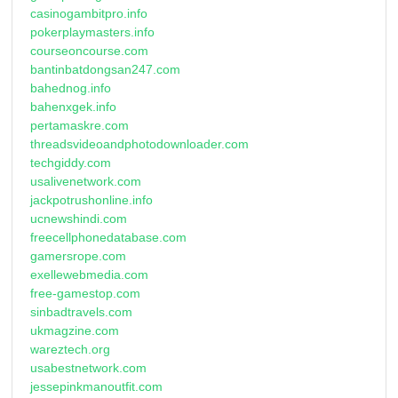
casinogambitpro.info
pokerplaymasters.info
courseoncourse.com
bantinbatdongsan247.com
bahednog.info
bahenxgek.info
pertamaskre.com
threadsvideoandphotodownloader.com
techgiddy.com
usalivenetwork.com
jackpotrushonline.info
ucnewshindi.com
freecellphonedatabase.com
gamersrope.com
exellewebmedia.com
free-gamestop.com
sinbadtravels.com
ukmagzine.com
wareztech.org
usabestnetwork.com
jessepinkmanoutfit.com