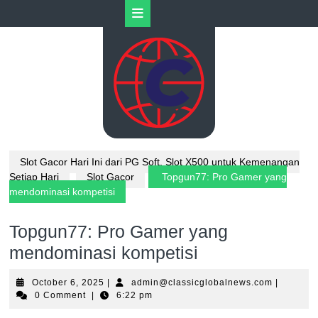
Skip
Open
to
content
Button
Slot Gacor Hari Ini dari PG Soft, Slot X500 untuk Kemenangan
Setiap Hari
Slot Gacor
Topgun77: Pro Gamer yang
mendominasi kompetisi
Topgun77: Pro Gamer yang
mendominasi kompetisi
October
admin@cl
October 6, 2025
|
admin@classicglobalnews.com
|
6,
0 Comment
|
6:22 pm
2025