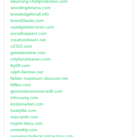
elearning-childprotection.com
wrestling4mena.com
knowledgeforall.info
brand2lastio.com
usadigitalservices.com
socialhoppers.com
creativedream.net
n2315.com
getwebonline.com
onlyfansheaven.com
lky08.com
ralph-fiennes.net
fielder-maximum-discount.net
fitfllex.com
genesisbusinesscredit.com
inforuang.com
kindsmarket.com
luvelylife.com
macramb.com
mypet-diary.com
oxweekly.com
panamacitydeckcontractors.com