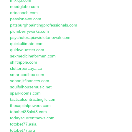
mixiqo.com
needglobe.com
ortocoach.com
passionawe.com
pittsburghpaintingprofessionals.com
plumberryworks.com
psychoterapiawioletanowak.com
quickultimate.com
quirkyquester.com
sexmedicineformen.com
shiftripple.com
slotterpercaya.co
smartcoolbox.com
sohanjitfinances.com
soulfulhousemusic.net
sparklooms.com
tacticalcontractingllc.com
thecapitalpowers.com
tobabet88slot3.com
todayscurrentnews.com
totobet77.asia
totobet77.org