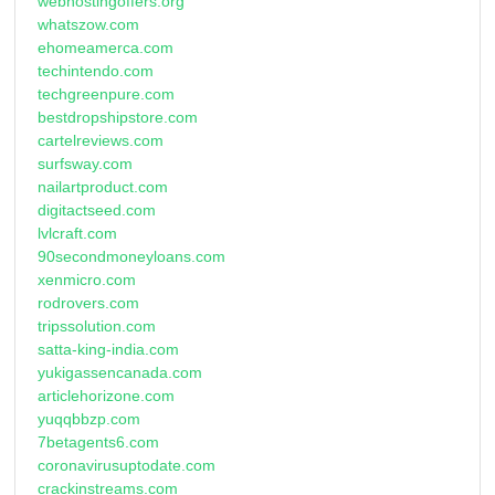
webhostingoffers.org
whatszow.com
ehomeamerca.com
techintendo.com
techgreenpure.com
bestdropshipstore.com
cartelreviews.com
surfsway.com
nailartproduct.com
digitactseed.com
lvlcraft.com
90secondmoneyloans.com
xenmicro.com
rodrovers.com
tripssolution.com
satta-king-india.com
yukigassencanada.com
articlehorizone.com
yuqqbbzp.com
7betagents6.com
coronavirusuptodate.com
crackinstreams.com