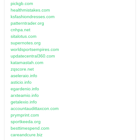
pickgb.com
healthmistakes.com
ksfashiondresses.com
patterntrader.org
cnhpa.net
sitalotus.com
supernotes.org
worldsportsempires.com
updatecentral360.com
katamastah.com
zqscore.net
aseleraio.info
asticio.info
egardenio.info
arxteamio.info
getalexio.info
accountaudittaxcon.com
prymprint.com
sportkeeda.org
besttimespend.com
careandcure.biz