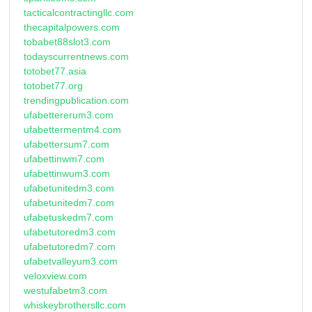
tacticalcontractingllc.com
thecapitalpowers.com
tobabet88slot3.com
todayscurrentnews.com
totobet77.asia
totobet77.org
trendingpublication.com
ufabettererum3.com
ufabettermentm4.com
ufabettersum7.com
ufabettinwm7.com
ufabettinwum3.com
ufabetunitedm3.com
ufabetunitedm7.com
ufabetuskedm7.com
ufabetutoredm3.com
ufabetutoredm7.com
ufabetvalleyum3.com
veloxview.com
westufabetm3.com
whiskeybrothersllc.com