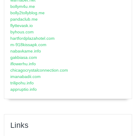
bollym4u.me
bolly2tollyblog.me
pandaclub.me
flyttevask.io
byhous.com
hartfordplazahotel.com
m-918kissapk.com
nabavkame.info
gakbiasa.com
iflowerhu.info
chicagocrystalconnection.com
imanabadii.com
trilipohu.info
appruptio.info
Links