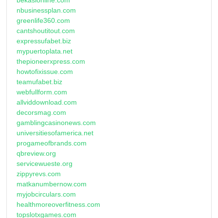
nbusinessplan.com
greenlife360.com
cantshoutitout.com
expressufabet.biz
mypuertoplata.net
thepioneerxpress.com
howtofixissue.com
teamufabet.biz
webfullform.com
allviddownload.com
decorsmag.com
gamblingcasinonews.com
universitiesofamerica.net
progameofbrands.com
qbreview.org
servicewueste.org
zippyrevs.com
matkanumbernow.com
myjobcirculars.com
healthmoreoverfitness.com
topslotxgames.com