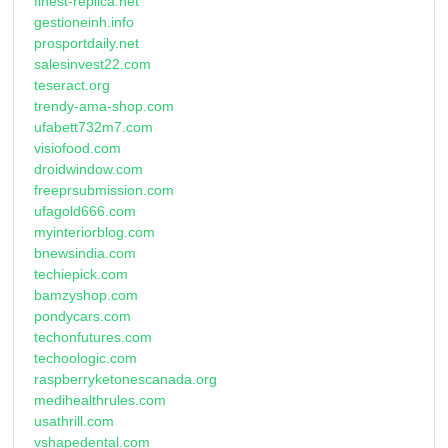
finest-replica.net
gestioneinh.info
prosportdaily.net
salesinvest22.com
teseract.org
trendy-ama-shop.com
ufabett732m7.com
visiofood.com
droidwindow.com
freeprsubmission.com
ufagold666.com
myinteriorblog.com
bnewsindia.com
techiepick.com
bamzyshop.com
pondycars.com
techonfutures.com
techoologic.com
raspberryketonescanada.org
medihealthrules.com
usathrill.com
vshapedental.com