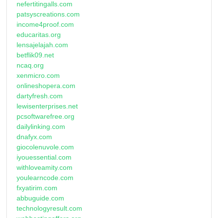
nefertitingalls.com
patsyscreations.com
income4proof.com
educaritas.org
lensajelajah.com
betflik09.net
ncaq.org
xenmicro.com
onlineshopera.com
dartyfresh.com
lewisenterprises.net
pcsoftwarefree.org
dailylinking.com
dnafyx.com
giocolenuvole.com
iyouessential.com
withloveamity.com
youlearncode.com
fxyatirim.com
abbuguide.com
technologyresult.com