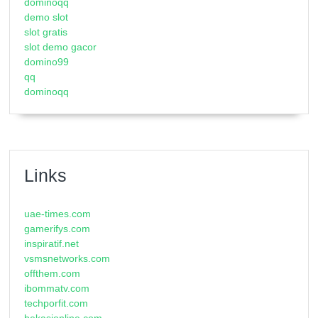
dominoqq
demo slot
slot gratis
slot demo gacor
domino99
qq
dominoqq
Links
uae-times.com
gamerifys.com
inspiratif.net
vsmsnetworks.com
offthem.com
ibommatv.com
techporfit.com
bekasionline.com