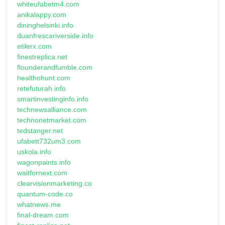
whiteufabetm4.com
anikalappy.com
dininghelsinki.info
duanfrescariverside.info
etilerx.com
finestreplica.net
flounderandfumble.com
healthohunt.com
retefuturah.info
smartinvestinginfo.info
technewsalliance.com
technonetmarket.com
tedstanger.net
ufabett732um3.com
uskola.info
wagonpaints.info
waitfornext.com
clearvisionmarketing.co
quantum-code.co
whatnews.me
final-dream.com