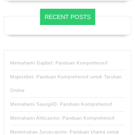
RECENT POSTS
Memahami Gajibet: Panduan Komprehensif
Majestibet: Panduan Komprehensif untuk Taruhan
Online
Memahami Saung4D: Panduan Komprehensif
Memahami Ahlicasino: Panduan Komprehensif
Menemukan Juruscasino: Panduan Utama untuk