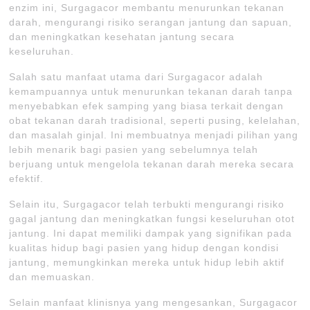
enzim ini, Surgagacor membantu menurunkan tekanan
darah, mengurangi risiko serangan jantung dan sapuan,
dan meningkatkan kesehatan jantung secara
keseluruhan.
Salah satu manfaat utama dari Surgagacor adalah
kemampuannya untuk menurunkan tekanan darah tanpa
menyebabkan efek samping yang biasa terkait dengan
obat tekanan darah tradisional, seperti pusing, kelelahan,
dan masalah ginjal. Ini membuatnya menjadi pilihan yang
lebih menarik bagi pasien yang sebelumnya telah
berjuang untuk mengelola tekanan darah mereka secara
efektif.
Selain itu, Surgagacor telah terbukti mengurangi risiko
gagal jantung dan meningkatkan fungsi keseluruhan otot
jantung. Ini dapat memiliki dampak yang signifikan pada
kualitas hidup bagi pasien yang hidup dengan kondisi
jantung, memungkinkan mereka untuk hidup lebih aktif
dan memuaskan.
Selain manfaat klinisnya yang mengesankan, Surgagacor