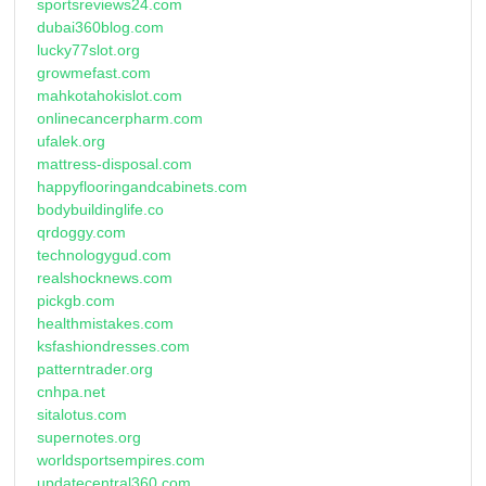
sportsreviews24.com
dubai360blog.com
lucky77slot.org
growmefast.com
mahkotahokislot.com
onlinecancerpharm.com
ufalek.org
mattress-disposal.com
happyflooringandcabinets.com
bodybuildinglife.co
qrdoggy.com
technologygud.com
realshocknews.com
pickgb.com
healthmistakes.com
ksfashiondresses.com
patterntrader.org
cnhpa.net
sitalotus.com
supernotes.org
worldsportsempires.com
updatecentral360.com