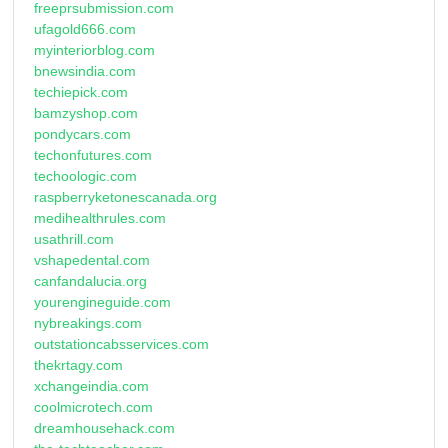
freeprsubmission.com
ufagold666.com
myinteriorblog.com
bnewsindia.com
techiepick.com
bamzyshop.com
pondycars.com
techonfutures.com
techoologic.com
raspberryketonescanada.org
medihealthrules.com
usathrill.com
vshapedental.com
canfandalucia.org
yourengineguide.com
nybreakings.com
outstationcabsservices.com
thekrtagy.com
xchangeindia.com
coolmicrotech.com
dreamhousehack.com