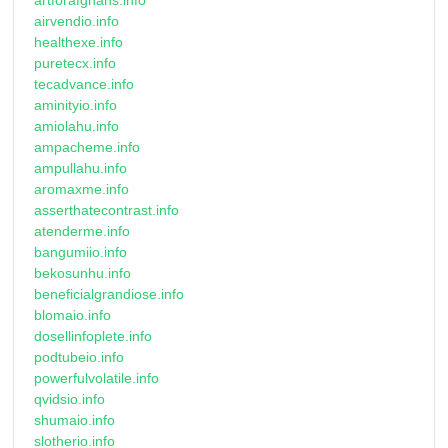
airvendio.info
healthexe.info
puretecx.info
tecadvance.info
aminityio.info
amiolahu.info
ampacheme.info
ampullahu.info
aromaxme.info
asserthatecontrast.info
atenderme.info
bangumiio.info
bekosunhu.info
beneficialgrandiose.info
blomaio.info
dosellinfoplete.info
podtubeio.info
powerfulvolatile.info
qvidsio.info
shumaio.info
slotherio.info