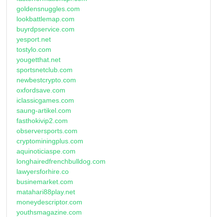
goldensnuggles.com
lookbattlemap.com
buyrdpservice.com
yesport.net
tostylo.com
yougetthat.net
sportsnetclub.com
newbestcrypto.com
oxfordsave.com
iclassicgames.com
saung-artikel.com
fasthokivip2.com
observersports.com
cryptominingplus.com
aquinoticiaspe.com
longhairedfrenchbulldog.com
lawyersforhire.co
businemarket.com
matahari88play.net
moneydescriptor.com
youthsmagazine.com