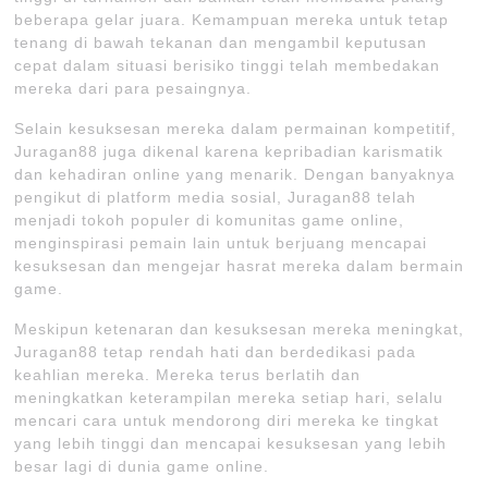
beberapa gelar juara. Kemampuan mereka untuk tetap
tenang di bawah tekanan dan mengambil keputusan
cepat dalam situasi berisiko tinggi telah membedakan
mereka dari para pesaingnya.
Selain kesuksesan mereka dalam permainan kompetitif,
Juragan88 juga dikenal karena kepribadian karismatik
dan kehadiran online yang menarik. Dengan banyaknya
pengikut di platform media sosial, Juragan88 telah
menjadi tokoh populer di komunitas game online,
menginspirasi pemain lain untuk berjuang mencapai
kesuksesan dan mengejar hasrat mereka dalam bermain
game.
Meskipun ketenaran dan kesuksesan mereka meningkat,
Juragan88 tetap rendah hati dan berdedikasi pada
keahlian mereka. Mereka terus berlatih dan
meningkatkan keterampilan mereka setiap hari, selalu
mencari cara untuk mendorong diri mereka ke tingkat
yang lebih tinggi dan mencapai kesuksesan yang lebih
besar lagi di dunia game online.