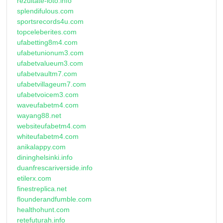
rezultate-loto.info
splendifulous.com
sportsrecords4u.com
topceleberites.com
ufabetting8m4.com
ufabetunionum3.com
ufabetvalueum3.com
ufabetvaultm7.com
ufabetvillageum7.com
ufabetvoicem3.com
waveufabetm4.com
wayang88.net
websiteufabetm4.com
whiteufabetm4.com
anikalappy.com
dininghelsinki.info
duanfrescariverside.info
etilerx.com
finestreplica.net
flounderandfumble.com
healthohunt.com
retefuturah.info