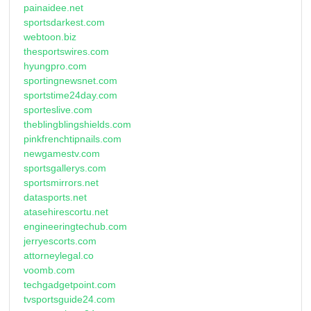
painaidee.net
sportsdarkest.com
webtoon.biz
thesportswires.com
hyungpro.com
sportingnewsnet.com
sportstime24day.com
sporteslive.com
theblingblingshields.com
pinkfrenchtipnails.com
newgamestv.com
sportsgallerys.com
sportsmirrors.net
datasports.net
atasehirescortu.net
engineeringtechub.com
jerryescorts.com
attorneylegal.co
voomb.com
techgadgetpoint.com
tvsportsguide24.com