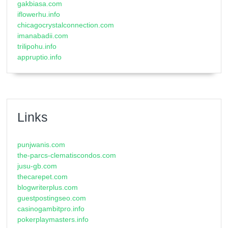
gakbiasa.com
iflowerhu.info
chicagocrystalconnection.com
imanabadii.com
trilipohu.info
appruptio.info
Links
punjwanis.com
the-parcs-clematiscondos.com
jusu-gb.com
thecarepet.com
blogwriterplus.com
guestpostingseo.com
casinogambitpro.info
pokerplaymasters.info