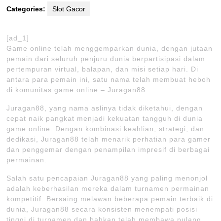
Categories:
Slot Gacor
[ad_1]
Game online telah menggemparkan dunia, dengan jutaan
pemain dari seluruh penjuru dunia berpartisipasi dalam
pertempuran virtual, balapan, dan misi setiap hari. Di
antara para pemain ini, satu nama telah membuat heboh
di komunitas game online – Juragan88.
Juragan88, yang nama aslinya tidak diketahui, dengan
cepat naik pangkat menjadi kekuatan tangguh di dunia
game online. Dengan kombinasi keahlian, strategi, dan
dedikasi, Juragan88 telah menarik perhatian para gamer
dan penggemar dengan penampilan impresif di berbagai
permainan.
Salah satu pencapaian Juragan88 yang paling menonjol
adalah keberhasilan mereka dalam turnamen permainan
kompetitif. Bersaing melawan beberapa pemain terbaik di
dunia, Juragan88 secara konsisten menempati posisi
tinggi di turnamen dan bahkan telah membawa pulang