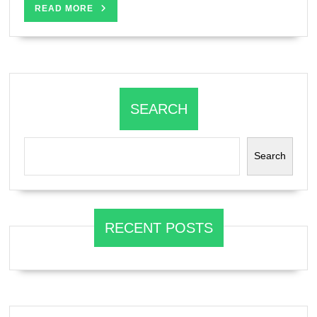
READ
READ MORE
MORE
SEARCH
Search
RECENT POSTS