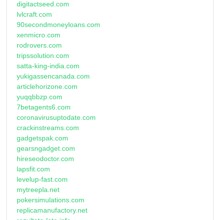
digitactseed.com
lvlcraft.com
90secondmoneyloans.com
xenmicro.com
rodrovers.com
tripssolution.com
satta-king-india.com
yukigassencanada.com
articlehorizone.com
yuqqbbzp.com
7betagents6.com
coronavirusuptodate.com
crackinstreams.com
gadgetspak.com
gearsngadget.com
hireseodoctor.com
lapsfit.com
levelup-fast.com
mytreepla.net
pokersimulations.com
replicamanufactory.net