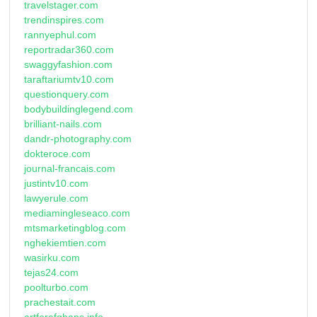
travelstager.com
trendinspires.com
rannyephul.com
reportradar360.com
swaggyfashion.com
taraftariumtv10.com
questionquery.com
bodybuildinglegend.com
brilliant-nails.com
dandr-photography.com
dokteroce.com
journal-francais.com
justintv10.com
lawyerule.com
mediamingleseaco.com
mtsmarketingblog.com
nghekiemtien.com
wasirku.com
tejas24.com
poolturbo.com
prachestait.com
artforafghans.info