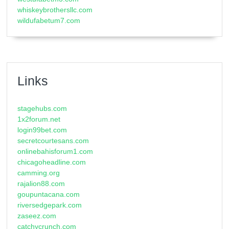
whiskeybrothersllc.com
wildufabetum7.com
Links
stagehubs.com
1x2forum.net
login99bet.com
secretcourtesans.com
onlinebahisforum1.com
chicagoheadline.com
camming.org
rajalion88.com
goupuntacana.com
riversedgepark.com
zaseez.com
catchycrunch.com