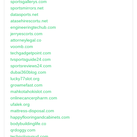
sportsgallerys.com
sportsmirrors.net
datasports.net
atasehirescortu.net
engineeringtechub.com
jerryescorts.com
attorneylegal.co
voomb.com
techgadgetpoint.com
tvsportsguide24.com
sportsreviews24.com
dubai360blog.com
lucky77slot.org
growmefast.com
mahkotahokislot.com
onlinecancerpharm.com
ufalek.org
mattress-disposal.com
happyflooringandcabinets.com
bodybuildinglife.co
qrdoggy.com
technologygud.com