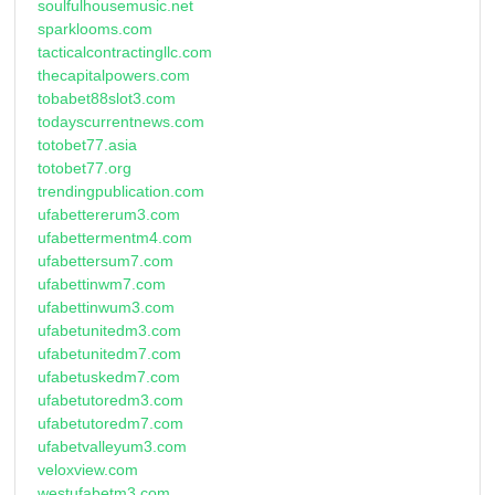
soulfulhousemusic.net
sparklooms.com
tacticalcontractingllc.com
thecapitalpowers.com
tobabet88slot3.com
todayscurrentnews.com
totobet77.asia
totobet77.org
trendingpublication.com
ufabettererum3.com
ufabettermentm4.com
ufabettersum7.com
ufabettinwm7.com
ufabettinwum3.com
ufabetunitedm3.com
ufabetunitedm7.com
ufabetuskedm7.com
ufabetutoredm3.com
ufabetutoredm7.com
ufabetvalleyum3.com
veloxview.com
westufabetm3.com