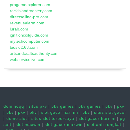
progameexplorer.com
rockislandroastery.com
directselling-pro.com
revenuealarm.com
lurab.com
ignitioncoilguide.com
mytechcomputer.com
bioslot168.com
artsandcraftsauthority.com
webservicelive.com
dominoqq
|
situs pkv
|
pkv games
|
pkv games
|
pkv
|
pkv
|
pkv
|
pkv
|
pkv
|
slot gacor hari ini
|
pkv
|
situs slot gacor
|
demo slot
|
situs slot terpercaya
|
slot gacor hari ini
|
pg
soft
|
slot maxwin
|
slot gacor maxwin
|
slot anti rungkat
|