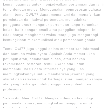
kemampuannya untuk menjadwalkan pertemuan dan janji
temu dengan mulus. Menggunakan pemrosesan bahasa
alami, temui OWL77 dapat memahami dan menafsirkan
permintaan dan jadwal pertemuan, memudahkan
pengguna untuk mengatur pertemuan tanpa kerumitan
bolak -balik dengan email atau panggilan telepon. Ini
tidak hanya menghemat waktu tetapi juga mengurangi
kemungkinan miskomunikasi atau pemesanan ganda.
Temui Owl77 juga unggul dalam memberikan informasi
dan bantuan waktu nyata. Apakah Anda memerlukan
petunjuk arah, pembaruan cuaca, atau bahkan
rekomendasi restoran, temui Owl77 ada untuk
membantu. Basis data informasinya yang luas
memungkinkannya untuk memberikan jawaban yang
akurat dan relevan untuk berbagai kueri, menjadikannya
alat yang berharga untuk penggunaan pribadi dan
profesional.
Selain itu, Meet Owl77 dilengkapi dengan teknologi
pengenalan suara, memungkinkan pengguna untuk