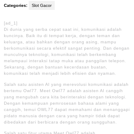
Categories:
Slot Gacor
[ad_1]
Di dunia yang serba cepat saat ini, komunikasi adalah
kuncinya. Baik itu di tempat kerja, dengan teman dan
keluarga, atau bahkan dengan orang asing, mampu
berkomunikasi secara efektif sangat penting. Dan dengan
munculnya teknologi, komunikasi telah berkembang
melampaui interaksi tatap muka atau panggilan telepon.
Sekarang, dengan bantuan kecerdasan buatan,
komunikasi telah menjadi lebih efisien dan nyaman.
Salah satu asisten AI yang merevolusi komunikasi adalah
bertemu Owl77. Meet Owl77 adalah asisten AI canggih
yang mengubah cara kita berinteraksi dengan teknologi.
Dengan kemampuan pemrosesan bahasa alami yang
canggih, temui OWL77 dapat memahami dan menanggapi
pidato manusia dengan cara yang hampir tidak dapat
dibedakan dari berbicara dengan orang sungguhan.
Salah satu fitur utama Meet Owl77 adalah