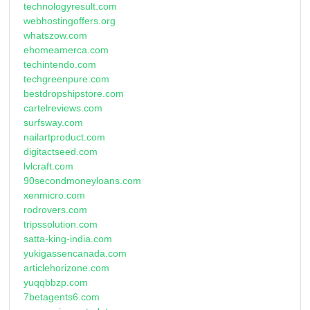
technologyresult.com
webhostingoffers.org
whatszow.com
ehomeamerca.com
techintendo.com
techgreenpure.com
bestdropshipstore.com
cartelreviews.com
surfsway.com
nailartproduct.com
digitactseed.com
lvlcraft.com
90secondmoneyloans.com
xenmicro.com
rodrovers.com
tripssolution.com
satta-king-india.com
yukigassencanada.com
articlehorizone.com
yuqqbbzp.com
7betagents6.com