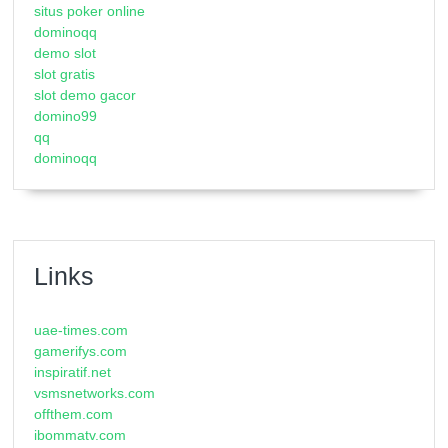
situs poker online
dominoqq
demo slot
slot gratis
slot demo gacor
domino99
qq
dominoqq
Links
uae-times.com
gamerifys.com
inspiratif.net
vsmsnetworks.com
offthem.com
ibommatv.com