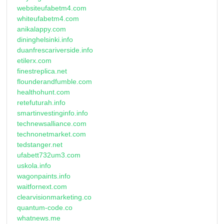
websiteufabetm4.com
whiteufabetm4.com
anikalappy.com
dininghelsinki.info
duanfrescariverside.info
etilerx.com
finestreplica.net
flounderandfumble.com
healthohunt.com
retefuturah.info
smartinvestinginfo.info
technewsalliance.com
technonetmarket.com
tedstanger.net
ufabett732um3.com
uskola.info
wagonpaints.info
waitfornext.com
clearvisionmarketing.co
quantum-code.co
whatnews.me