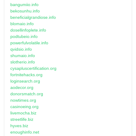
bangumiio.info
bekosunhu.info
beneficialgrandiose.info
blomaio.info
dosellinfoplete.info
podtubeio.info
powerfulvolatile.info
qvidsio.info
shumaio.info
slotherio.info
cysapluscertification.org
fortnitehacks.org
loginsearch.org
aodecor.org
donorsmatch.org
nowtimes.org
casinoeing.org
livemocha.biz
streetlife.biz
hyves.biz
enoughinfo.net