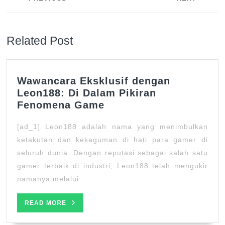
Previous
Next
post:
post:
Related Post
Wawancara Eksklusif dengan
Leon188: Di Dalam Pikiran
Wawancara
Fenomena Game
Eksklusif
[ad_1] Leon188 adalah nama yang menimbulkan
dengan
Leon188:
ketakutan dan kekaguman di hati para gamer di
Di
seluruh dunia. Dengan reputasi sebagai salah satu
Dalam
gamer terbaik di industri, Leon188 telah mengukir
Pikiran
namanya melalui
Fenomena
Game
READ
READ MORE
MORE