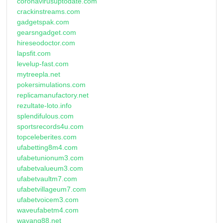
coronavirusuptodate.com
crackinstreams.com
gadgetspak.com
gearsngadget.com
hireseodoctor.com
lapsfit.com
levelup-fast.com
mytreepla.net
pokersimulations.com
replicamanufactory.net
rezultate-loto.info
splendifulous.com
sportsrecords4u.com
topceleberites.com
ufabetting8m4.com
ufabetunionum3.com
ufabetvalueum3.com
ufabetvaultm7.com
ufabetvillageum7.com
ufabetvoicem3.com
waveufabetm4.com
wayang88.net