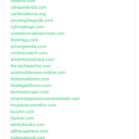
usathrill.com
vshapedental.com
canfandalucia.org
yourengineguide.com
nybreakings.com
outstationcabsservices.com
thekrtagy.com
xchangeindia.com
coolmicrotech.com
dreamhousehack.com
the-techteacher.com
automobilenews-online.com
fashionalltimes.com
totaldigitalforum.com
technoarmaan.com
empresasposicionamientoweb.com
tonybestcosmetics.com
buzznc.com
fxjoiner.com
skinbykindra.com
alltherageface.com
codenational.com