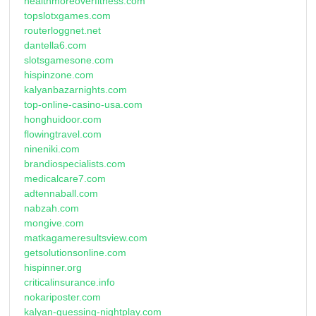
healthmoreoverfitness.com
topslotxgames.com
routerloggnet.net
dantella6.com
slotsgamesone.com
hispinzone.com
kalyanbazarnights.com
top-online-casino-usa.com
honghuidoor.com
flowingtravel.com
nineniki.com
brandiospecialists.com
medicalcare7.com
adtennaball.com
nabzah.com
mongive.com
matkagameresultsview.com
getsolutionsonline.com
hispinner.org
criticalinsurance.info
nokariposter.com
kalyan-guessing-nightplay.com