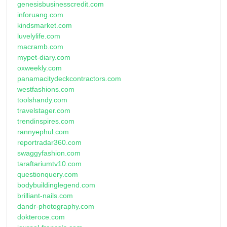
genesisbusinesscredit.com
inforuang.com
kindsmarket.com
luvelylife.com
macramb.com
mypet-diary.com
oxweekly.com
panamacitydeckcontractors.com
westfashions.com
toolshandy.com
travelstager.com
trendinspires.com
rannyephul.com
reportradar360.com
swaggyfashion.com
taraftariumtv10.com
questionquery.com
bodybuildinglegend.com
brilliant-nails.com
dandr-photography.com
dokteroce.com