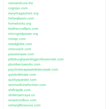
careandcure.biz
cogniyo.com
easymagazines.org
hirfanjilasmi.com
hometricks.org
leathercraftpro.com
microgridpower.org
mixiqo.com
needglobe.com
ortocoach.com
passionawe.com
pittsburghpaintingprofessionals.com
plumberryworks.com
psychoterapiawioletanowak.com
quickultimate.com
quirkyquester.com
sexmedicineformen.com
shiftripple.com
slotterpercaya.co
smartcoolbox.com
sohanjitfinances.com