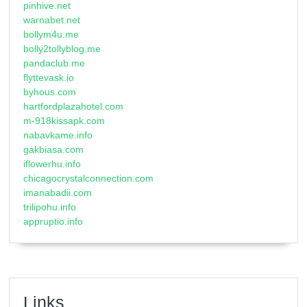
pinhive.net
warnabet.net
bollym4u.me
bolly2tollyblog.me
pandaclub.me
flyttevask.io
byhous.com
hartfordplazahotel.com
m-918kissapk.com
nabavkame.info
gakbiasa.com
iflowerhu.info
chicagocrystalconnection.com
imanabadii.com
trilipohu.info
appruptio.info
Links