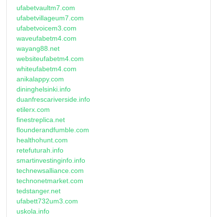
ufabetvaultm7.com
ufabetvillageum7.com
ufabetvoicem3.com
waveufabetm4.com
wayang88.net
websiteufabetm4.com
whiteufabetm4.com
anikalappy.com
dininghelsinki.info
duanfrescariverside.info
etilerx.com
finestreplica.net
flounderandfumble.com
healthohunt.com
retefuturah.info
smartinvestinginfo.info
technewsalliance.com
technonetmarket.com
tedstanger.net
ufabett732um3.com
uskola.info