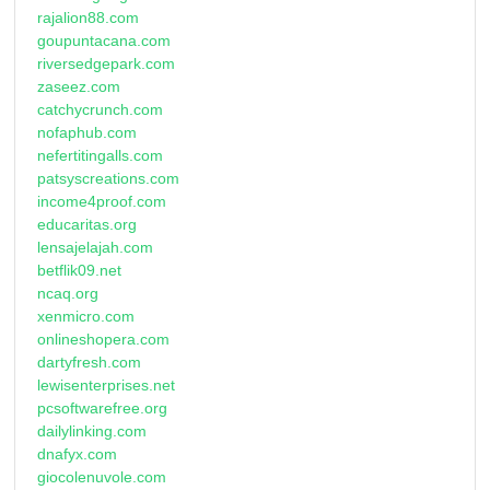
rajalion88.com
goupuntacana.com
riversedgepark.com
zaseez.com
catchycrunch.com
nofaphub.com
nefertitingalls.com
patsyscreations.com
income4proof.com
educaritas.org
lensajelajah.com
betflik09.net
ncaq.org
xenmicro.com
onlineshopera.com
dartyfresh.com
lewisenterprises.net
pcsoftwarefree.org
dailylinking.com
dnafyx.com
giocolenuvole.com