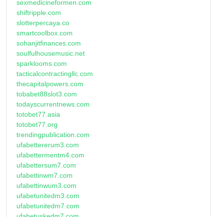
sexmedicineformen.com
shiftripple.com
slotterpercaya.co
smartcoolbox.com
sohanjitfinances.com
soulfulhousemusic.net
sparklooms.com
tacticalcontractingllc.com
thecapitalpowers.com
tobabet88slot3.com
todayscurrentnews.com
totobet77.asia
totobet77.org
trendingpublication.com
ufabettererum3.com
ufabettermentm4.com
ufabettersum7.com
ufabettinwm7.com
ufabettinwum3.com
ufabetunitedm3.com
ufabetunitedm7.com
ufabetuskedm7.com