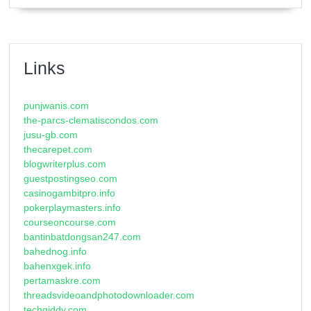
Links
punjwanis.com
the-parcs-clematiscondos.com
jusu-gb.com
thecarepet.com
blogwriterplus.com
guestpostingseo.com
casinogambitpro.info
pokerplaymasters.info
courseoncourse.com
bantinbatdongsan247.com
bahednog.info
bahenxgek.info
pertamaskre.com
threadsvideoandphotodownloader.com
techgiddy.com