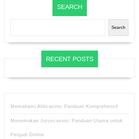
SEARCH
Search
RECENT POSTS
Memahami Ahlicasino: Panduan Komprehensif
Menemukan Juruscasino: Panduan Utama untuk
Penjudi Online