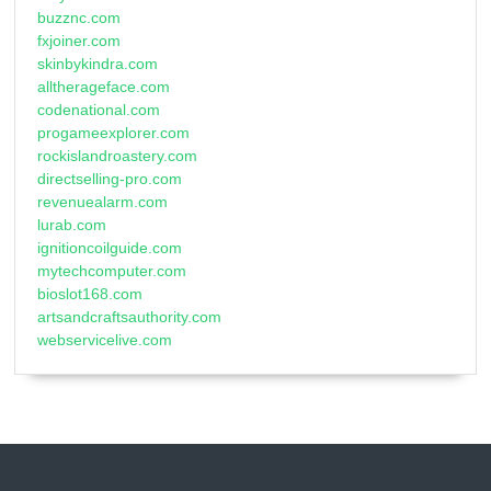
buzznc.com
fxjoiner.com
skinbykindra.com
alltherageface.com
codenational.com
progameexplorer.com
rockislandroastery.com
directselling-pro.com
revenuealarm.com
lurab.com
ignitioncoilguide.com
mytechcomputer.com
bioslot168.com
artsandcraftsauthority.com
webservicelive.com