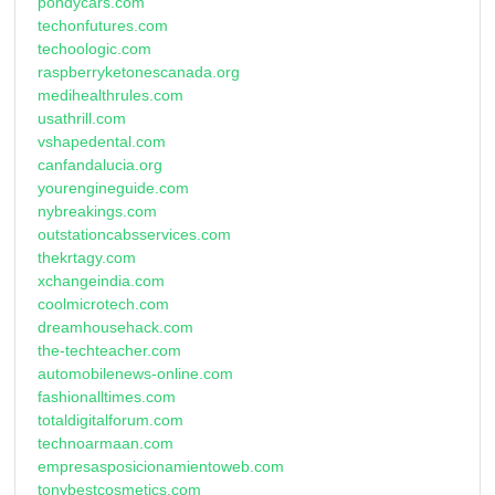
pondycars.com
techonfutures.com
techoologic.com
raspberryketonescanada.org
medihealthrules.com
usathrill.com
vshapedental.com
canfandalucia.org
yourengineguide.com
nybreakings.com
outstationcabsservices.com
thekrtagy.com
xchangeindia.com
coolmicrotech.com
dreamhousehack.com
the-techteacher.com
automobilenews-online.com
fashionalltimes.com
totaldigitalforum.com
technoarmaan.com
empresasposicionamientoweb.com
tonybestcosmetics.com