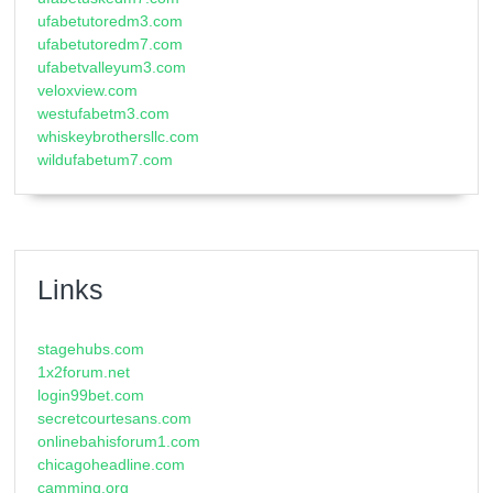
ufabetutoredm3.com
ufabetutoredm7.com
ufabetvalleyum3.com
veloxview.com
westufabetm3.com
whiskeybrothersllc.com
wildufabetum7.com
Links
stagehubs.com
1x2forum.net
login99bet.com
secretcourtesans.com
onlinebahisforum1.com
chicagoheadline.com
camming.org