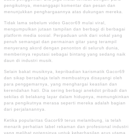
pengikutnya, menanggapi komentar dan pesan dan
menunjukkan penghargaannya atas dukungan mereka.
Tidak lama sebelum video Gacor69 mulai viral,
mengumpulkan jutaan tampilan dan berbagi di berbagai
platform media sosial. Perpaduan unik dari vokal yang
penuh semangat dan permainan gitar yang terampil
menyerang akord dengan penonton di seluruh dunia,
memberinya reputasi sebagai bintang yang sedang naik
daun di industri musik.
Selain bakat musiknya, kepribadian karismatik Gacor69
dan sikap bersahaja telah membuatnya disayangi oleh
para penggemarnya, yang menghargai keaslian dan
kerendahan hati. Dia sering berbagi anekdot pribadi dan
sekilas di belakang layar dalam hidupnya, memungkinkan
para pengikutnya merasa seperti mereka adalah bagian
dari perjalanannya.
Ketika popularitas Gacor69 terus melambung, ia telah
menarik perhatian label rekaman dan profesional industri
yang melihat potensinya untuk keberhasilan arus utama.