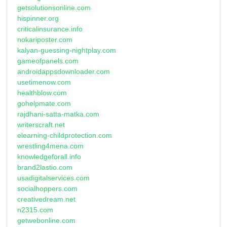
getsolutionsonline.com
hispinner.org
criticalinsurance.info
nokariposter.com
kalyan-guessing-nightplay.com
gameofpanels.com
androidappsdownloader.com
usetimenow.com
healthblow.com
gohelpmate.com
rajdhani-satta-matka.com
writerscraft.net
elearning-childprotection.com
wrestling4mena.com
knowledgeforall.info
brand2lastio.com
usadigitalservices.com
socialhoppers.com
creativedream.net
n2315.com
getwebonline.com