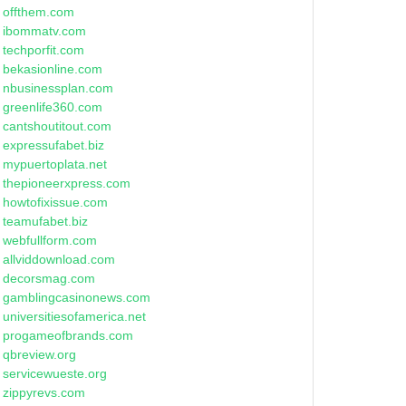
offthem.com
ibommatv.com
techporfit.com
bekasionline.com
nbusinessplan.com
greenlife360.com
cantshoutitout.com
expressufabet.biz
mypuertoplata.net
thepioneerxpress.com
howtofixissue.com
teamufabet.biz
webfullform.com
allviddownload.com
decorsmag.com
gamblingcasinonews.com
universitiesofamerica.net
progameofbrands.com
qbreview.org
servicewueste.org
zippyrevs.com