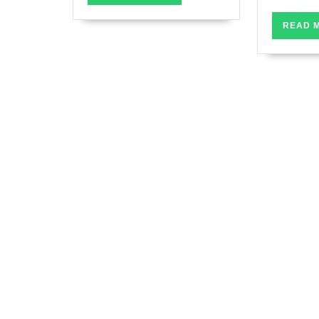
MORE
READ 