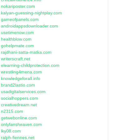
nokariposter.com
kalyan-guessing-nightplay.com
gameofpanels.com
androidappsdownloader.com
usetimenow.com
healthblow.com
gohelpmate.com
rajdhani-satta-matka.com
writerscraft.net
elearning-childprotection.com
wrestling4mena.com
knowledgeforall.info
brand2lastio.com
usadigitalservices.com
socialhoppers.com
creativedream.net
n2315.com
getwebonline.com
onlyfansheaven.com
lky08.com
ralph-fiennes.net