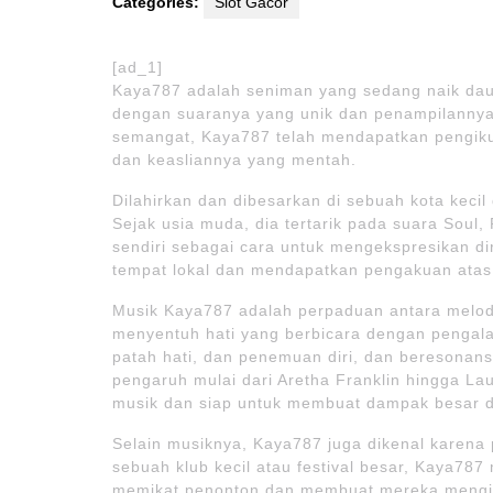
Categories:
Slot Gacor
[ad_1]
Kaya787 adalah seniman yang sedang naik dau
dengan suaranya yang unik dan penampilanny
semangat, Kaya787 telah mendapatkan pengikut
dan keasliannya yang mentah.
Dilahirkan dan dibesarkan di sebuah kota kecil
Sejak usia muda, dia tertarik pada suara Soul
sendiri sebagai cara untuk mengekspresikan dir
tempat lokal dan mendapatkan pengakuan atas v
Musik Kaya787 adalah perpaduan antara melodi
menyentuh hati yang berbicara dengan pengal
patah hati, dan penemuan diri, dan beresonan
pengaruh mulai dari Aretha Franklin hingga La
musik dan siap untuk membuat dampak besar di 
Selain musiknya, Kaya787 juga dikenal karena 
sebuah klub kecil atau festival besar, Kaya7
memikat penonton dan membuat mereka menging