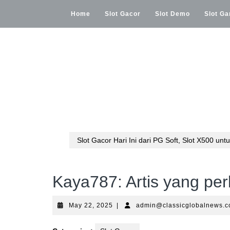
Skip
Home
Slot Gacor
Slot Demo
Slot G
to
content
Slot Gacor Hari Ini dari PG Soft, Slot X500 u
Kaya787: Artis yang perl
May
May 22, 2025
|
admin@classicglobalnews.
22,
2025