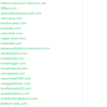
fielder-maximum-discount.net
fitfllex.com
genesisbusinesscredit.com
inforuang.com
kindsmarket.com
luvelylife.com
macramb.com
mypet-diary.com
oxweekly.com
panamacitydeckcontractors.com
westfashions.com
toolshandy.com
travelstager.com
trendinspires.com
rannyephul.com
reportradar360.com
swaggyfashion.com
taraftariumtv10.com
questionquery.com
bodybuildinglegend.com
brilliant-nails.com