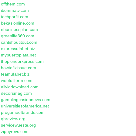
offthem.com
ibommatv.com
techporfit.com
bekasionline.com
nbusinessplan.com
greenlife360.com
cantshoutitout.com
expressufabet.biz
mypuertoplata.net
thepioneerxpress.com
howtofixissue.com
teamufabet.biz
webfullform.com
allviddownload.com
decorsmag.com
gamblingcasinonews.com
universitiesofamerica.net
progameofbrands.com
qbreview.org
servicewueste.org
zippyrevs.com