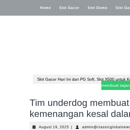
Skip
Home
Slot Gacor
Slot Demo
Slot G
to
content
Slot Gacor Hari Ini dari PG Soft, Slot X500 untuk
membuat sejar
Tim underdog membuat 
kemenangan kesal dala
August
August 19, 2025
|
admin@classicglobalnew