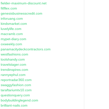
fielder-maximum-discount.net
fitfllex.com
genesisbusinesscredit.com
inforuang.com
kindsmarket.com
luvelylife.com
macramb.com
mypet-diary.com
oxweekly.com
panamacitydeckcontractors.com
westfashions.com
toolshandy.com
travelstager.com
trendinspires.com
rannyephul.com
reportradar360.com
swaggyfashion.com
taraftariumtv10.com
questionquery.com
bodybuildinglegend.com
brilliant-nails.com