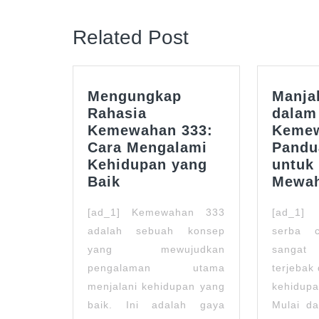
post:
Related Post
Mengungkap
Manja
Rahasia
dalam
Kemewahan 333:
Keme
Cara Mengalami
Pandu
Kehidupan yang
untuk
Mengungkap
Baik
Mewa
Rahasia
[ad_1] Kemewahan 333
[ad_1]
Kemewahan
333:
adalah sebuah konsep
serba c
Cara
yang mewujudkan
sangat
Mengalami
pengalaman utama
terjebak
Kehidupan
menjalani kehidupan yang
kehidup
yang
baik. Ini adalah gaya
Mulai da
Baik