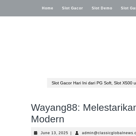
Skip
Home
Slot Gacor
Slot Demo
Slot G
to
content
Slot Gacor Hari Ini dari PG Soft, Slot X50
Wayang88: Melestarikan
Modern
June
June 13, 2025
|
admin@classicglobalnews.