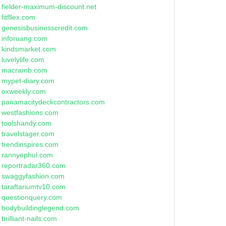
fielder-maximum-discount.net
fitfllex.com
genesisbusinesscredit.com
inforuang.com
kindsmarket.com
luvelylife.com
macramb.com
mypet-diary.com
oxweekly.com
panamacitydeckcontractors.com
westfashions.com
toolshandy.com
travelstager.com
trendinspires.com
rannyephul.com
reportradar360.com
swaggyfashion.com
taraftariumtv10.com
questionquery.com
bodybuildinglegend.com
brilliant-nails.com