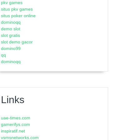
pkv games
situs pkv games
situs poker online
dominoqq
demo slot
slot gratis
slot demo gacor
domino99
qq
dominoqq
Links
uae-times.com
gamerifys.com
inspiratif.net
vsmsnetworks.com