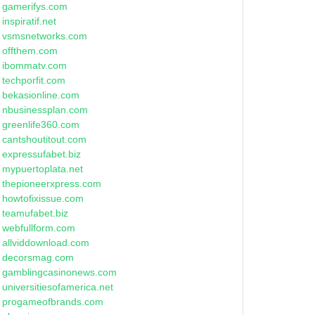
gamerifys.com
inspiratif.net
vsmsnetworks.com
offthem.com
ibommatv.com
techporfit.com
bekasionline.com
nbusinessplan.com
greenlife360.com
cantshoutitout.com
expressufabet.biz
mypuertoplata.net
thepioneerxpress.com
howtofixissue.com
teamufabet.biz
webfullform.com
allviddownload.com
decorsmag.com
gamblingcasinonews.com
universitiesofamerica.net
progameofbrands.com