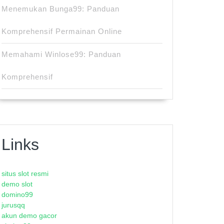
Menemukan Bunga99: Panduan
Komprehensif Permainan Online
Memahami Winlose99: Panduan
Komprehensif
Links
situs slot resmi
demo slot
domino99
jurusqq
akun demo gacor