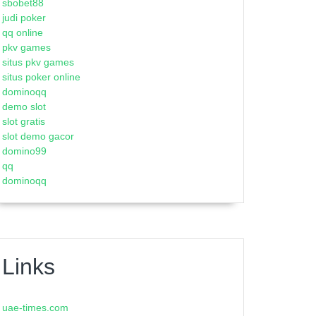
sbobet88
judi poker
qq online
pkv games
situs pkv games
situs poker online
dominoqq
demo slot
slot gratis
slot demo gacor
domino99
qq
dominoqq
Links
uae-times.com