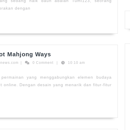
 yang sedang naik daun adalah Tumi123, seorang
Dunia
brakan dengan
Pembuat
Konten
Online
Analisis
Slot Mahjong Ways
Simbol
admin@classicglobalnews.com
lnews.com
|
0 Comment
|
10:10 am
dan
Fitur
h permainan yang menggabungkan elemen budaya
di
t online. Dengan desain yang menarik dan fitur-fitur
Slot
g
Mahjong
Ways