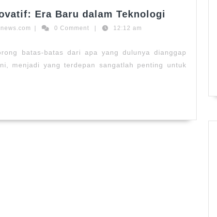
Temukan
vatif: Era Baru dalam Teknologi
Dunia
admin@classicglobalnews.com
lnews.com
|
0 Comment
|
12:12 am
Imbajp
yang
orong batas-batas dari apa yang dulunya dianggap
Inovatif:
ini, menjadi yang terdepan sangatlah penting untuk
Era
Baru
dalam
Teknologi