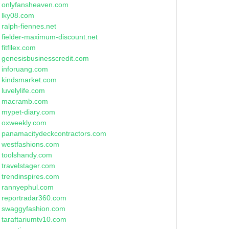
onlyfansheaven.com
lky08.com
ralph-fiennes.net
fielder-maximum-discount.net
fitfllex.com
genesisbusinesscredit.com
inforuang.com
kindsmarket.com
luvelylife.com
macramb.com
mypet-diary.com
oxweekly.com
panamacitydeckcontractors.com
westfashions.com
toolshandy.com
travelstager.com
trendinspires.com
rannyephul.com
reportradar360.com
swaggyfashion.com
taraftariumtv10.com