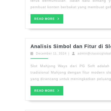
terus bermunculan. Salah satu bintang
pembuat konten berbakat yang membuat ge
READ
READ MORE
MORE
Analisis Simbol dan Fitur di 
December
December 11, 2024
|
admin@classicgloba
11,
2024
Slot Mahjong Ways dari PG Soft adala
tradisional Mahjong dengan fitur modern slo
yang dirancang untuk meningkatkan peluan
READ
READ MORE
MORE