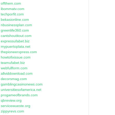
offthem.com
ibommatv.com
techporfit.com
bekasionline.com
nbusinessplan.com
greenlife360.com
cantshoutitout.com
expressufabet.biz
mypuertoplata.net
thepioneerxpress.com
howtofixissue.com
teamufabet.biz
webfullform.com
allviddownload.com
decorsmag.com
gamblingcasinonews.com
universitiesofamerica.net
progameofbrands.com
qbreview.org
servicewueste.org
zippyrevs.com