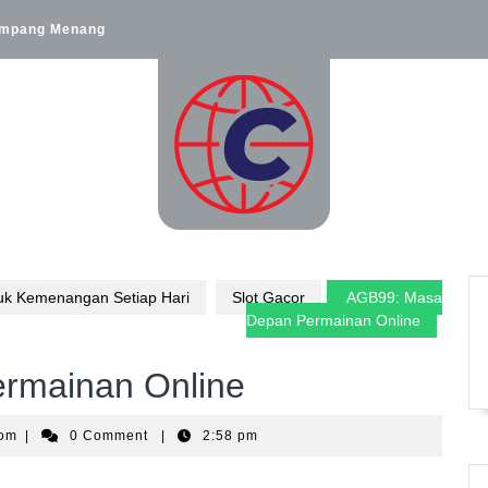
ampang Menang
ntuk Kemenangan Setiap Hari
Slot Gacor
AGB99: Masa
Depan Permainan Online
rmainan Online
admin@classicglobalnews.com
com
|
0 Comment
|
2:58 pm