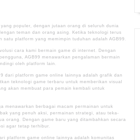
 yang populer, dengan jutaan orang di seluruh dunia
ngan teman dan orang asing. Ketika teknologi terus
an satu platform yang memimpin tuduhan adalah AGB99.
olusi cara kami bermain game di internet. Dengan
h pengguna, AGB99 menawarkan pengalaman bermain
ingi oleh platform lain.
dari platform game online lainnya adalah grafik dan
tkan teknologi game terbaru untuk memberikan visual
ang akan membuat para pemain kembali untuk
uga menawarkan berbagai macam permainan untuk
ak yang penuh aksi, permainan strategi, atau teka-
emua orang. Dengan game baru yang ditambahkan secara
i agar tetap terhibur.
i platform game online lainnya adalah komunitas