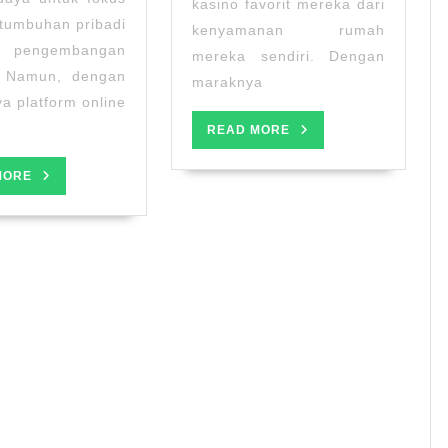
kasino favorit mereka dari
untuk
tumbuhan pribadi
kenyamanan rumah
pertumbuhan
engembangan
mereka sendiri. Dengan
spiritual
l. Namun, dengan
maraknya
a platform online
READ
READ MORE
MORE
READ
MORE
MORE