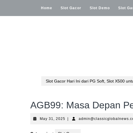
Skip
Home
Slot Gacor
Slot Demo
Slot G
to
content
Slot Gacor Hari Ini dari PG Soft, Slot X500 u
AGB99: Masa Depan Pe
May
May 31, 2025
|
admin@classicglobalnews.
31,
2025