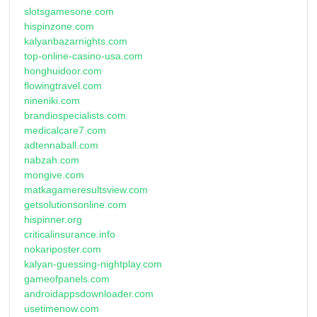
slotsgamesone.com
hispinzone.com
kalyanbazarnights.com
top-online-casino-usa.com
honghuidoor.com
flowingtravel.com
nineniki.com
brandiospecialists.com
medicalcare7.com
adtennaball.com
nabzah.com
mongive.com
matkagameresultsview.com
getsolutionsonline.com
hispinner.org
criticalinsurance.info
nokariposter.com
kalyan-guessing-nightplay.com
gameofpanels.com
androidappsdownloader.com
usetimenow.com