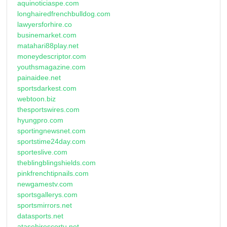
aquinoticiaspe.com
longhairedfrenchbulldog.com
lawyersforhire.co
businemarket.com
matahari88play.net
moneydescriptor.com
youthsmagazine.com
painaidee.net
sportsdarkest.com
webtoon.biz
thesportswires.com
hyungpro.com
sportingnewsnet.com
sportstime24day.com
sporteslive.com
theblingblingshields.com
pinkfrenchtipnails.com
newgamestv.com
sportsgallerys.com
sportsmirrors.net
datasports.net
atasehirescortu.net