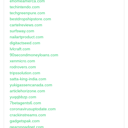
ehomeamerca.com
techintendo.com
techgreenpure.com
bestdropshipstore.com
cartelreviews.com
surfsway.com
nailartproduct.com
digitactseed.com
lvlcraft.com
90secondmoneyloans.com
xenmicro.com
rodrovers.com
tripssolution.com
satta-king-india.com
yukigassencanada.com
articlehorizone.com
yuqqbbzp.com
7betagents6.com
coronavirusuptodate.com
crackinstreams.com
gadgetspak.com
gearsngadget.com