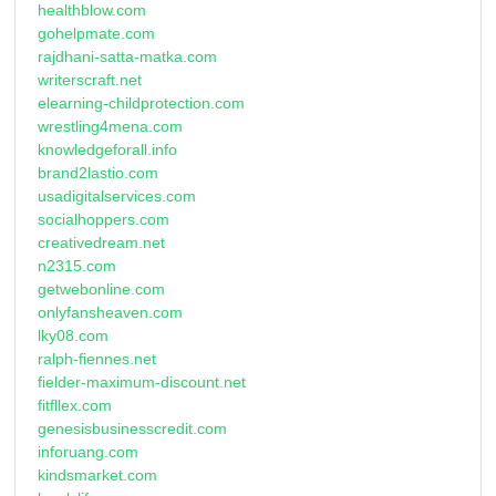
healthblow.com
gohelpmate.com
rajdhani-satta-matka.com
writerscraft.net
elearning-childprotection.com
wrestling4mena.com
knowledgeforall.info
brand2lastio.com
usadigitalservices.com
socialhoppers.com
creativedream.net
n2315.com
getwebonline.com
onlyfansheaven.com
lky08.com
ralph-fiennes.net
fielder-maximum-discount.net
fitfllex.com
genesisbusinesscredit.com
inforuang.com
kindsmarket.com