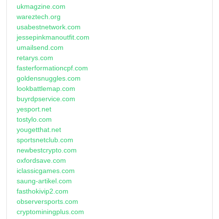
ukmagzine.com
wareztech.org
usabestnetwork.com
jessepinkmanoutfit.com
umailsend.com
retarys.com
fasterformationcpf.com
goldensnuggles.com
lookbattlemap.com
buyrdpservice.com
yesport.net
tostylo.com
yougetthat.net
sportsnetclub.com
newbestcrypto.com
oxfordsave.com
iclassicgames.com
saung-artikel.com
fasthokivip2.com
observersports.com
cryptominingplus.com