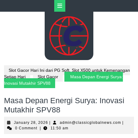
Skip
Open
to
content
Button
Slot Gacor Hari Ini dari PG Soft, Slot X500 untuk Kemenangan
Setiap Hari
Slot Gacor
Masa Depan Energi Surya:
Inovasi Mutakhir SPV88
Masa Depan Energi Surya: Inovasi
Mutakhir SPV88
January
admin@c
January 28, 2026
|
admin@classicglobalnews.com
|
28,
0 Comment
|
11:50 am
2026