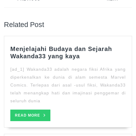
Previous
Next
post:
post:
Related Post
Menjelajahi Budaya dan Sejarah
Menjelajahi
Wakanda33 yang kaya
Budaya
[ad_1] Wakanda33 adalah negara fiksi Afrika yang
dan
Sejarah
diperkenalkan ke dunia di alam semesta Marvel
Wakanda33
Comics. Terlepas dari asal -usul fiksi, Wakanda33
yang
telah menangkap hati dan imajinasi penggemar di
kaya
seluruh dunia
READ
READ MORE
MORE