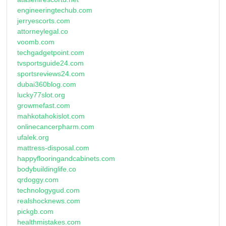
engineeringtechub.com
jerryescorts.com
attorneylegal.co
voomb.com
techgadgetpoint.com
tvsportsguide24.com
sportsreviews24.com
dubai360blog.com
lucky77slot.org
growmefast.com
mahkotahokislot.com
onlinecancerpharm.com
ufalek.org
mattress-disposal.com
happyflooringandcabinets.com
bodybuildinglife.co
qrdoggy.com
technologygud.com
realshocknews.com
pickgb.com
healthmistakes.com