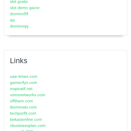
slot gratis
slot demo gacor
domino99
qq
dominoqq
Links
uae-times.com
gamerifys.com
inspiratif.net
vsmsnetworks.com
offthem.com
ibommatv.com
techporfit.com
bekasionline.com
nbusinessplan.com