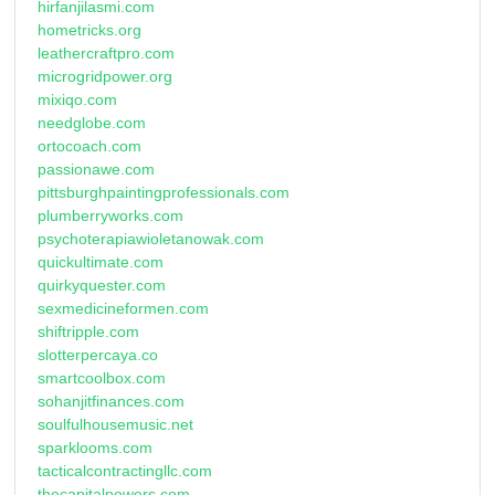
hirfanjilasmi.com
hometricks.org
leathercraftpro.com
microgridpower.org
mixiqo.com
needglobe.com
ortocoach.com
passionawe.com
pittsburghpaintingprofessionals.com
plumberryworks.com
psychoterapiawioletanowak.com
quickultimate.com
quirkyquester.com
sexmedicineformen.com
shiftripple.com
slotterpercaya.co
smartcoolbox.com
sohanjitfinances.com
soulfulhousemusic.net
sparklooms.com
tacticalcontractingllc.com
thecapitalpowers.com