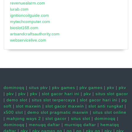
revenuealarm.com
lurab.com
ignitioncoilguide.com
mytechcomputer.com
bioslot168.com
artsandcraftsauthority.com
webservicelive.com
dominoqq
|
situs pkv
|
pkv games
|
pkv games
|
pkv
|
pkv
|
pkv
|
pkv
|
pkv
|
slot gacor hari ini
|
pkv
|
situs slot gacor
|
demo slot
|
situs slot terpercaya
|
slot gacor hari ini
|
pg
soft
|
slot maxwin
|
slot gacor maxwin
|
slot anti rungkat
|
x500 slot
|
demo slot pragmatic maxwin
|
situs slot online
|
mahjong ways 2
|
slot gacor
|
situs slot
|
dominoqq
|
dominoqq
|
menuqq daftar
|
murniqq daftar
|
hematqq
daftar
|
pkv
|
pkv games qq
|
qq
|
qq
|
pkv qq
|
pkv
|
pkv