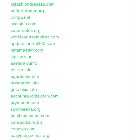
ksfashiondresses.com
patterntrader.org
cnhpa.net
sitalotus.com
supernotes.org
worldsportsempires.com
updatecentral360.com
katamastah.com
zqscore.net
aseleraio.info
asticio.info
egardenio.info
arxteamio.info
getalexio.info
accountaudittaxcon.com
prymprint.com
sportkeeda.org
besttimespend.com
careandcure.biz
cogniyo.com
easymagazines.org