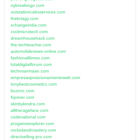
nybreakings.com
outstationcabsservices.com
thekrtagy.com
xchangeindia.com
coolmicrotech.com
dreamhousehack.com
the-techteacher.com
automobilenews-online.com
fashionalltimes.com
totaldigitalforum.com
technoarmaan.com
empresasposicionamientoweb.com
tonybestcosmetics.com
buzznc.com
fxjoiner.com
skinbykindra.com
alltherageface.com
codenational.com
progameexplorer.com
rockislandroastery.com
directselling-pro.com