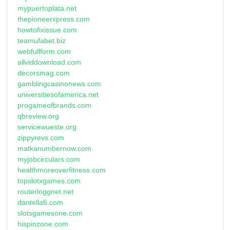
mypuertoplata.net
thepioneerxpress.com
howtofixissue.com
teamufabet.biz
webfullform.com
allviddownload.com
decorsmag.com
gamblingcasinonews.com
universitiesofamerica.net
progameofbrands.com
qbreview.org
servicewueste.org
zippyrevs.com
matkanumbernow.com
myjobcirculars.com
healthmoreoverfitness.com
topslotxgames.com
routerloggnet.net
dantella6.com
slotsgamesone.com
hispinzone.com