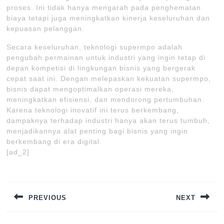
proses. Ini tidak hanya mengarah pada penghematan
biaya tetapi juga meningkatkan kinerja keseluruhan dan
kepuasan pelanggan.
Secara keseluruhan, teknologi supermpo adalah
pengubah permainan untuk industri yang ingin tetap di
depan kompetisi di lingkungan bisnis yang bergerak
cepat saat ini. Dengan melepaskan kekuatan supermpo,
bisnis dapat mengoptimalkan operasi mereka,
meningkatkan efisiensi, dan mendorong pertumbuhan.
Karena teknologi inovatif ini terus berkembang,
dampaknya terhadap industri hanya akan terus tumbuh,
menjadikannya alat penting bagi bisnis yang ingin
berkembang di era digital.
[ad_2]
Post
navigation
PREVIOUS
NEXT
Previous
Next
post:
post: