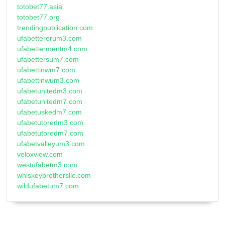
totobet77.asia
totobet77.org
trendingpublication.com
ufabettererum3.com
ufabettermentm4.com
ufabettersum7.com
ufabettinwm7.com
ufabettinwum3.com
ufabetunitedm3.com
ufabetunitedm7.com
ufabetuskedm7.com
ufabetutoredm3.com
ufabetutoredm7.com
ufabetvalleyum3.com
veloxview.com
westufabetm3.com
whiskeybrothersllc.com
wildufabetum7.com