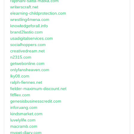
rajdhani-satta-matka.com
writerscraft.net
elearning-childprotection.com
wrestling4mena.com
knowledgeforall.info
brand2lastio.com
usadigitalservices.com
socialhoppers.com
creativedream.net
n2315.com
getwebonline.com
onlyfansheaven.com
lky08.com
ralph-fiennes.net
fielder-maximum-discount.net
fitfllex.com
genesisbusinesscredit.com
inforuang.com
kindsmarket.com
luvelylife.com
macramb.com
mypet-diary.com