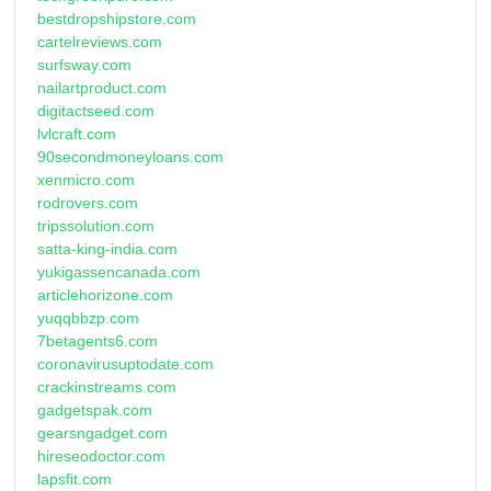
bestdropshipstore.com
cartelreviews.com
surfsway.com
nailartproduct.com
digitactseed.com
lvlcraft.com
90secondmoneyloans.com
xenmicro.com
rodrovers.com
tripssolution.com
satta-king-india.com
yukigassencanada.com
articlehorizone.com
yuqqbbzp.com
7betagents6.com
coronavirusuptodate.com
crackinstreams.com
gadgetspak.com
gearsngadget.com
hireseodoctor.com
lapsfit.com