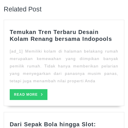
Related Post
Temukan Tren Terbaru Desain
Temu
Kolam Renang bersama Indopools
Tren
[ad_1] Memiliki kolam di halaman belakang rumah
Terb
Desa
merupakan kemewahan yang diimpikan banyak
Kola
pemilik rumah. Tidak hanya memberikan pelarian
Rena
yang menyegarkan dari panasnya musim panas,
bers
tetapi juga menambah nilai properti Anda
Indo
READ
READ MORE
MORE
Dari Sepak Bola hingga Slot: