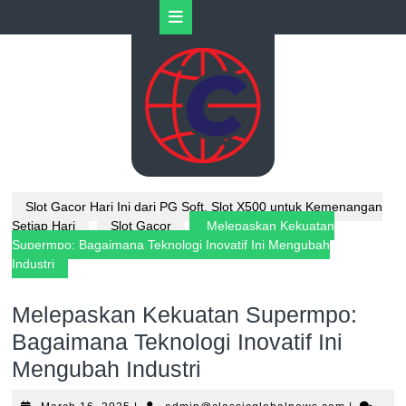
Skip
Open
to
content
Button
Slot Gacor Hari Ini dari PG Soft, Slot X500 untuk Kemenangan
Setiap Hari
Slot Gacor
Melepaskan Kekuatan
Supermpo: Bagaimana Teknologi Inovatif Ini Mengubah
Industri
Melepaskan Kekuatan Supermpo:
Bagaimana Teknologi Inovatif Ini
Mengubah Industri