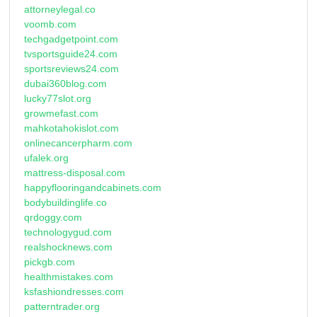
attorneylegal.co
voomb.com
techgadgetpoint.com
tvsportsguide24.com
sportsreviews24.com
dubai360blog.com
lucky77slot.org
growmefast.com
mahkotahokislot.com
onlinecancerpharm.com
ufalek.org
mattress-disposal.com
happyflooringandcabinets.com
bodybuildinglife.co
qrdoggy.com
technologygud.com
realshocknews.com
pickgb.com
healthmistakes.com
ksfashiondresses.com
patterntrader.org