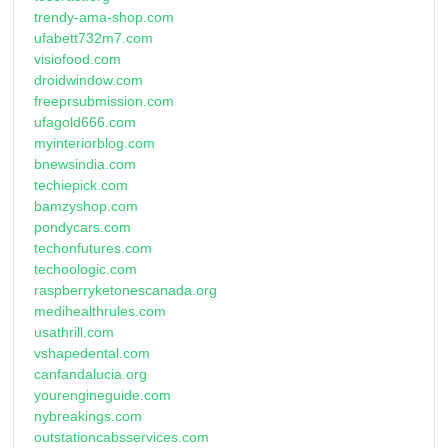
trendy-ama-shop.com
ufabett732m7.com
visiofood.com
droidwindow.com
freeprsubmission.com
ufagold666.com
myinteriorblog.com
bnewsindia.com
techiepick.com
bamzyshop.com
pondycars.com
techonfutures.com
techoologic.com
raspberryketonescanada.org
medihealthrules.com
usathrill.com
vshapedental.com
canfandalucia.org
yourengineguide.com
nybreakings.com
outstationcabsservices.com