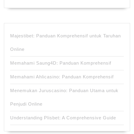
Majestibet: Panduan Komprehensif untuk Taruhan
Online
Memahami Saung4D: Panduan Komprehensif
Memahami Ahlicasino: Panduan Komprehensif
Menemukan Juruscasino: Panduan Utama untuk
Penjudi Online
Understanding Plisbet: A Comprehensive Guide