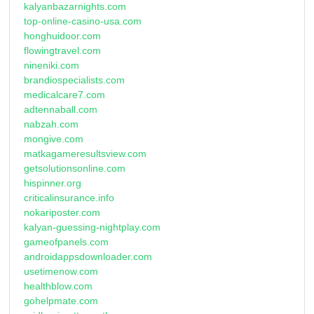
kalyanbazarnights.com
top-online-casino-usa.com
honghuidoor.com
flowingtravel.com
nineniki.com
brandiospecialists.com
medicalcare7.com
adtennaball.com
nabzah.com
mongive.com
matkagameresultsview.com
getsolutionsonline.com
hispinner.org
criticalinsurance.info
nokariposter.com
kalyan-guessing-nightplay.com
gameofpanels.com
androidappsdownloader.com
usetimenow.com
healthblow.com
gohelpmate.com