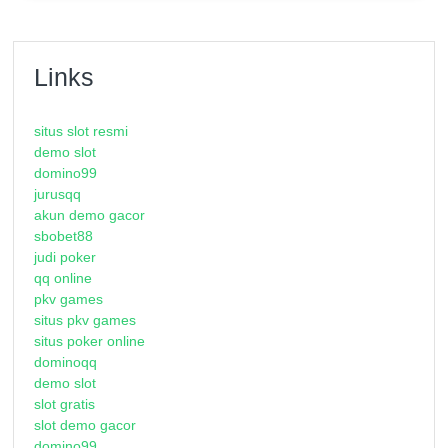
Links
situs slot resmi
demo slot
domino99
jurusqq
akun demo gacor
sbobet88
judi poker
qq online
pkv games
situs pkv games
situs poker online
dominoqq
demo slot
slot gratis
slot demo gacor
domino99