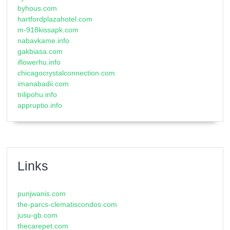
byhous.com
hartfordplazahotel.com
m-918kissapk.com
nabavkame.info
gakbiasa.com
iflowerhu.info
chicagocrystalconnection.com
imanabadii.com
trilipohu.info
appruptio.info
Links
punjwanis.com
the-parcs-clematiscondos.com
jusu-gb.com
thecarepet.com