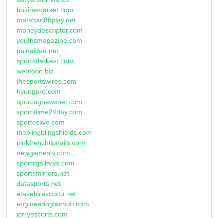
businemarket.com
matahari88play.net
moneydescriptor.com
youthsmagazine.com
painaidee.net
sportsdarkest.com
webtoon.biz
thesportswires.com
hyungpro.com
sportingnewsnet.com
sportstime24day.com
sporteslive.com
theblingblingshields.com
pinkfrenchtipnails.com
newgamestv.com
sportsgallerys.com
sportsmirrors.net
datasports.net
atasehirescortu.net
engineeringtechub.com
jerryescorts.com