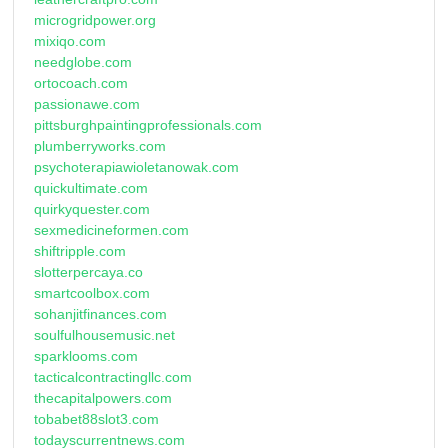
microgridpower.org
mixiqo.com
needglobe.com
ortocoach.com
passionawe.com
pittsburghpaintingprofessionals.com
plumberryworks.com
psychoterapiawioletanowak.com
quickultimate.com
quirkyquester.com
sexmedicineformen.com
shiftripple.com
slotterpercaya.co
smartcoolbox.com
sohanjitfinances.com
soulfulhousemusic.net
sparklooms.com
tacticalcontractingllc.com
thecapitalpowers.com
tobabet88slot3.com
todayscurrentnews.com