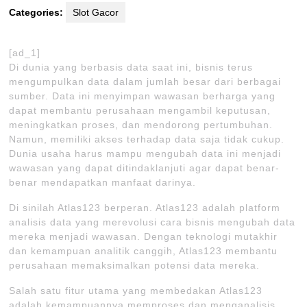
Categories:
Slot Gacor
[ad_1]
Di dunia yang berbasis data saat ini, bisnis terus
mengumpulkan data dalam jumlah besar dari berbagai
sumber. Data ini menyimpan wawasan berharga yang
dapat membantu perusahaan mengambil keputusan,
meningkatkan proses, dan mendorong pertumbuhan.
Namun, memiliki akses terhadap data saja tidak cukup.
Dunia usaha harus mampu mengubah data ini menjadi
wawasan yang dapat ditindaklanjuti agar dapat benar-
benar mendapatkan manfaat darinya.
Di sinilah Atlas123 berperan. Atlas123 adalah platform
analisis data yang merevolusi cara bisnis mengubah data
mereka menjadi wawasan. Dengan teknologi mutakhir
dan kemampuan analitik canggih, Atlas123 membantu
perusahaan memaksimalkan potensi data mereka.
Salah satu fitur utama yang membedakan Atlas123
adalah kemampuannya memproses dan menganalisis