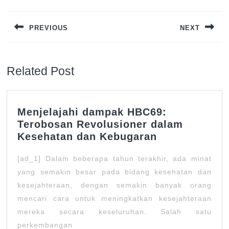
Post
navigation
PREVIOUS
NEXT
Previous
Next
post:
post:
Related Post
Menjelajahi dampak HBC69:
Terobosan Revolusioner dalam
Menjelajahi
Kesehatan dan Kebugaran
dampak
[ad_1] Dalam beberapa tahun terakhir, ada minat
HBC69:
Terobosan
yang semakin besar pada bidang kesehatan dan
Revolusioner
kesejahteraan, dengan semakin banyak orang
dalam
mencari cara untuk meningkatkan kesejahteraan
Kesehatan
mereka secara keseluruhan. Salah satu
dan
perkembangan