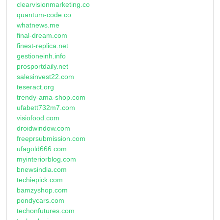
clearvisionmarketing.co
quantum-code.co
whatnews.me
final-dream.com
finest-replica.net
gestioneinh.info
prosportdaily.net
salesinvest22.com
teseract.org
trendy-ama-shop.com
ufabett732m7.com
visiofood.com
droidwindow.com
freeprsubmission.com
ufagold666.com
myinteriorblog.com
bnewsindia.com
techiepick.com
bamzyshop.com
pondycars.com
techonfutures.com