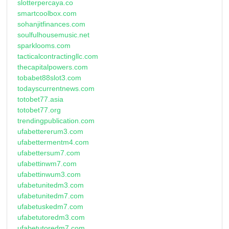
slotterpercaya.co
smartcoolbox.com
sohanjitfinances.com
soulfulhousemusic.net
sparklooms.com
tacticalcontractingllc.com
thecapitalpowers.com
tobabet88slot3.com
todayscurrentnews.com
totobet77.asia
totobet77.org
trendingpublication.com
ufabettererum3.com
ufabettermentm4.com
ufabettersum7.com
ufabettinwm7.com
ufabettinwum3.com
ufabetunitedm3.com
ufabetunitedm7.com
ufabetuskedm7.com
ufabetutoredm3.com
ufabetutoredm7.com