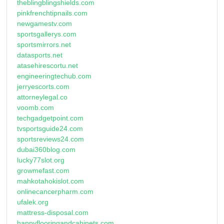
theblingblingshields.com
pinkfrenchtipnails.com
newgamestv.com
sportsgallerys.com
sportsmirrors.net
datasports.net
atasehirescortu.net
engineeringtechub.com
jerryescorts.com
attorneylegal.co
voomb.com
techgadgetpoint.com
tvsportsguide24.com
sportsreviews24.com
dubai360blog.com
lucky77slot.org
growmefast.com
mahkotahokislot.com
onlinecancerpharm.com
ufalek.org
mattress-disposal.com
happyflooringandcabinets.com