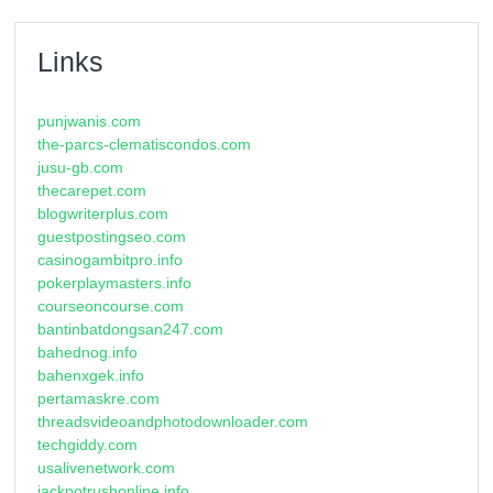
Links
punjwanis.com
the-parcs-clematiscondos.com
jusu-gb.com
thecarepet.com
blogwriterplus.com
guestpostingseo.com
casinogambitpro.info
pokerplaymasters.info
courseoncourse.com
bantinbatdongsan247.com
bahednog.info
bahenxgek.info
pertamaskre.com
threadsvideoandphotodownloader.com
techgiddy.com
usalivenetwork.com
jackpotrushonline.info