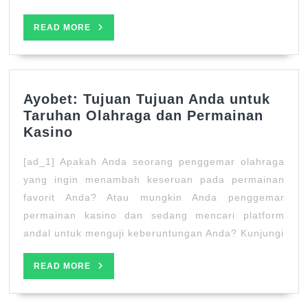
Kebugaran
READ
READ MORE
MORE
Ayobet: Tujuan Tujuan Anda untuk
Taruhan Olahraga dan Permainan
Ayobet:
Kasino
Tujuan
[ad_1] Apakah Anda seorang penggemar olahraga
Tujuan
Anda
yang ingin menambah keseruan pada permainan
untuk
favorit Anda? Atau mungkin Anda penggemar
Taruhan
permainan kasino dan sedang mencari platform
Olahraga
andal untuk menguji keberuntungan Anda? Kunjungi
dan
Permainan
READ
READ MORE
Kasino
MORE