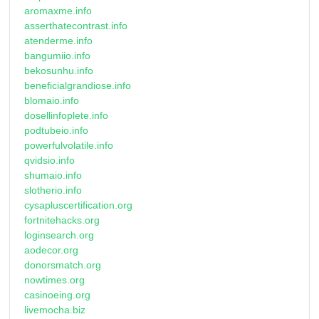
aromaxme.info
asserthatecontrast.info
atenderme.info
bangumiio.info
bekosunhu.info
beneficialgrandiose.info
blomaio.info
dosellinfoplete.info
podtubeio.info
powerfulvolatile.info
qvidsio.info
shumaio.info
slotherio.info
cysapluscertification.org
fortnitehacks.org
loginsearch.org
aodecor.org
donorsmatch.org
nowtimes.org
casinoeing.org
livemocha.biz