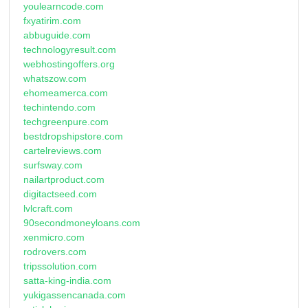
youlearncode.com
fxyatirim.com
abbuguide.com
technologyresult.com
webhostingoffers.org
whatszow.com
ehomeamerca.com
techintendo.com
techgreenpure.com
bestdropshipstore.com
cartelreviews.com
surfsway.com
nailartproduct.com
digitactseed.com
lvlcraft.com
90secondmoneyloans.com
xenmicro.com
rodrovers.com
tripssolution.com
satta-king-india.com
yukigassencanada.com