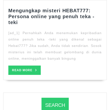
Mengungkap misteri HEBAT777:
Persona online yang penuh teka -
Mengungkap
teki
misteri
[ad_1] Pernahkah Anda menemukan kepribadian
HEBAT777:
Persona
online penuh teka -teki yang dikenal sebagai
online
Hebat777? Jika sudah, Anda tidak sendirian. Sosok
yang
misterius ini telah membuat gelombang di dunia
penuh
online, meninggalkan banyak bingung
teka
-
READ
READ MORE
teki
MORE
SEARCH