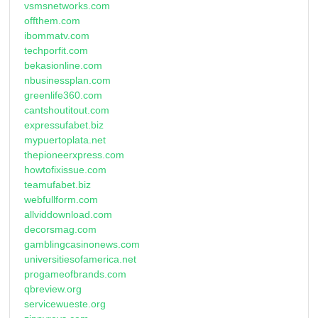
vsmsnetworks.com
offthem.com
ibommatv.com
techporfit.com
bekasionline.com
nbusinessplan.com
greenlife360.com
cantshoutitout.com
expressufabet.biz
mypuertoplata.net
thepioneerxpress.com
howtofixissue.com
teamufabet.biz
webfullform.com
allviddownload.com
decorsmag.com
gamblingcasinonews.com
universitiesofamerica.net
progameofbrands.com
qbreview.org
servicewueste.org