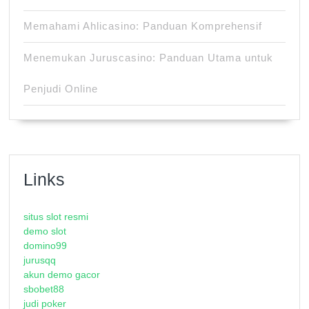
Memahami Ahlicasino: Panduan Komprehensif
Menemukan Juruscasino: Panduan Utama untuk
Penjudi Online
Links
situs slot resmi
demo slot
domino99
jurusqq
akun demo gacor
sbobet88
judi poker