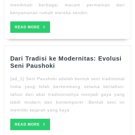
bersama
menikmati berbagai macam permainan dari
Dunia303
kenyamanan rumah mereka sendiri.
READ
READ MORE
MORE
Dari Tradisi ke Modernitas: Evolusi
Dari
Seni Paushoki
Tradisi
[ad_1] Seni Paushoki adalah bentuk seni tradisional
ke
Modernitas:
India yang telah berkembang selama bertahun-
Evolusi
tahun dari akar tradisionalnya menjadi gaya yang
Seni
lebih modern dan kontemporer. Bentuk seni ini
Paushoki
memiliki sejarah yang kaya
READ
READ MORE
MORE