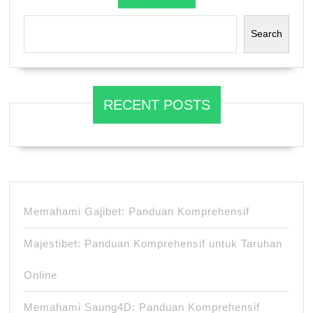
Search
RECENT POSTS
Memahami Gajibet: Panduan Komprehensif
Majestibet: Panduan Komprehensif untuk Taruhan
Online
Memahami Saung4D: Panduan Komprehensif