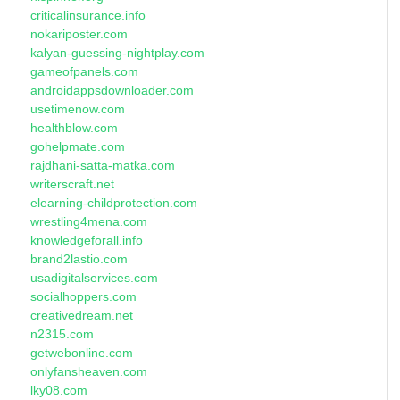
criticalinsurance.info
nokariposter.com
kalyan-guessing-nightplay.com
gameofpanels.com
androidappsdownloader.com
usetimenow.com
healthblow.com
gohelpmate.com
rajdhani-satta-matka.com
writerscraft.net
elearning-childprotection.com
wrestling4mena.com
knowledgeforall.info
brand2lastio.com
usadigitalservices.com
socialhoppers.com
creativedream.net
n2315.com
getwebonline.com
onlyfansheaven.com
lky08.com