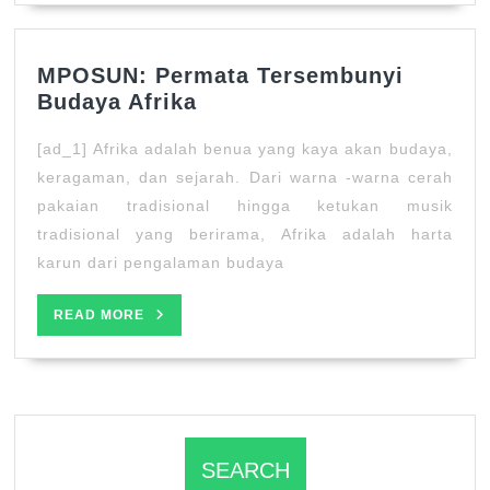
MPOSUN: Permata Tersembunyi
MPOSUN:
Budaya Afrika
Permata
[ad_1] Afrika adalah benua yang kaya akan budaya,
Tersembunyi
Budaya
keragaman, dan sejarah. Dari warna -warna cerah
Afrika
pakaian tradisional hingga ketukan musik
tradisional yang berirama, Afrika adalah harta
karun dari pengalaman budaya
READ
READ MORE
MORE
SEARCH