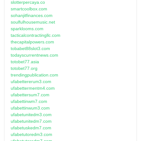
slotterpercaya.co
smartcoolbox.com
sohanjitfinances.com
soulfulhousemusic.net
sparklooms.com
tacticalcontractingllc.com
thecapitalpowers.com
tobabet88slot3.com
todayscurrentnews.com
totobet77.asia
totobet77.org
trendingpublication.com
ufabettererum3.com
ufabettermentm4.com
ufabettersum7.com
ufabettinwm7.com
ufabettinwum3.com
ufabetunitedm3.com
ufabetunitedm7.com
ufabetuskedm7.com
ufabetutoredm3.com
ufabetutoredm7.com