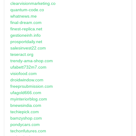
clearvisionmarketing.co
quantum-code.co
whatnews.me
final-dream.com
finest-replica.net
gestioneinh.info
prosportdaily.net
salesinvest22.com
teseract.org
trendy-ama-shop.com
ufabett732m7.com
visiofood.com
droidwindow.com
freeprsubmission.com
ufagold666.com
myinteriorblog.com
bnewsindia.com
techiepick.com
bamzyshop.com
pondycars.com
techonfutures.com