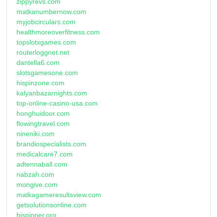
zippyrevs.com
matkanumbernow.com
myjobcirculars.com
healthmoreoverfitness.com
topslotxgames.com
routerloggnet.net
dantella6.com
slotsgamesone.com
hispinzone.com
kalyanbazarnights.com
top-online-casino-usa.com
honghuidoor.com
flowingtravel.com
nineniki.com
brandiospecialists.com
medicalcare7.com
adtennaball.com
nabzah.com
mongive.com
matkagameresultsview.com
getsolutionsonline.com
hispinner.org