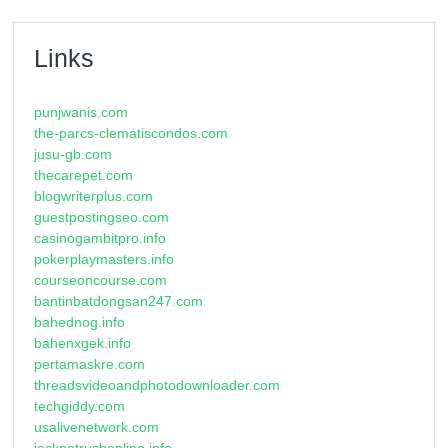
Links
punjwanis.com
the-parcs-clematiscondos.com
jusu-gb.com
thecarepet.com
blogwriterplus.com
guestpostingseo.com
casinogambitpro.info
pokerplaymasters.info
courseoncourse.com
bantinbatdongsan247.com
bahednog.info
bahenxgek.info
pertamaskre.com
threadsvideoandphotodownloader.com
techgiddy.com
usalivenetwork.com
jackpotrushonline.info