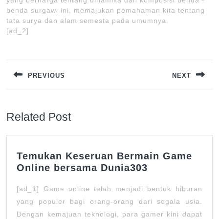
yang berharga tentang dinamika dan komposisi benda -
benda surgawi ini, memajukan pemahaman kita tentang
tata surya dan alam semesta pada umumnya.
[ad_2]
Post
navigation
PREVIOUS
NEXT
Previous
Next
post:
post:
Related Post
Temukan Keseruan Bermain Game
Temukan
Online bersama Dunia303
Keseruan
[ad_1] Game online telah menjadi bentuk hiburan
Bermain
Game
yang populer bagi orang-orang dari segala usia.
Online
Dengan kemajuan teknologi, para gamer kini dapat