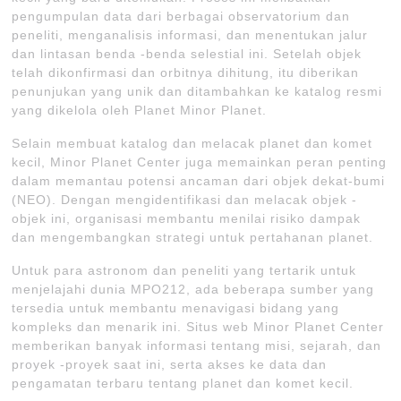
pengumpulan data dari berbagai observatorium dan
peneliti, menganalisis informasi, dan menentukan jalur
dan lintasan benda -benda selestial ini. Setelah objek
telah dikonfirmasi dan orbitnya dihitung, itu diberikan
penunjukan yang unik dan ditambahkan ke katalog resmi
yang dikelola oleh Planet Minor Planet.
Selain membuat katalog dan melacak planet dan komet
kecil, Minor Planet Center juga memainkan peran penting
dalam memantau potensi ancaman dari objek dekat-bumi
(NEO). Dengan mengidentifikasi dan melacak objek -
objek ini, organisasi membantu menilai risiko dampak
dan mengembangkan strategi untuk pertahanan planet.
Untuk para astronom dan peneliti yang tertarik untuk
menjelajahi dunia MPO212, ada beberapa sumber yang
tersedia untuk membantu menavigasi bidang yang
kompleks dan menarik ini. Situs web Minor Planet Center
memberikan banyak informasi tentang misi, sejarah, dan
proyek -proyek saat ini, serta akses ke data dan
pengamatan terbaru tentang planet dan komet kecil.