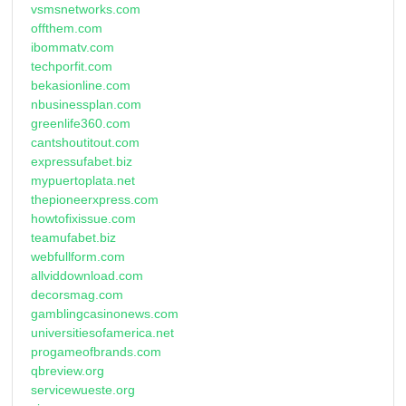
vsmsnetworks.com
offthem.com
ibommatv.com
techporfit.com
bekasionline.com
nbusinessplan.com
greenlife360.com
cantshoutitout.com
expressufabet.biz
mypuertoplata.net
thepioneerxpress.com
howtofixissue.com
teamufabet.biz
webfullform.com
allviddownload.com
decorsmag.com
gamblingcasinonews.com
universitiesofamerica.net
progameofbrands.com
qbreview.org
servicewueste.org