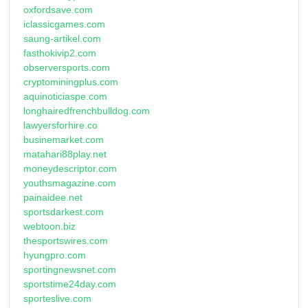
oxfordsave.com
iclassicgames.com
saung-artikel.com
fasthokivip2.com
observersports.com
cryptominingplus.com
aquinoticiaspe.com
longhairedfrenchbulldog.com
lawyersforhire.co
businemarket.com
matahari88play.net
moneydescriptor.com
youthsmagazine.com
painaidee.net
sportsdarkest.com
webtoon.biz
thesportswires.com
hyungpro.com
sportingnewsnet.com
sportstime24day.com
sporteslive.com