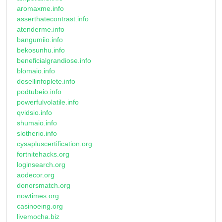
aromaxme.info
asserthatecontrast.info
atenderme.info
bangumiio.info
bekosunhu.info
beneficialgrandiose.info
blomaio.info
dosellinfoplete.info
podtubeio.info
powerfulvolatile.info
qvidsio.info
shumaio.info
slotherio.info
cysapluscertification.org
fortnitehacks.org
loginsearch.org
aodecor.org
donorsmatch.org
nowtimes.org
casinoeing.org
livemocha.biz