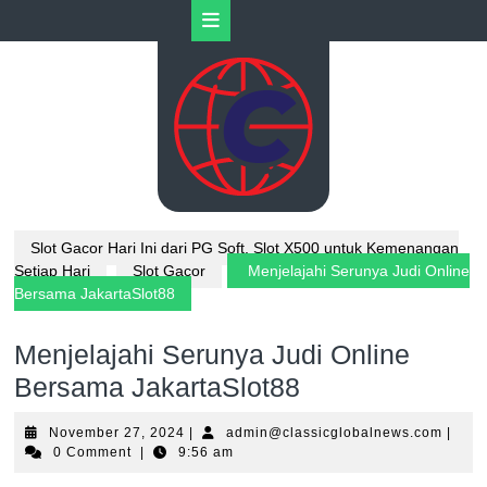
Skip
Open
to
content
Button
Slot Gacor Hari Ini dari PG Soft, Slot X500 untuk Kemenangan
Setiap Hari
Slot Gacor
Menjelajahi Serunya Judi Online
Bersama JakartaSlot88
Menjelajahi Serunya Judi Online
Bersama JakartaSlot88
November
admin
November 27, 2024
|
admin@classicglobalnews.com
|
27,
0 Comment
|
9:56 am
2024