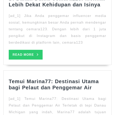
Di
Lebih Dekat Kehidupan dan Isinya
Dala
[ad_1] Jika Anda penggemar influencer media
Duni
Cema
sosial, kemungkinan besar Anda pernah mendengar
Melih
tentang cemara123. Dengan lebih dari 1 juta
Lebi
pengikut di Instagram dan basis penggemar
Deka
berdedikasi di platform lain, cemara123
Kehi
dan
READ
READ MORE
Isiny
MORE
Temui Marina77: Destinasi Utama
Temui
bagi Pelaut dan Penggemar Air
Marina7
[ad_1] Temui Marina77: Destinasi Utama bagi
Destinas
Utama
Pelaut dan Penggemar Air Terletak di tepi Danau
bagi
Michigan yang indah, Marina77 adalah tujuan