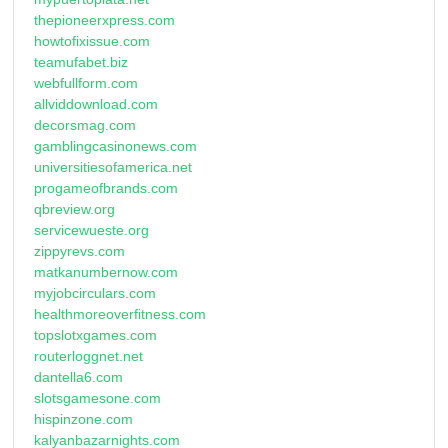
thepioneerxpress.com
howtofixissue.com
teamufabet.biz
webfullform.com
allviddownload.com
decorsmag.com
gamblingcasinonews.com
universitiesofamerica.net
progameofbrands.com
qbreview.org
servicewueste.org
zippyrevs.com
matkanumbernow.com
myjobcirculars.com
healthmoreoverfitness.com
topslotxgames.com
routerloggnet.net
dantella6.com
slotsgamesone.com
hispinzone.com
kalyanbazarnights.com