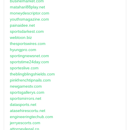
businemarket.com
matahari88play.net
moneydescriptor.com
youthsmagazine.com
painaidee.net
sportsdarkest.com
webtoon.biz
thesportswires.com
hyungpro.com
sportingnewsnet.com
sportstime24day.com
sporteslive.com
theblingblingshields.com
pinkfrenchtipnails.com
newgamestv.com
sportsgallerys.com
sportsmirrors.net
datasports.net
atasehirescortu.net
engineeringtechub.com
jerryescorts.com
attorneylegal.co