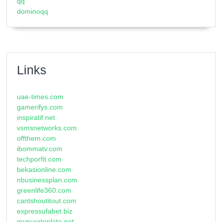
qq
dominoqq
Links
uae-times.com
gamerifys.com
inspiratif.net
vsmsnetworks.com
offthem.com
ibommatv.com
techporfit.com
bekasionline.com
nbusinessplan.com
greenlife360.com
cantshoutitout.com
expressufabet.biz
mypuertoplata.net