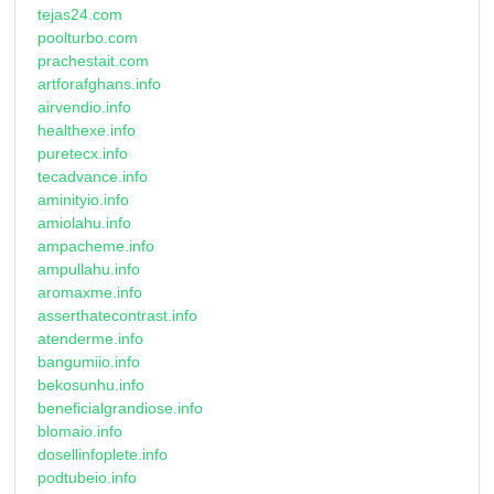
tejas24.com
poolturbo.com
prachestait.com
artforafghans.info
airvendio.info
healthexe.info
puretecx.info
tecadvance.info
aminityio.info
amiolahu.info
ampacheme.info
ampullahu.info
aromaxme.info
asserthatecontrast.info
atenderme.info
bangumiio.info
bekosunhu.info
beneficialgrandiose.info
blomaio.info
dosellinfoplete.info
podtubeio.info