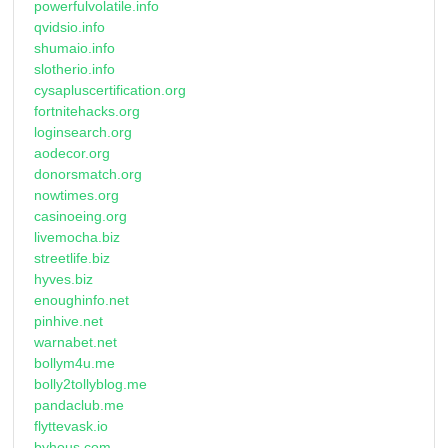
powerfulvolatile.info
qvidsio.info
shumaio.info
slotherio.info
cysapluscertification.org
fortnitehacks.org
loginsearch.org
aodecor.org
donorsmatch.org
nowtimes.org
casinoeing.org
livemocha.biz
streetlife.biz
hyves.biz
enoughinfo.net
pinhive.net
warnabet.net
bollym4u.me
bolly2tollyblog.me
pandaclub.me
flyttevask.io
byhous.com