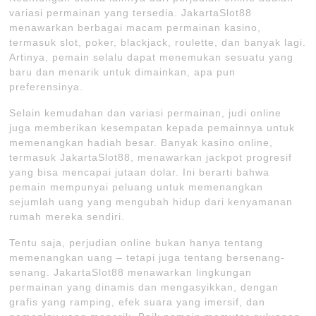
variasi permainan yang tersedia. JakartaSlot88
menawarkan berbagai macam permainan kasino,
termasuk slot, poker, blackjack, roulette, dan banyak lagi.
Artinya, pemain selalu dapat menemukan sesuatu yang
baru dan menarik untuk dimainkan, apa pun
preferensinya.
Selain kemudahan dan variasi permainan, judi online
juga memberikan kesempatan kepada pemainnya untuk
memenangkan hadiah besar. Banyak kasino online,
termasuk JakartaSlot88, menawarkan jackpot progresif
yang bisa mencapai jutaan dolar. Ini berarti bahwa
pemain mempunyai peluang untuk memenangkan
sejumlah uang yang mengubah hidup dari kenyamanan
rumah mereka sendiri.
Tentu saja, perjudian online bukan hanya tentang
memenangkan uang – tetapi juga tentang bersenang-
senang. JakartaSlot88 menawarkan lingkungan
permainan yang dinamis dan mengasyikkan, dengan
grafis yang ramping, efek suara yang imersif, dan