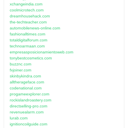
xchangeindia.com
coolmicrotech.com
dreamhousehack.com
the-techteacher.com
automobilenews-online.com
fashionalltimes.com
totaldigitalforum.com
technoarmaan.com
empresasposicionamientoweb.com
tonybestcosmetics.com
buzznc.com
fxjoiner.com
skinbykindra.com
alltherageface.com
codenational.com
progameexplorer.com
rockislandroastery.com
directselling-pro.com
revenuealarm.com
lurab.com
ignitioncoilguide.com