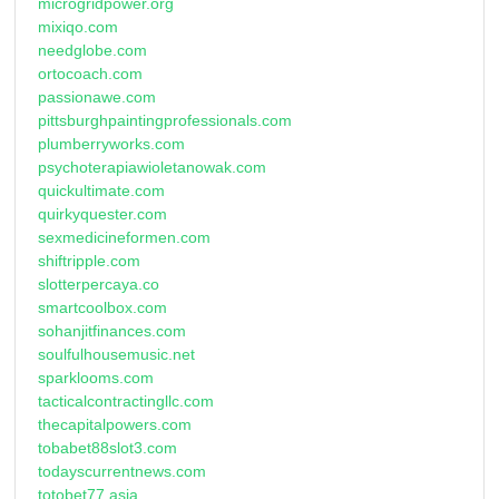
microgridpower.org
mixiqo.com
needglobe.com
ortocoach.com
passionawe.com
pittsburghpaintingprofessionals.com
plumberryworks.com
psychoterapiawioletanowak.com
quickultimate.com
quirkyquester.com
sexmedicineformen.com
shiftripple.com
slotterpercaya.co
smartcoolbox.com
sohanjitfinances.com
soulfulhousemusic.net
sparklooms.com
tacticalcontractingllc.com
thecapitalpowers.com
tobabet88slot3.com
todayscurrentnews.com
totobet77.asia