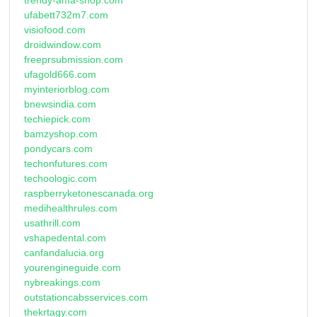
ufabett732m7.com
visiofood.com
droidwindow.com
freeprsubmission.com
ufagold666.com
myinteriorblog.com
bnewsindia.com
techiepick.com
bamzyshop.com
pondycars.com
techonfutures.com
techoologic.com
raspberryketonescanada.org
medihealthrules.com
usathrill.com
vshapedental.com
canfandalucia.org
yourengineguide.com
nybreakings.com
outstationcabsservices.com
thekrtagy.com