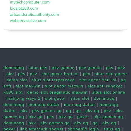
mytechcomputer.com
bioslot168.com
artsandcraftsauthority.com
webservicelive.com
dominoqq
|
situs pkv
|
pkv games
|
pkv games
|
pkv
|
pkv
|
pkv
|
pkv
|
pkv
|
slot gacor hari ini
|
pkv
|
situs slot gacor
|
demo slot
|
situs slot terpercaya
|
slot gacor hari ini
|
pg
soft
|
slot maxwin
|
slot gacor maxwin
|
slot anti rungkat
|
x500 slot
|
demo slot pragmatic maxwin
|
situs slot online
|
mahjong ways 2
|
slot gacor
|
situs slot
|
dominoqq
|
dominoqq
|
menuqq daftar
|
murniqq daftar
|
hematqq
daftar
|
pkv
|
pkv games qq
|
qq
|
qq
|
pkv qq
|
pkv
|
pkv
games qq
|
pkv qq
|
pkv
|
pkv qq
|
poker
|
pkv games qq
|
dominoqq
|
pkv
|
pkv games qq
|
pkv qq
|
qq
|
pkv qq
|
poker
|
link alternatif sbobet
|
sbobet88 login
|
situs qq
|